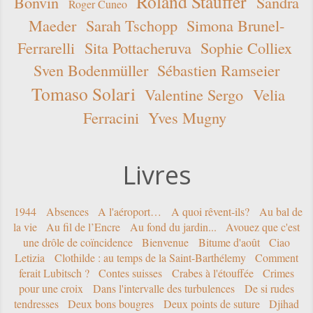
Roland Stauffer
Bonvin
Sandra
Roger Cuneo
Maeder
Sarah Tschopp
Simona Brunel-
Ferrarelli
Sita Pottacheruva
Sophie Colliex
Sven Bodenmüller
Sébastien Ramseier
Tomaso Solari
Valentine Sergo
Velia
Ferracini
Yves Mugny
Livres
1944
Absences
A l'aéroport…
A quoi rêvent-ils?
Au bal de
la vie
Au fil de l’Encre
Au fond du jardin...
Avouez que c'est
une drôle de coïncidence
Bienvenue
Bitume d'août
Ciao
Letizia
Clothilde : au temps de la Saint-Barthélemy
Comment
ferait Lubitsch ?
Contes suisses
Crabes à l'étouffée
Crimes
pour une croix
Dans l'intervalle des turbulences
De si rudes
tendresses
Deux bons bougres
Deux points de suture
Djihad