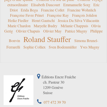
extraordinaire
Elisabeth Daucourt
Emmanuelle Sorg
Eric
Driot
Erida Bega
Francine Collet
Francine Wohnlich
Françoise Favre Prinet
Françoise Ray
François Jolidon
Heike Fiedler
Henri Gautschi
Jessica Da Silva Villacastín
Marie Chardon
Maryelle Budry
Mélanie Chappuis
Olivia
Gerig
Olivier Chapuis
Olivier May
Patrice Mugny
Philippe
Roland Stauffer
Bonvin
Simona Brunel-
Ferrarelli
Sophie Colliex
Sven Bodenmüller
Yves Mugny
Éditions Encre Fraîche
ch. Pasteur 30
1209 Genève
Suisse
077 472 39 70