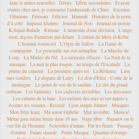
Jane et autres nouvelles
Désirs
Effets secondaires
Et pour
rentrer chez moi, je contourne l'ambassade de Chine
Excision
Filiations
Frissons
Félicien
Hannah
Histoires de la porte
d’à côté
Impasse khmère
Journal de Noé
Journal en poésie
K-Squat-Balade
Kitsune
L'anatomie d'une décision
L'ange
mort, leçons d'amnésie par défaut
L'enfant de Mers el-Kébir
L'homme tournesol
L'Ogre du Salève
La Dame de
compagnie
La grenouille sur son nénuphar
La Marche du
Loup
La Mariée du Nil
La mémoire effacée
La Nuit de la
musique
La nuit la plus longue : au temps de l'Escalade
La
plume du calamar
La première après toi
La Rôdeuse
Lave
mes cendres
Le disparu de Lutry
Le don d'Elise - Conte de la
montagne
Le point de vue de la sardine
Le rire du grand
corbeau
Les battantes
Les cadavres invisibles
Les dravasses
Les enfants de la baie
Les enfants des rues m’ont appris à
écouter les oiseaux - Recueil
Lyon simple filature
Masques
Mon frère Icare - Ma soeur Ophélie
Mur invisible
Musica!
Même jour même heure dans 10 ans
Nage libre
Nazarov ou le
vrai fils de l'homme
Nouvelles d'antan
Par les fleurs
Passage
d'ombre
Patate chaude
Petite Masque
Quartier d'orange