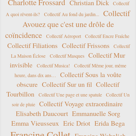
Charlotte Frossard
Christian Dick
Collectif
Collectif
A quoi rêvent-ils?
Collectif Au fond du jardin...
Avouez que c'est une drôle de
coïncidence
Collectif Aéroport
Collectif Encre Fraîche
Collectif Filiations
Collectif Frissons
Collectif
Collectif Mur
La Maison Éclose
Collectif Masques
invisible
Collectif Musica!
Collectif Même jour, même
Collectif Sous la voûte
heure, dans dix ans…
obscure
Collectif Sur un fil
Collectif
Tourbillon
Collectif Une page et une spatule
Collectif Un
Collectif Voyage extraordinaire
soir de pluie
Elisabeth Daucourt
Emmanuelle Sorg
Emma Vieusseux
Eric Driot
Erida Bega
Francine Collet
Francine Wohnlich