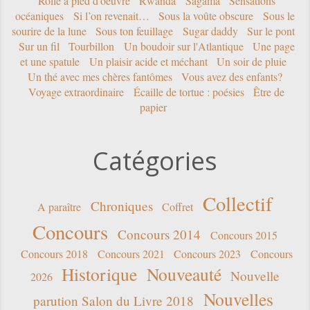
Rolle à pied d'oeuvre
Rwanda
Sagama
Sensations
océaniques
Si l’on revenait…
Sous la voûte obscure
Sous le
sourire de la lune
Sous ton feuillage
Sugar daddy
Sur le pont
Sur un fil
Tourbillon
Un boudoir sur l'Atlantique
Une page
et une spatule
Un plaisir acide et méchant
Un soir de pluie
Un thé avec mes chères fantômes
Vous avez des enfants?
Voyage extraordinaire
Écaille de tortue : poésies
Être de
papier
Catégories
Collectif
Chroniques
A paraître
Coffret
Concours
Concours 2014
Concours 2015
Concours 2018
Concours 2021
Concours 2023
Concours
Historique
Nouveauté
Nouvelle
2026
Nouvelles
parution Salon du Livre 2018