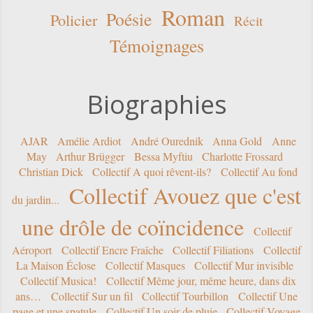
Roman
Poésie
Policier
Récit
Témoignages
Biographies
AJAR
Amélie Ardiot
André Ourednik
Anna Gold
Anne
May
Arthur Brügger
Bessa Myftiu
Charlotte Frossard
Christian Dick
Collectif A quoi rêvent-ils?
Collectif Au fond
Collectif Avouez que c'est
du jardin...
une drôle de coïncidence
Collectif
Aéroport
Collectif Encre Fraîche
Collectif Filiations
Collectif
La Maison Éclose
Collectif Masques
Collectif Mur invisible
Collectif Musica!
Collectif Même jour, même heure, dans dix
ans…
Collectif Sur un fil
Collectif Tourbillon
Collectif Une
page et une spatule
Collectif Un soir de pluie
Collectif Voyage