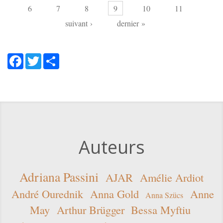
6
7
8
9
10
11
suivant ›
dernier »
Facebook
Twitter
Share
Auteurs
Adriana Passini
AJAR
Amélie Ardiot
André Ourednik
Anna Gold
Anne
Anna Szücs
May
Arthur Brügger
Bessa Myftiu