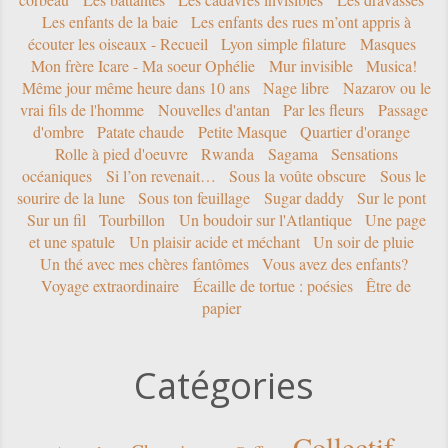
Les enfants de la baie
Les enfants des rues m’ont appris à
écouter les oiseaux - Recueil
Lyon simple filature
Masques
Mon frère Icare - Ma soeur Ophélie
Mur invisible
Musica!
Même jour même heure dans 10 ans
Nage libre
Nazarov ou le
vrai fils de l'homme
Nouvelles d'antan
Par les fleurs
Passage
d'ombre
Patate chaude
Petite Masque
Quartier d'orange
Rolle à pied d'oeuvre
Rwanda
Sagama
Sensations
océaniques
Si l’on revenait…
Sous la voûte obscure
Sous le
sourire de la lune
Sous ton feuillage
Sugar daddy
Sur le pont
Sur un fil
Tourbillon
Un boudoir sur l'Atlantique
Une page
et une spatule
Un plaisir acide et méchant
Un soir de pluie
Un thé avec mes chères fantômes
Vous avez des enfants?
Voyage extraordinaire
Écaille de tortue : poésies
Être de
papier
Catégories
Collectif