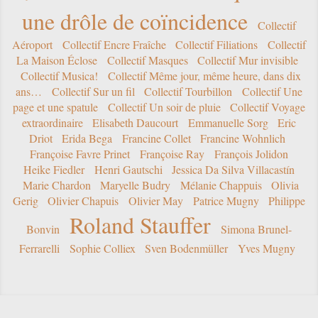
une drôle de coïncidence
Collectif
Aéroport
Collectif Encre Fraîche
Collectif Filiations
Collectif
La Maison Éclose
Collectif Masques
Collectif Mur invisible
Collectif Musica!
Collectif Même jour, même heure, dans dix
ans…
Collectif Sur un fil
Collectif Tourbillon
Collectif Une
page et une spatule
Collectif Un soir de pluie
Collectif Voyage
extraordinaire
Elisabeth Daucourt
Emmanuelle Sorg
Eric
Driot
Erida Bega
Francine Collet
Francine Wohnlich
Françoise Favre Prinet
Françoise Ray
François Jolidon
Heike Fiedler
Henri Gautschi
Jessica Da Silva Villacastín
Marie Chardon
Maryelle Budry
Mélanie Chappuis
Olivia
Gerig
Olivier Chapuis
Olivier May
Patrice Mugny
Philippe
Roland Stauffer
Bonvin
Simona Brunel-
Ferrarelli
Sophie Colliex
Sven Bodenmüller
Yves Mugny