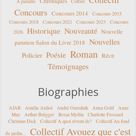
Chroniques
A paraître
Coffret
Concours
Concours 2014
Concours 2015
Concours 2018
Concours 2021
Concours 2023
Concours
Historique
Nouveauté
Nouvelle
2026
Nouvelles
parution Salon du Livre 2018
Roman
Poésie
Policier
Récit
Témoignages
Biographies
AJAR
Amélie Ardiot
André Ourednik
Anna Gold
Anne
May
Arthur Brügger
Bessa Myftiu
Charlotte Frossard
Christian Dick
Collectif A quoi rêvent-ils?
Collectif Au fond
Collectif Avouez que c'est
du jardin...