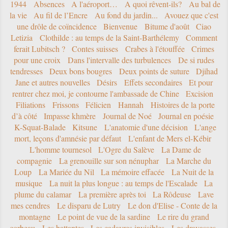
1944
Absences
A l'aéroport…
A quoi rêvent-ils?
Au bal de
la vie
Au fil de l’Encre
Au fond du jardin...
Avouez que c'est
une drôle de coïncidence
Bienvenue
Bitume d'août
Ciao
Letizia
Clothilde : au temps de la Saint-Barthélemy
Comment
ferait Lubitsch ?
Contes suisses
Crabes à l'étouffée
Crimes
pour une croix
Dans l'intervalle des turbulences
De si rudes
tendresses
Deux bons bougres
Deux points de suture
Djihad
Jane et autres nouvelles
Désirs
Effets secondaires
Et pour
rentrer chez moi, je contourne l'ambassade de Chine
Excision
Filiations
Frissons
Félicien
Hannah
Histoires de la porte
d’à côté
Impasse khmère
Journal de Noé
Journal en poésie
K-Squat-Balade
Kitsune
L'anatomie d'une décision
L'ange
mort, leçons d'amnésie par défaut
L'enfant de Mers el-Kébir
L'homme tournesol
L'Ogre du Salève
La Dame de
compagnie
La grenouille sur son nénuphar
La Marche du
Loup
La Mariée du Nil
La mémoire effacée
La Nuit de la
musique
La nuit la plus longue : au temps de l'Escalade
La
plume du calamar
La première après toi
La Rôdeuse
Lave
mes cendres
Le disparu de Lutry
Le don d'Elise - Conte de la
montagne
Le point de vue de la sardine
Le rire du grand
corbeau
Les battantes
Les cadavres invisibles
Les dravasses