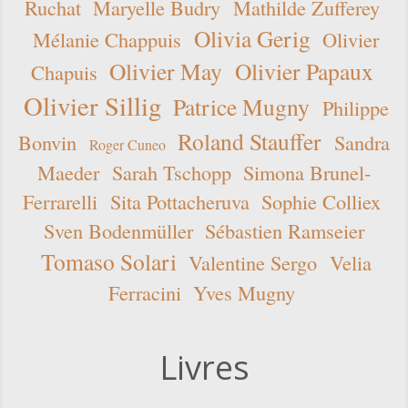
Ruchat
Maryelle Budry
Mathilde Zufferey
Olivia Gerig
Mélanie Chappuis
Olivier
Olivier May
Olivier Papaux
Chapuis
Olivier Sillig
Patrice Mugny
Philippe
Roland Stauffer
Bonvin
Sandra
Roger Cuneo
Maeder
Sarah Tschopp
Simona Brunel-
Ferrarelli
Sita Pottacheruva
Sophie Colliex
Sven Bodenmüller
Sébastien Ramseier
Tomaso Solari
Valentine Sergo
Velia
Ferracini
Yves Mugny
Livres