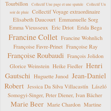
Tourbillon
Collectif Une page et une spatule
Collectif Un
Collectif Voyage extraordinaire
soir de pluie
Elisabeth Daucourt
Emmanuelle Sorg
Emma Vieusseux
Eric Driot
Erida Bega
Francine Collet
Francine Wohnlich
Françoise Favre-Prinet
Françoise Ray
Françoise Roubaudi
François Jolidon
Henri
Glorice Weinstein
Heike Fiedler
Gautschi
Jean-Daniel
Huguette Junod
Robert
Jessica Da Silva Villacastín
László
Somogyi-Singer, Peter Diener, Ivan Bächer
Marie Beer
Marie Chardon
Martine