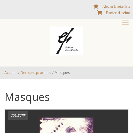
Aller au contenu principal
Ajouter à votre liste
Panier d´achat
Accueil
/
Derniers produits
/
Masques
Masques
COLLECTIF