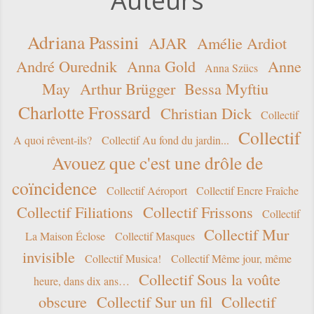
Auteurs
Adriana Passini
AJAR
Amélie Ardiot
André Ourednik
Anna Gold
Anne
Anna Szücs
May
Arthur Brügger
Bessa Myftiu
Charlotte Frossard
Christian Dick
Collectif
Collectif
A quoi rêvent-ils?
Collectif Au fond du jardin...
Avouez que c'est une drôle de
coïncidence
Collectif Aéroport
Collectif Encre Fraîche
Collectif Filiations
Collectif Frissons
Collectif
Collectif Mur
La Maison Éclose
Collectif Masques
invisible
Collectif Musica!
Collectif Même jour, même
Collectif Sous la voûte
heure, dans dix ans…
obscure
Collectif Sur un fil
Collectif