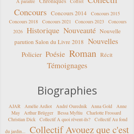
Chroniques
A paraître
Coffret
Concours
Concours 2014
Concours 2015
Concours 2018
Concours 2021
Concours 2023
Concours
Historique
Nouveauté
Nouvelle
2026
Nouvelles
parution Salon du Livre 2018
Roman
Poésie
Policier
Récit
Témoignages
Biographies
AJAR
Amélie Ardiot
André Ourednik
Anna Gold
Anne
May
Arthur Brügger
Bessa Myftiu
Charlotte Frossard
Christian Dick
Collectif A quoi rêvent-ils?
Collectif Au fond
Collectif Avouez que c'est
du jardin...