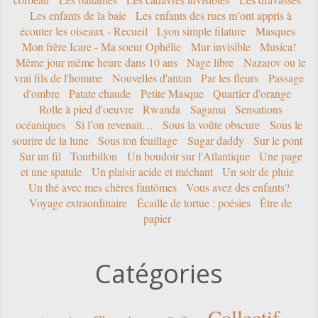
Les enfants de la baie
Les enfants des rues m’ont appris à
écouter les oiseaux - Recueil
Lyon simple filature
Masques
Mon frère Icare - Ma soeur Ophélie
Mur invisible
Musica!
Même jour même heure dans 10 ans
Nage libre
Nazarov ou le
vrai fils de l'homme
Nouvelles d'antan
Par les fleurs
Passage
d'ombre
Patate chaude
Petite Masque
Quartier d'orange
Rolle à pied d'oeuvre
Rwanda
Sagama
Sensations
océaniques
Si l’on revenait…
Sous la voûte obscure
Sous le
sourire de la lune
Sous ton feuillage
Sugar daddy
Sur le pont
Sur un fil
Tourbillon
Un boudoir sur l'Atlantique
Une page
et une spatule
Un plaisir acide et méchant
Un soir de pluie
Un thé avec mes chères fantômes
Vous avez des enfants?
Voyage extraordinaire
Écaille de tortue : poésies
Être de
papier
Catégories
Collectif