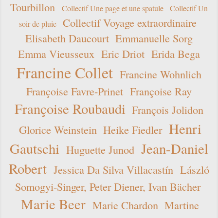
Tourbillon
Collectif Une page et une spatule
Collectif Un
Collectif Voyage extraordinaire
soir de pluie
Elisabeth Daucourt
Emmanuelle Sorg
Emma Vieusseux
Eric Driot
Erida Bega
Francine Collet
Francine Wohnlich
Françoise Favre-Prinet
Françoise Ray
Françoise Roubaudi
François Jolidon
Henri
Glorice Weinstein
Heike Fiedler
Gautschi
Jean-Daniel
Huguette Junod
Robert
Jessica Da Silva Villacastín
László
Somogyi-Singer, Peter Diener, Ivan Bächer
Marie Beer
Marie Chardon
Martine