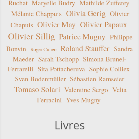
Ruchat
Maryelle Budry
Mathilde Zufferey
Olivia Gerig
Mélanie Chappuis
Olivier
Olivier May
Olivier Papaux
Chapuis
Olivier Sillig
Patrice Mugny
Philippe
Roland Stauffer
Bonvin
Sandra
Roger Cuneo
Maeder
Sarah Tschopp
Simona Brunel-
Ferrarelli
Sita Pottacheruva
Sophie Colliex
Sven Bodenmüller
Sébastien Ramseier
Tomaso Solari
Valentine Sergo
Velia
Ferracini
Yves Mugny
Livres