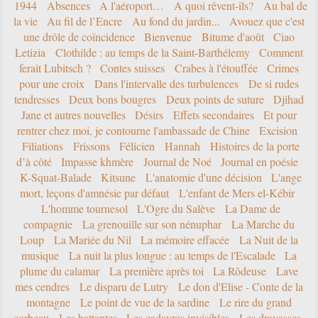
1944
Absences
A l'aéroport…
A quoi rêvent-ils?
Au bal de
la vie
Au fil de l’Encre
Au fond du jardin...
Avouez que c'est
une drôle de coïncidence
Bienvenue
Bitume d'août
Ciao
Letizia
Clothilde : au temps de la Saint-Barthélemy
Comment
ferait Lubitsch ?
Contes suisses
Crabes à l'étouffée
Crimes
pour une croix
Dans l'intervalle des turbulences
De si rudes
tendresses
Deux bons bougres
Deux points de suture
Djihad
Jane et autres nouvelles
Désirs
Effets secondaires
Et pour
rentrer chez moi, je contourne l'ambassade de Chine
Excision
Filiations
Frissons
Félicien
Hannah
Histoires de la porte
d’à côté
Impasse khmère
Journal de Noé
Journal en poésie
K-Squat-Balade
Kitsune
L'anatomie d'une décision
L'ange
mort, leçons d'amnésie par défaut
L'enfant de Mers el-Kébir
L'homme tournesol
L'Ogre du Salève
La Dame de
compagnie
La grenouille sur son nénuphar
La Marche du
Loup
La Mariée du Nil
La mémoire effacée
La Nuit de la
musique
La nuit la plus longue : au temps de l'Escalade
La
plume du calamar
La première après toi
La Rôdeuse
Lave
mes cendres
Le disparu de Lutry
Le don d'Elise - Conte de la
montagne
Le point de vue de la sardine
Le rire du grand
corbeau
Les battantes
Les cadavres invisibles
Les dravasses