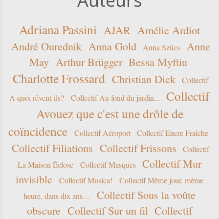
Auteurs
Adriana Passini
AJAR
Amélie Ardiot
André Ourednik
Anna Gold
Anne
Anna Szücs
May
Arthur Brügger
Bessa Myftiu
Charlotte Frossard
Christian Dick
Collectif
Collectif
A quoi rêvent-ils?
Collectif Au fond du jardin...
Avouez que c'est une drôle de
coïncidence
Collectif Aéroport
Collectif Encre Fraîche
Collectif Filiations
Collectif Frissons
Collectif
Collectif Mur
La Maison Éclose
Collectif Masques
invisible
Collectif Musica!
Collectif Même jour, même
Collectif Sous la voûte
heure, dans dix ans…
obscure
Collectif Sur un fil
Collectif