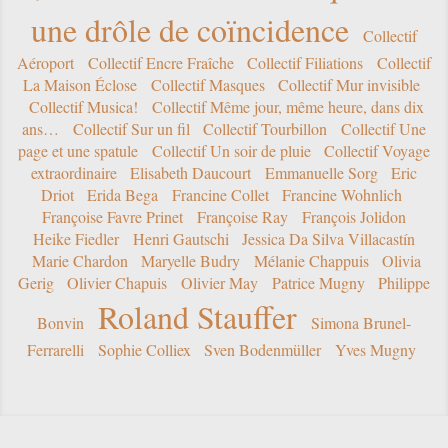
une drôle de coïncidence
Collectif
Aéroport
Collectif Encre Fraîche
Collectif Filiations
Collectif
La Maison Éclose
Collectif Masques
Collectif Mur invisible
Collectif Musica!
Collectif Même jour, même heure, dans dix
ans…
Collectif Sur un fil
Collectif Tourbillon
Collectif Une
page et une spatule
Collectif Un soir de pluie
Collectif Voyage
extraordinaire
Elisabeth Daucourt
Emmanuelle Sorg
Eric
Driot
Erida Bega
Francine Collet
Francine Wohnlich
Françoise Favre Prinet
Françoise Ray
François Jolidon
Heike Fiedler
Henri Gautschi
Jessica Da Silva Villacastín
Marie Chardon
Maryelle Budry
Mélanie Chappuis
Olivia
Gerig
Olivier Chapuis
Olivier May
Patrice Mugny
Philippe
Roland Stauffer
Bonvin
Simona Brunel-
Ferrarelli
Sophie Colliex
Sven Bodenmüller
Yves Mugny