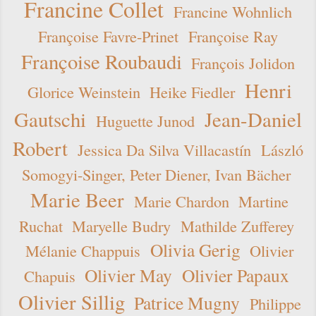
Francine Collet
Francine Wohnlich
Françoise Favre-Prinet
Françoise Ray
Françoise Roubaudi
François Jolidon
Henri
Glorice Weinstein
Heike Fiedler
Gautschi
Jean-Daniel
Huguette Junod
Robert
Jessica Da Silva Villacastín
László
Somogyi-Singer, Peter Diener, Ivan Bächer
Marie Beer
Marie Chardon
Martine
Ruchat
Maryelle Budry
Mathilde Zufferey
Olivia Gerig
Mélanie Chappuis
Olivier
Olivier May
Olivier Papaux
Chapuis
Olivier Sillig
Patrice Mugny
Philippe