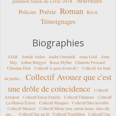
Nouvelles
parution Salon du Livre 2018
Roman
Poésie
Policier
Récit
Témoignages
Biographies
AJAR
Amélie Ardiot
André Ourednik
Anna Gold
Anne
May
Arthur Brügger
Bessa Myftiu
Charlotte Frossard
Christian Dick
Collectif A quoi rêvent-ils?
Collectif Au fond
Collectif Avouez que c'est
du jardin...
une drôle de coïncidence
Collectif
Aéroport
Collectif Encre Fraîche
Collectif Filiations
Collectif
La Maison Éclose
Collectif Masques
Collectif Mur invisible
Collectif Musica!
Collectif Même jour, même heure, dans dix
ans…
Collectif Sur un fil
Collectif Tourbillon
Collectif Une