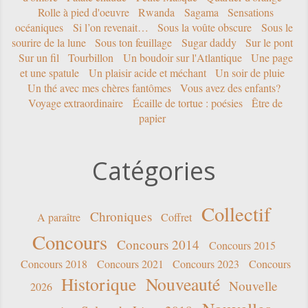
Rolle à pied d'oeuvre
Rwanda
Sagama
Sensations
océaniques
Si l’on revenait…
Sous la voûte obscure
Sous le
sourire de la lune
Sous ton feuillage
Sugar daddy
Sur le pont
Sur un fil
Tourbillon
Un boudoir sur l'Atlantique
Une page
et une spatule
Un plaisir acide et méchant
Un soir de pluie
Un thé avec mes chères fantômes
Vous avez des enfants?
Voyage extraordinaire
Écaille de tortue : poésies
Être de
papier
Catégories
Collectif
Chroniques
A paraître
Coffret
Concours
Concours 2014
Concours 2015
Concours 2018
Concours 2021
Concours 2023
Concours
Historique
Nouveauté
Nouvelle
2026