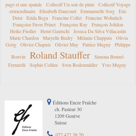
page et une spatule
Collectif Un soir de pluie
Collectif Voyage
extraordinaire
Elisabeth Daucourt
Emmanuelle Sorg
Eric
Driot
Erida Bega
Francine Collet
Francine Wohnlich
Françoise Favre Prinet
Françoise Ray
François Jolidon
Heike Fiedler
Henri Gautschi
Jessica Da Silva Villacastín
Marie Chardon
Maryelle Budry
Mélanie Chappuis
Olivia
Gerig
Olivier Chapuis
Olivier May
Patrice Mugny
Philippe
Roland Stauffer
Bonvin
Simona Brunel-
Ferrarelli
Sophie Colliex
Sven Bodenmüller
Yves Mugny
Éditions Encre Fraîche
ch. Pasteur 30
1209 Genève
Suisse
077 472 39 70