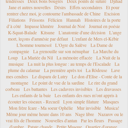
tendresses
Deux bons bougres
Deux points de suture
Djihad
Jane et autres nouvelles
Désirs
Effets secondaires
Et pour
rentrer chez moi, je contourne l'ambassade de Chine
Excision
Filiations
Frissons
Félicien
Hannah
Histoires de la porte
d’à côté
Impasse khmère
Journal de Noé
Journal en poésie
K-Squat-Balade
Kitsune
L'anatomie d'une décision
L'ange
mort, leçons d'amnésie par défaut
L'enfant de Mers el-Kébir
L'homme tournesol
L'Ogre du Salève
La Dame de
compagnie
La grenouille sur son nénuphar
La Marche du
Loup
La Mariée du Nil
La mémoire effacée
La Nuit de la
musique
La nuit la plus longue : au temps de l'Escalade
La
plume du calamar
La première après toi
La Rôdeuse
Lave
mes cendres
Le disparu de Lutry
Le don d'Elise - Conte de la
montagne
Le point de vue de la sardine
Le rire du grand
corbeau
Les battantes
Les cadavres invisibles
Les dravasses
Les enfants de la baie
Les enfants des rues m’ont appris à
écouter les oiseaux - Recueil
Lyon simple filature
Masques
Mon frère Icare - Ma soeur Ophélie
Mur invisible
Musica!
Même jour même heure dans 10 ans
Nage libre
Nazarov ou le
vrai fils de l'homme
Nouvelles d'antan
Par les fleurs
Passage
d'ombre
Patate chaude
Petite Masque
Quartier d'orange