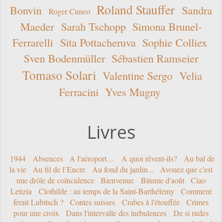
Roland Stauffer
Bonvin
Sandra
Roger Cuneo
Maeder
Sarah Tschopp
Simona Brunel-
Ferrarelli
Sita Pottacheruva
Sophie Colliex
Sven Bodenmüller
Sébastien Ramseier
Tomaso Solari
Valentine Sergo
Velia
Ferracini
Yves Mugny
Livres
1944
Absences
A l'aéroport…
A quoi rêvent-ils?
Au bal de
la vie
Au fil de l’Encre
Au fond du jardin...
Avouez que c'est
une drôle de coïncidence
Bienvenue
Bitume d'août
Ciao
Letizia
Clothilde : au temps de la Saint-Barthélemy
Comment
ferait Lubitsch ?
Contes suisses
Crabes à l'étouffée
Crimes
pour une croix
Dans l'intervalle des turbulences
De si rudes