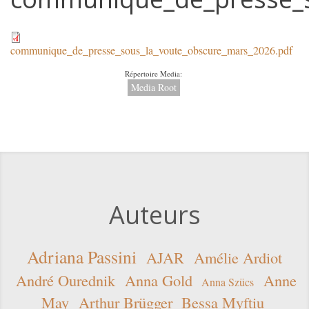
communique_de_presse_sous_la_voute_obscure_mars_2026.pdf
Répertoire Media:
Media Root
Auteurs
Adriana Passini
AJAR
Amélie Ardiot
André Ourednik
Anna Gold
Anne
Anna Szücs
May
Arthur Brügger
Bessa Myftiu