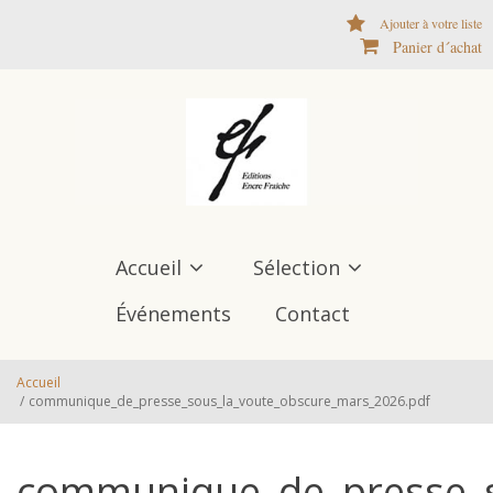
Aller au contenu principal
Ajouter à votre liste
Panier d´achat
Accueil
Sélection
Événements
Contact
Accueil
/
communique_de_presse_sous_la_voute_obscure_mars_2026.pdf
communique_de_presse_s