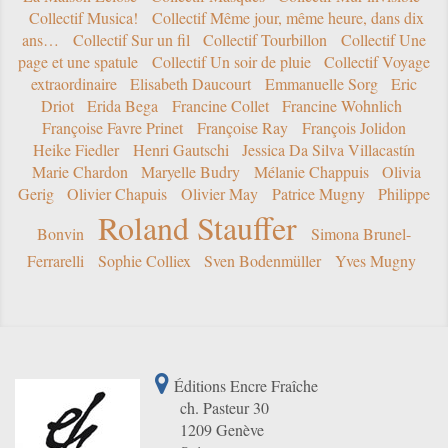
Collectif Musica!
Collectif Même jour, même heure, dans dix
ans…
Collectif Sur un fil
Collectif Tourbillon
Collectif Une
page et une spatule
Collectif Un soir de pluie
Collectif Voyage
extraordinaire
Elisabeth Daucourt
Emmanuelle Sorg
Eric
Driot
Erida Bega
Francine Collet
Francine Wohnlich
Françoise Favre Prinet
Françoise Ray
François Jolidon
Heike Fiedler
Henri Gautschi
Jessica Da Silva Villacastín
Marie Chardon
Maryelle Budry
Mélanie Chappuis
Olivia
Gerig
Olivier Chapuis
Olivier May
Patrice Mugny
Philippe
Roland Stauffer
Bonvin
Simona Brunel-
Ferrarelli
Sophie Colliex
Sven Bodenmüller
Yves Mugny
Éditions Encre Fraîche
ch. Pasteur 30
1209 Genève