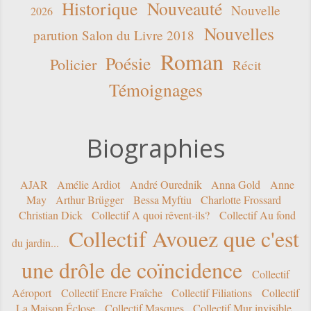
Historique
Nouveauté
Nouvelle
2026
Nouvelles
parution Salon du Livre 2018
Roman
Poésie
Policier
Récit
Témoignages
Biographies
AJAR
Amélie Ardiot
André Ourednik
Anna Gold
Anne
May
Arthur Brügger
Bessa Myftiu
Charlotte Frossard
Christian Dick
Collectif A quoi rêvent-ils?
Collectif Au fond
Collectif Avouez que c'est
du jardin...
une drôle de coïncidence
Collectif
Aéroport
Collectif Encre Fraîche
Collectif Filiations
Collectif
La Maison Éclose
Collectif Masques
Collectif Mur invisible