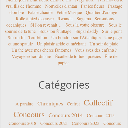
vrai fils de l'homme
Nouvelles d'antan
Par les fleurs
Passage
d'ombre
Patate chaude
Petite Masque
Quartier d'orange
Rolle à pied d'oeuvre
Rwanda
Sagama
Sensations
océaniques
Si l’on revenait…
Sous la voûte obscure
Sous le
sourire de la lune
Sous ton feuillage
Sugar daddy
Sur le pont
Sur un fil
Tourbillon
Un boudoir sur l'Atlantique
Une page
et une spatule
Un plaisir acide et méchant
Un soir de pluie
Un thé avec mes chères fantômes
Vous avez des enfants?
Voyage extraordinaire
Écaille de tortue : poésies
Être de
papier
Catégories
Collectif
Chroniques
A paraître
Coffret
Concours
Concours 2014
Concours 2015
Concours 2018
Concours 2021
Concours 2023
Concours