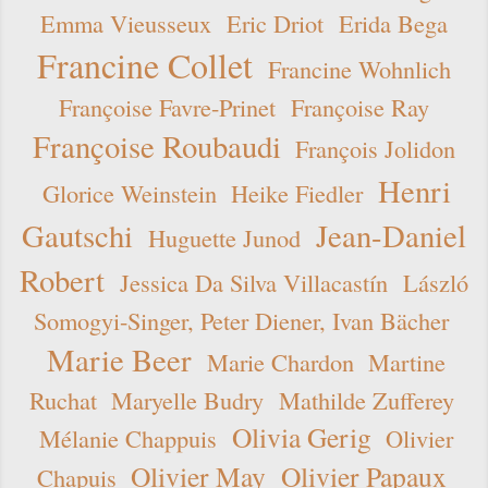
Emma Vieusseux
Eric Driot
Erida Bega
Francine Collet
Francine Wohnlich
Françoise Favre-Prinet
Françoise Ray
Françoise Roubaudi
François Jolidon
Henri
Glorice Weinstein
Heike Fiedler
Gautschi
Jean-Daniel
Huguette Junod
Robert
Jessica Da Silva Villacastín
László
Somogyi-Singer, Peter Diener, Ivan Bächer
Marie Beer
Marie Chardon
Martine
Ruchat
Maryelle Budry
Mathilde Zufferey
Olivia Gerig
Mélanie Chappuis
Olivier
Olivier May
Olivier Papaux
Chapuis