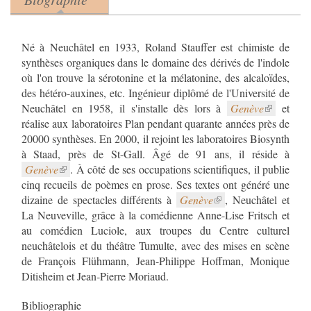
Product tabs
(onglet actif)
Né à Neuchâtel en 1933, Roland Stauffer est chimiste de
synthèses organiques dans le domaine des dérivés de l'indole
où l'on trouve la sérotonine et la mélatonine, des alcaloïdes,
des hétéro-auxines, etc. Ingénieur diplômé de l'Université de
Neuchâtel en 1958, il s'installe dès lors à
Genève
et
réalise aux laboratoires Plan pendant quarante années près de
20000 synthèses. En 2000, il rejoint les laboratoires Biosynth
Genève
. À côté de ses occupations scientifiques, il publie
cinq recueils de poèmes en prose. Ses textes ont généré une
dizaine de spectacles différents à
Genève
, Neuchâtel et
La Neuveville, grâce à la comédienne Anne-Lise Fritsch et
au comédien Luciole, aux troupes du Centre culturel
neuchâtelois et du théâtre Tumulte, avec des mises en scène
de François Flühmann, Jean-Philippe Hoffman, Monique
Ditisheim et Jean-Pierre Moriaud.
Bibliographie