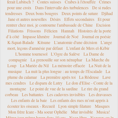
ferait Lubitsch ?
Contes suisses
Crabes à l'étouffée
Crimes
pour une croix
Dans l'intervalle des turbulences
De si rudes
tendresses
Deux bons bougres
Deux points de suture
Djihad
Jane et autres nouvelles
Désirs
Effets secondaires
Et pour
rentrer chez moi, je contourne l'ambassade de Chine
Excision
Filiations
Frissons
Félicien
Hannah
Histoires de la porte
d’à côté
Impasse khmère
Journal de Noé
Journal en poésie
K-Squat-Balade
Kitsune
L'anatomie d'une décision
L'ange
mort, leçons d'amnésie par défaut
L'enfant de Mers el-Kébir
L'homme tournesol
L'Ogre du Salève
La Dame de
compagnie
La grenouille sur son nénuphar
La Marche du
Loup
La Mariée du Nil
La mémoire effacée
La Nuit de la
musique
La nuit la plus longue : au temps de l'Escalade
La
plume du calamar
La première après toi
La Rôdeuse
Lave
mes cendres
Le disparu de Lutry
Le don d'Elise - Conte de la
montagne
Le point de vue de la sardine
Le rire du grand
corbeau
Les battantes
Les cadavres invisibles
Les dravasses
Les enfants de la baie
Les enfants des rues m’ont appris à
écouter les oiseaux - Recueil
Lyon simple filature
Masques
Mon frère Icare - Ma soeur Ophélie
Mur invisible
Musica!
Même jour même heure dans 10 ans
Nage libre
Nazarov ou le