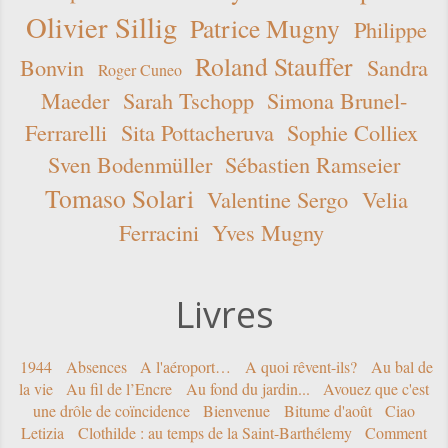
Olivier Sillig
Patrice Mugny
Philippe
Roland Stauffer
Bonvin
Sandra
Roger Cuneo
Maeder
Sarah Tschopp
Simona Brunel-
Ferrarelli
Sita Pottacheruva
Sophie Colliex
Sven Bodenmüller
Sébastien Ramseier
Tomaso Solari
Valentine Sergo
Velia
Ferracini
Yves Mugny
Livres
1944
Absences
A l'aéroport…
A quoi rêvent-ils?
Au bal de
la vie
Au fil de l’Encre
Au fond du jardin...
Avouez que c'est
une drôle de coïncidence
Bienvenue
Bitume d'août
Ciao
Letizia
Clothilde : au temps de la Saint-Barthélemy
Comment