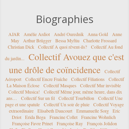
Biographies
AJAR
Amélie Ardiot
André Ourednik
Anna Gold
Anne
May
Arthur Brügger
Bessa Myftiu
Charlotte Frossard
Christian Dick
Collectif A quoi rêvent-ils?
Collectif Au fond
Collectif Avouez que c'est
du jardin...
une drôle de coïncidence
Collectif
Aéroport
Collectif Encre Fraîche
Collectif Filiations
Collectif
La Maison Éclose
Collectif Masques
Collectif Mur invisible
Collectif Musica!
Collectif Même jour, même heure, dans dix
ans…
Collectif Sur un fil
Collectif Tourbillon
Collectif Une
page et une spatule
Collectif Un soir de pluie
Collectif Voyage
extraordinaire
Elisabeth Daucourt
Emmanuelle Sorg
Eric
Driot
Erida Bega
Francine Collet
Francine Wohnlich
Françoise Favre Prinet
Françoise Ray
François Jolidon