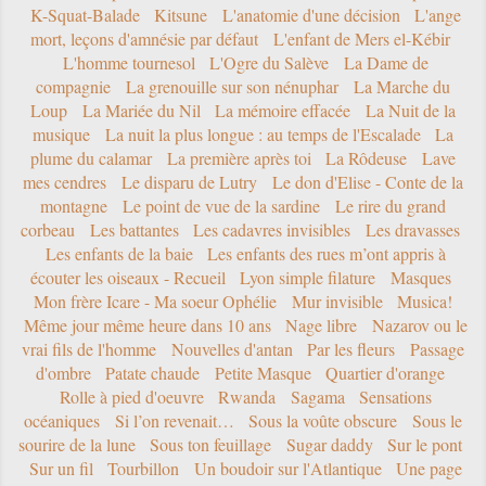
K-Squat-Balade
Kitsune
L'anatomie d'une décision
L'ange
mort, leçons d'amnésie par défaut
L'enfant de Mers el-Kébir
L'homme tournesol
L'Ogre du Salève
La Dame de
compagnie
La grenouille sur son nénuphar
La Marche du
Loup
La Mariée du Nil
La mémoire effacée
La Nuit de la
musique
La nuit la plus longue : au temps de l'Escalade
La
plume du calamar
La première après toi
La Rôdeuse
Lave
mes cendres
Le disparu de Lutry
Le don d'Elise - Conte de la
montagne
Le point de vue de la sardine
Le rire du grand
corbeau
Les battantes
Les cadavres invisibles
Les dravasses
Les enfants de la baie
Les enfants des rues m’ont appris à
écouter les oiseaux - Recueil
Lyon simple filature
Masques
Mon frère Icare - Ma soeur Ophélie
Mur invisible
Musica!
Même jour même heure dans 10 ans
Nage libre
Nazarov ou le
vrai fils de l'homme
Nouvelles d'antan
Par les fleurs
Passage
d'ombre
Patate chaude
Petite Masque
Quartier d'orange
Rolle à pied d'oeuvre
Rwanda
Sagama
Sensations
océaniques
Si l’on revenait…
Sous la voûte obscure
Sous le
sourire de la lune
Sous ton feuillage
Sugar daddy
Sur le pont
Sur un fil
Tourbillon
Un boudoir sur l'Atlantique
Une page