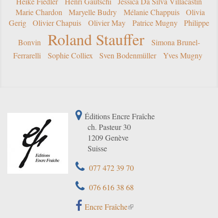
Heike Fiedler
Henri Gautschi
Jessica Da Silva Villacastín
Marie Chardon
Maryelle Budry
Mélanie Chappuis
Olivia
Gerig
Olivier Chapuis
Olivier May
Patrice Mugny
Philippe
Roland Stauffer
Bonvin
Simona Brunel-
Ferrarelli
Sophie Colliex
Sven Bodenmüller
Yves Mugny
Éditions Encre Fraîche
ch. Pasteur 30
1209 Genève
Suisse
077 472 39 70
076 616 38 68
Encre Fraîche