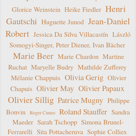
Henri
Glorice Weinstein
Heike Fiedler
Gautschi
Jean-Daniel
Huguette Junod
Robert
Jessica Da Silva Villacastín
László
Somogyi-Singer, Peter Diener, Ivan Bächer
Marie Beer
Marie Chardon
Martine
Ruchat
Maryelle Budry
Mathilde Zufferey
Olivia Gerig
Mélanie Chappuis
Olivier
Olivier May
Olivier Papaux
Chapuis
Olivier Sillig
Patrice Mugny
Philippe
Roland Stauffer
Bonvin
Sandra
Roger Cuneo
Maeder
Sarah Tschopp
Simona Brunel-
Ferrarelli
Sita Pottacheruva
Sophie Colliex