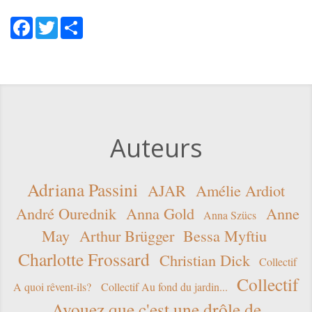
Facebook
Twitter
Share
Auteurs
Adriana Passini
AJAR
Amélie Ardiot
André Ourednik
Anna Gold
Anne
Anna Szücs
May
Arthur Brügger
Bessa Myftiu
Charlotte Frossard
Christian Dick
Collectif
Collectif
A quoi rêvent-ils?
Collectif Au fond du jardin...
Avouez que c'est une drôle de