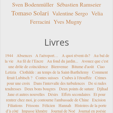
Sven Bodenmüller
Sébastien Ramseier
Tomaso Solari
Valentine Sergo
Velia
Ferracini
Yves Mugny
Livres
1944
Absences
A l'aéroport…
A quoi rêvent-ils?
Au bal de
la vie
Au fil de l’Encre
Au fond du jardin...
Avouez que c'est
une drôle de coïncidence
Bienvenue
Bitume d'août
Ciao
Letizia
Clothilde : au temps de la Saint-Barthélemy
Comment
ferait Lubitsch ?
Contes suisses
Crabes à l'étouffée
Crimes
pour une croix
Dans l'intervalle des turbulences
De si rudes
tendresses
Deux bons bougres
Deux points de suture
Djihad
Jane et autres nouvelles
Désirs
Effets secondaires
Et pour
rentrer chez moi, je contourne l'ambassade de Chine
Excision
Filiations
Frissons
Félicien
Hannah
Histoires de la porte
d’à côté
Impasse khmère
Journal de Noé
Journal en poésie