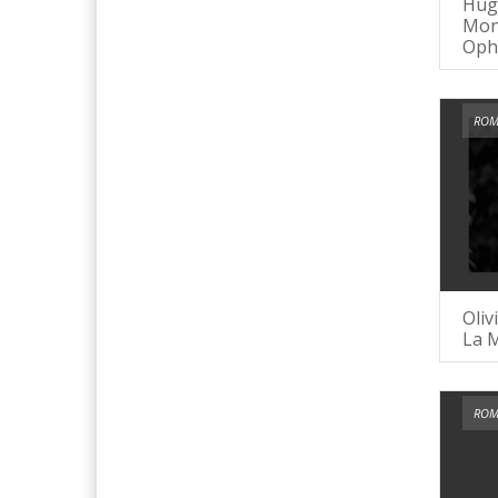
Hug
Mon 
Oph
ROM
Olivi
La 
ROM