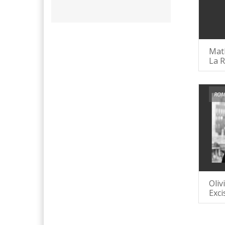
Math
La 
ROM
Oliv
Exci