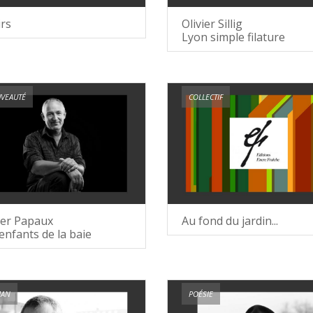
rs
Olivier Sillig
Lyon simple filature
VEAUTÉ
COLLECTIF
ier Papaux
Au fond du jardin...
enfants de la baie
AN
POÉSIE