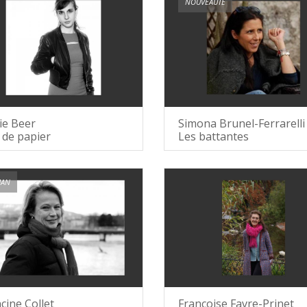
NOUVEAUTÉ
ie Beer
Simona Brunel-Ferrarelli
 de papier
Les battantes
AN
cine Collet
Françoise Favre-Prinet