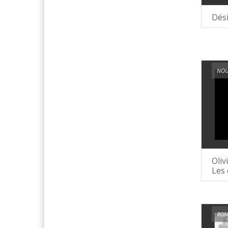
Dési
NOU
Oliv
Les 
ROM