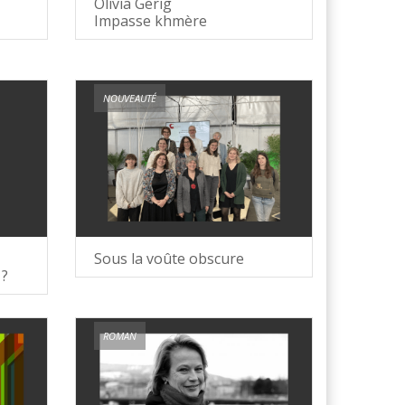
Olivia Gerig
Impasse khmère
NOUVEAUTÉ
Sous la voûte obscure
 ?
ROMAN