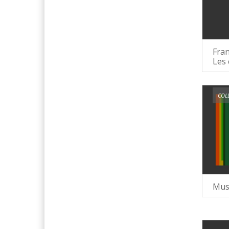
Fra
Les 
COLL
Musi