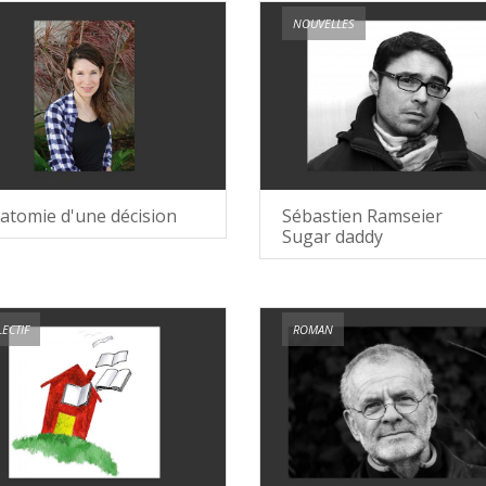
NOUVELLES
atomie d'une décision
Sébastien Ramseier
Sugar daddy
ECTIF
ROMAN