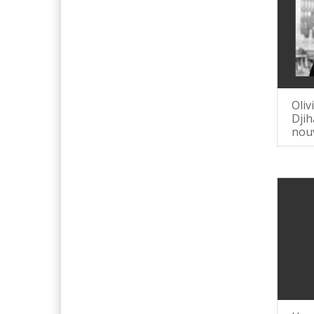
Oliv
Djih
nouv