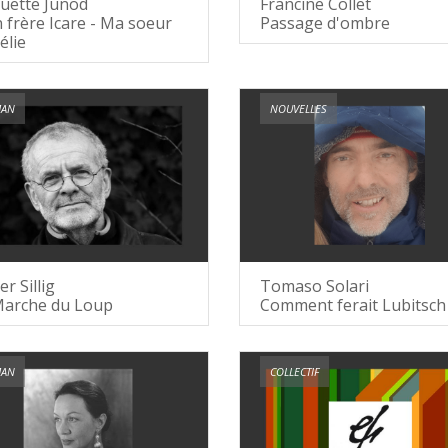
uette Junod
Francine Collet
frère Icare - Ma soeur
Passage d'ombre
élie
AN
NOUVELLES
er Sillig
Tomaso Solari
Marche du Loup
Comment ferait Lubitsch
AN
COLLECTIF