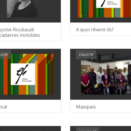
nçoise Roubaudi
A quoi rêvent-ils?
cadavres invisibles
ECTIF
COLLECTIF
ca!
Masques