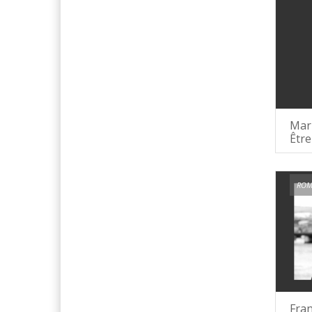
Mar
Être
ROM
Fran