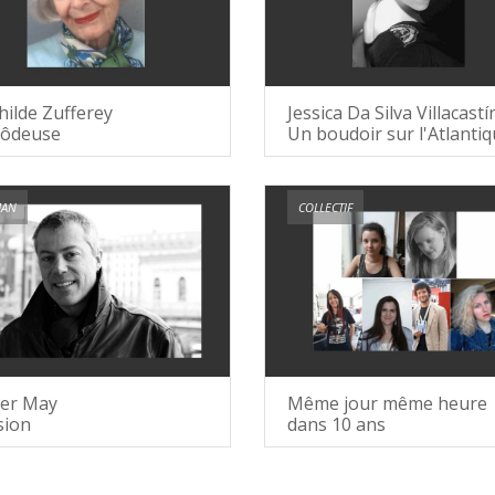
ilde Zufferey
Jessica Da Silva Villacastí
Rôdeuse
Un boudoir sur l'Atlanti
AN
COLLECTIF
ier May
Même jour même heure
sion
dans 10 ans