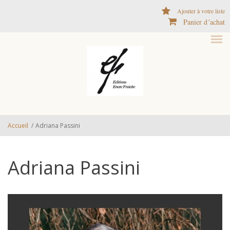
Aller au contenu principal
Ajouter à votre liste
Panier d´achat
Accueil
/
Adriana Passini
Adriana Passini