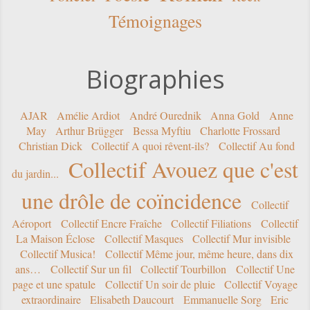
Témoignages
Biographies
AJAR
Amélie Ardiot
André Ourednik
Anna Gold
Anne
May
Arthur Brügger
Bessa Myftiu
Charlotte Frossard
Christian Dick
Collectif A quoi rêvent-ils?
Collectif Au fond
Collectif Avouez que c'est
du jardin...
une drôle de coïncidence
Collectif
Aéroport
Collectif Encre Fraîche
Collectif Filiations
Collectif
La Maison Éclose
Collectif Masques
Collectif Mur invisible
Collectif Musica!
Collectif Même jour, même heure, dans dix
ans…
Collectif Sur un fil
Collectif Tourbillon
Collectif Une
page et une spatule
Collectif Un soir de pluie
Collectif Voyage
extraordinaire
Elisabeth Daucourt
Emmanuelle Sorg
Eric