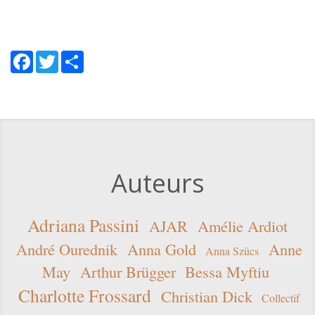
Facebook
Twitter
Share
Auteurs
Adriana Passini
AJAR
Amélie Ardiot
André Ourednik
Anna Gold
Anne
Anna Szücs
May
Arthur Brügger
Bessa Myftiu
Charlotte Frossard
Christian Dick
Collectif