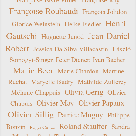
Françoise Roubaudi
François Jolidon
Henri
Glorice Weinstein
Heike Fiedler
Gautschi
Jean-Daniel
Huguette Junod
Robert
Jessica Da Silva Villacastín
László
Somogyi-Singer, Peter Diener, Ivan Bächer
Marie Beer
Marie Chardon
Martine
Ruchat
Maryelle Budry
Mathilde Zufferey
Olivia Gerig
Mélanie Chappuis
Olivier
Olivier May
Olivier Papaux
Chapuis
Olivier Sillig
Patrice Mugny
Philippe
Roland Stauffer
Bonvin
Sandra
Roger Cuneo