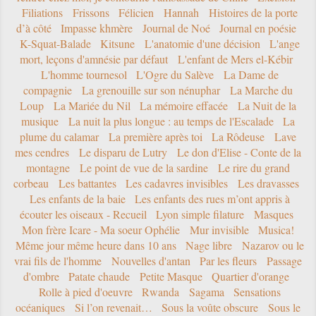
Filiations
Frissons
Félicien
Hannah
Histoires de la porte
d’à côté
Impasse khmère
Journal de Noé
Journal en poésie
K-Squat-Balade
Kitsune
L'anatomie d'une décision
L'ange
mort, leçons d'amnésie par défaut
L'enfant de Mers el-Kébir
L'homme tournesol
L'Ogre du Salève
La Dame de
compagnie
La grenouille sur son nénuphar
La Marche du
Loup
La Mariée du Nil
La mémoire effacée
La Nuit de la
musique
La nuit la plus longue : au temps de l'Escalade
La
plume du calamar
La première après toi
La Rôdeuse
Lave
mes cendres
Le disparu de Lutry
Le don d'Elise - Conte de la
montagne
Le point de vue de la sardine
Le rire du grand
corbeau
Les battantes
Les cadavres invisibles
Les dravasses
Les enfants de la baie
Les enfants des rues m’ont appris à
écouter les oiseaux - Recueil
Lyon simple filature
Masques
Mon frère Icare - Ma soeur Ophélie
Mur invisible
Musica!
Même jour même heure dans 10 ans
Nage libre
Nazarov ou le
vrai fils de l'homme
Nouvelles d'antan
Par les fleurs
Passage
d'ombre
Patate chaude
Petite Masque
Quartier d'orange
Rolle à pied d'oeuvre
Rwanda
Sagama
Sensations
océaniques
Si l’on revenait…
Sous la voûte obscure
Sous le