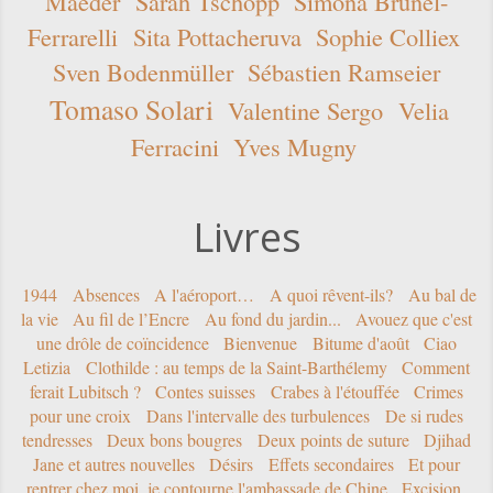
Maeder
Sarah Tschopp
Simona Brunel-
Ferrarelli
Sita Pottacheruva
Sophie Colliex
Sven Bodenmüller
Sébastien Ramseier
Tomaso Solari
Valentine Sergo
Velia
Ferracini
Yves Mugny
Livres
1944
Absences
A l'aéroport…
A quoi rêvent-ils?
Au bal de
la vie
Au fil de l’Encre
Au fond du jardin...
Avouez que c'est
une drôle de coïncidence
Bienvenue
Bitume d'août
Ciao
Letizia
Clothilde : au temps de la Saint-Barthélemy
Comment
ferait Lubitsch ?
Contes suisses
Crabes à l'étouffée
Crimes
pour une croix
Dans l'intervalle des turbulences
De si rudes
tendresses
Deux bons bougres
Deux points de suture
Djihad
Jane et autres nouvelles
Désirs
Effets secondaires
Et pour
rentrer chez moi, je contourne l'ambassade de Chine
Excision