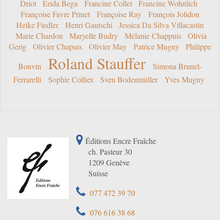
Driot
Erida Bega
Francine Collet
Francine Wohnlich
Françoise Favre Prinet
Françoise Ray
François Jolidon
Heike Fiedler
Henri Gautschi
Jessica Da Silva Villacastín
Marie Chardon
Maryelle Budry
Mélanie Chappuis
Olivia
Gerig
Olivier Chapuis
Olivier May
Patrice Mugny
Philippe
Roland Stauffer
Bonvin
Simona Brunel-
Ferrarelli
Sophie Colliex
Sven Bodenmüller
Yves Mugny
Éditions Encre Fraîche
ch. Pasteur 30
1209 Genève
Suisse
077 472 39 70
076 616 38 68