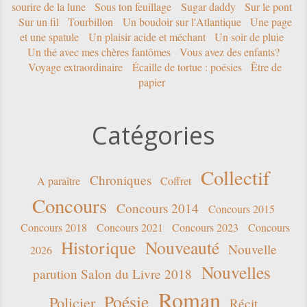
sourire de la lune
Sous ton feuillage
Sugar daddy
Sur le pont
Sur un fil
Tourbillon
Un boudoir sur l'Atlantique
Une page
et une spatule
Un plaisir acide et méchant
Un soir de pluie
Un thé avec mes chères fantômes
Vous avez des enfants?
Voyage extraordinaire
Écaille de tortue : poésies
Être de
papier
Catégories
Collectif
Chroniques
A paraître
Coffret
Concours
Concours 2014
Concours 2015
Concours 2018
Concours 2021
Concours 2023
Concours
Historique
Nouveauté
Nouvelle
2026
Nouvelles
parution Salon du Livre 2018
Roman
Poésie
Policier
Récit