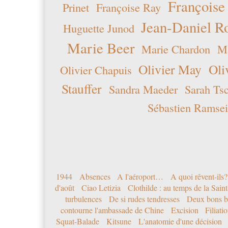
Françoise
Prinet
Françoise Ray
Jean-Daniel R
Huguette Junod
Marie Beer
Marie Chardon
Ma
Olivier May
Oli
Olivier Chapuis
Stauffer
Sandra Maeder
Sarah Ts
Sébastien Ramsei
1944
Absences
A l'aéroport…
A quoi rêvent-ils?
d'août
Ciao Letizia
Clothilde : au temps de la Sai
turbulences
De si rudes tendresses
Deux bons b
contourne l'ambassade de Chine
Excision
Filiati
Squat-Balade
Kitsune
L'anatomie d'une décision