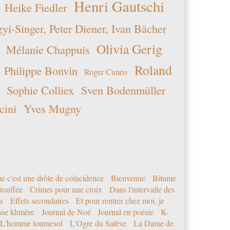
Henri Gautschi
Heike Fiedler
i-Singer, Peter Diener, Ivan Bächer
Olivia Gerig
Mélanie Chappuis
Roland
Philippe Bonvin
Roger Cuneo
Sophie Colliex
Sven Bodenmüller
cini
Yves Mugny
e c'est une drôle de coïncidence
Bienvenue
Bitume
étouffée
Crimes pour une croix
Dans l'intervalle des
s
Effets secondaires
Et pour rentrer chez moi, je
sse khmère
Journal de Noé
Journal en poésie
K-
L'homme tournesol
L'Ogre du Salève
La Dame de