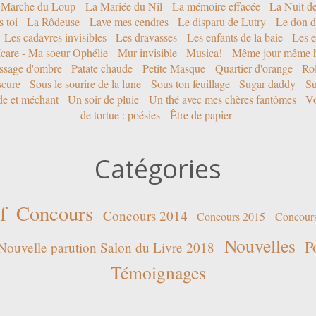
 Marche du Loup
La Mariée du Nil
La mémoire effacée
La Nuit d
 toi
La Rôdeuse
Lave mes cendres
Le disparu de Lutry
Le don d
Les cadavres invisibles
Les dravasses
Les enfants de la baie
Les e
Icare - Ma soeur Ophélie
Mur invisible
Musica!
Même jour même h
ssage d'ombre
Patate chaude
Petite Masque
Quartier d'orange
Rol
scure
Sous le sourire de la lune
Sous ton feuillage
Sugar daddy
Su
ide et méchant
Un soir de pluie
Un thé avec mes chères fantômes
Vo
de tortue : poésies
Être de papier
Catégories
f
Concours
Concours 2014
Concours 2015
Concour
Nouvelles
P
Nouvelle parution Salon du Livre 2018
Témoignages