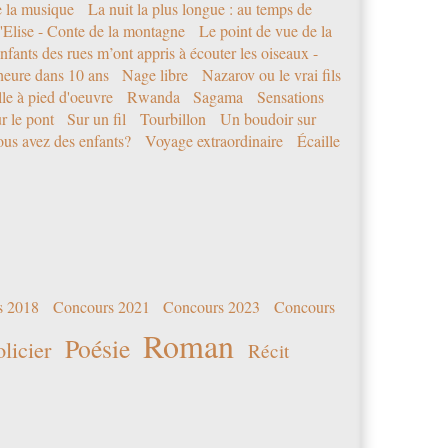
e la musique
La nuit la plus longue : au temps de
'Elise - Conte de la montagne
Le point de vue de la
nfants des rues m’ont appris à écouter les oiseaux -
eure dans 10 ans
Nage libre
Nazarov ou le vrai fils
le à pied d'oeuvre
Rwanda
Sagama
Sensations
r le pont
Sur un fil
Tourbillon
Un boudoir sur
us avez des enfants?
Voyage extraordinaire
Écaille
s 2018
Concours 2021
Concours 2023
Concours
Roman
Poésie
olicier
Récit