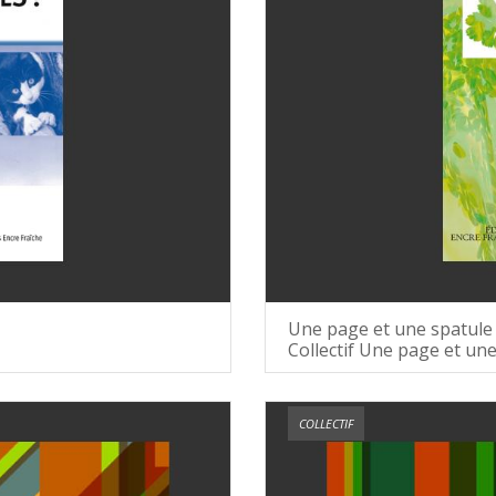
Une page et une spatule
Collectif Une page et un
COLLECTIF