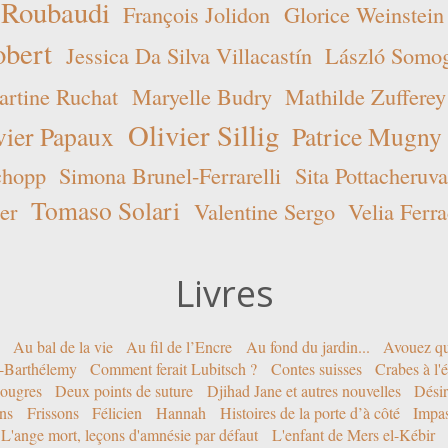
 Roubaudi
François Jolidon
Glorice Weinstein
obert
Jessica Da Silva Villacastín
László Somogy
rtine Ruchat
Maryelle Budry
Mathilde Zufferey
Olivier Sillig
vier Papaux
Patrice Mugny
chopp
Simona Brunel-Ferrarelli
Sita Pottacheruva
Tomaso Solari
er
Valentine Sergo
Velia Ferra
Livres
Au bal de la vie
Au fil de l’Encre
Au fond du jardin...
Avouez qu
nt-Barthélemy
Comment ferait Lubitsch ?
Contes suisses
Crabes à l'
ougres
Deux points de suture
Djihad Jane et autres nouvelles
Désir
ons
Frissons
Félicien
Hannah
Histoires de la porte d’à côté
Impa
L'ange mort, leçons d'amnésie par défaut
L'enfant de Mers el-Kébir