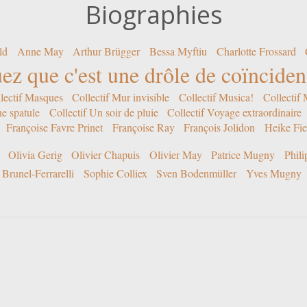
Biographies
ld
Anne May
Arthur Brügger
Bessa Myftiu
Charlotte Frossard
ez que c'est une drôle de coïncide
lectif Masques
Collectif Mur invisible
Collectif Musica!
Collectif
ne spatule
Collectif Un soir de pluie
Collectif Voyage extraordinaire
Françoise Favre Prinet
Françoise Ray
François Jolidon
Heike Fie
Olivia Gerig
Olivier Chapuis
Olivier May
Patrice Mugny
Phil
Brunel-Ferrarelli
Sophie Colliex
Sven Bodenmüller
Yves Mugny