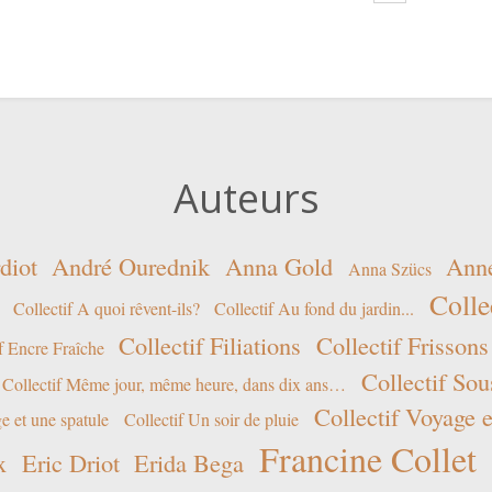
Auteurs
diot
André Ourednik
Anna Gold
Ann
Anna Szücs
Colle
Collectif A quoi rêvent-ils?
Collectif Au fond du jardin...
Collectif Filiations
Collectif Frissons
f Encre Fraîche
Collectif Sou
Collectif Même jour, même heure, dans dix ans…
Collectif Voyage e
e et une spatule
Collectif Un soir de pluie
Francine Collet
x
Eric Driot
Erida Bega