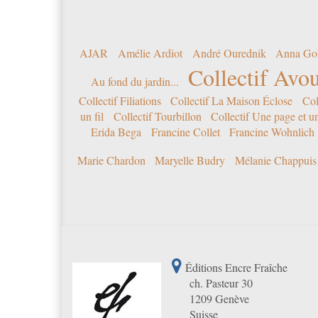
AJAR
Amélie Ardiot
André Ourednik
Anna Go
Collectif Avou
Au fond du jardin...
Collectif Filiations
Collectif La Maison Éclose
Col
un fil
Collectif Tourbillon
Collectif Une page et u
Erida Bega
Francine Collet
Francine Wohnlich
Marie Chardon
Maryelle Budry
Mélanie Chappuis
Éditions Encre Fraîche
ch. Pasteur 30
1209 Genève
Suisse