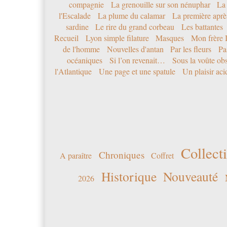
compagnie
La grenouille sur son nénuphar
La
l'Escalade
La plume du calamar
La première après
sardine
Le rire du grand corbeau
Les battantes
Recueil
Lyon simple filature
Masques
Mon frère 
de l'homme
Nouvelles d'antan
Par les fleurs
Pa
océaniques
Si l’on revenait…
Sous la voûte ob
l'Atlantique
Une page et une spatule
Un plaisir ac
Collecti
Chroniques
A paraître
Coffret
Historique
Nouveauté
2026