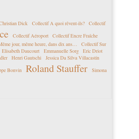
Christian Dick
Collectif A quoi rêvent-ils?
Collectif
nce
Collectif Aéroport
Collectif Encre Fraîche
 Même jour, même heure, dans dix ans…
Collectif Sur
Elisabeth Daucourt
Emmanuelle Sorg
Eric Driot
dler
Henri Gautschi
Jessica Da Silva Villacastín
Roland Stauffer
ippe Bonvin
Simona