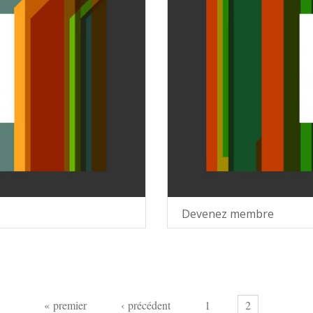
Devenez membre
« premier
‹ précédent
1
2