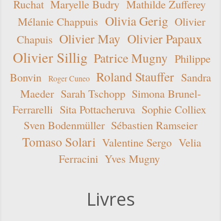
Ruchat
Maryelle Budry
Mathilde Zufferey
Olivia Gerig
Mélanie Chappuis
Olivier
Olivier May
Olivier Papaux
Chapuis
Olivier Sillig
Patrice Mugny
Philippe
Roland Stauffer
Bonvin
Sandra
Roger Cuneo
Maeder
Sarah Tschopp
Simona Brunel-
Ferrarelli
Sita Pottacheruva
Sophie Colliex
Sven Bodenmüller
Sébastien Ramseier
Tomaso Solari
Valentine Sergo
Velia
Ferracini
Yves Mugny
Livres