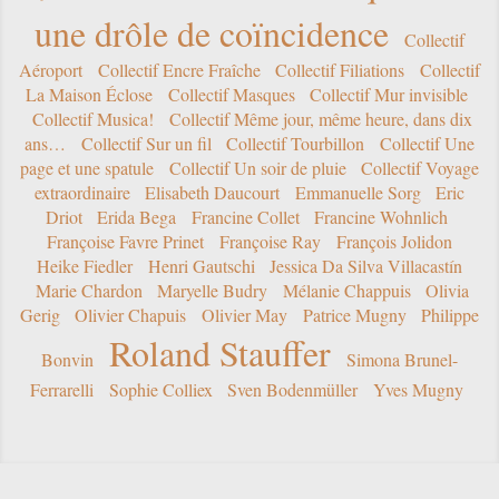
une drôle de coïncidence
Collectif
Aéroport
Collectif Encre Fraîche
Collectif Filiations
Collectif
La Maison Éclose
Collectif Masques
Collectif Mur invisible
Collectif Musica!
Collectif Même jour, même heure, dans dix
ans…
Collectif Sur un fil
Collectif Tourbillon
Collectif Une
page et une spatule
Collectif Un soir de pluie
Collectif Voyage
extraordinaire
Elisabeth Daucourt
Emmanuelle Sorg
Eric
Driot
Erida Bega
Francine Collet
Francine Wohnlich
Françoise Favre Prinet
Françoise Ray
François Jolidon
Heike Fiedler
Henri Gautschi
Jessica Da Silva Villacastín
Marie Chardon
Maryelle Budry
Mélanie Chappuis
Olivia
Gerig
Olivier Chapuis
Olivier May
Patrice Mugny
Philippe
Roland Stauffer
Bonvin
Simona Brunel-
Ferrarelli
Sophie Colliex
Sven Bodenmüller
Yves Mugny