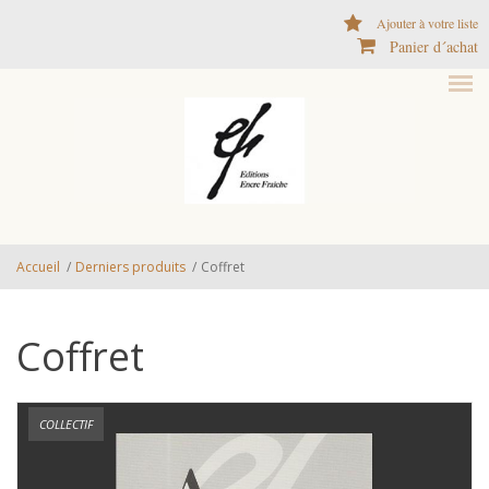
Aller au contenu principal
Ajouter à votre liste
Panier d´achat
Accueil
/
Derniers produits
/
Coffret
Coffret
COLLECTIF