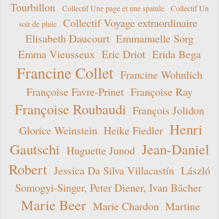
Tourbillon
Collectif Une page et une spatule
Collectif Un
Collectif Voyage extraordinaire
soir de pluie
Elisabeth Daucourt
Emmanuelle Sorg
Emma Vieusseux
Eric Driot
Erida Bega
Francine Collet
Francine Wohnlich
Françoise Favre-Prinet
Françoise Ray
Françoise Roubaudi
François Jolidon
Henri
Glorice Weinstein
Heike Fiedler
Gautschi
Jean-Daniel
Huguette Junod
Robert
Jessica Da Silva Villacastín
László
Somogyi-Singer, Peter Diener, Ivan Bächer
Marie Beer
Marie Chardon
Martine