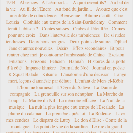
1944
Absences
A l'aéroport…
A quoi rêvent-ils?
Au bal de
la vie
Au fil de l’Encre
Au fond du jardin...
Avouez que c'est
une drôle de coïncidence
Bienvenue
Bitume d'août
Ciao
Letizia
Clothilde : au temps de la Saint-Barthélemy
Comment
ferait Lubitsch ?
Contes suisses
Crabes à l'étouffée
Crimes
pour une croix
Dans l'intervalle des turbulences
De si rudes
tendresses
Deux bons bougres
Deux points de suture
Djihad
Jane et autres nouvelles
Désirs
Effets secondaires
Et pour
rentrer chez moi, je contourne l'ambassade de Chine
Excision
Filiations
Frissons
Félicien
Hannah
Histoires de la porte
d’à côté
Impasse khmère
Journal de Noé
Journal en poésie
K-Squat-Balade
Kitsune
L'anatomie d'une décision
L'ange
mort, leçons d'amnésie par défaut
L'enfant de Mers el-Kébir
L'homme tournesol
L'Ogre du Salève
La Dame de
compagnie
La grenouille sur son nénuphar
La Marche du
Loup
La Mariée du Nil
La mémoire effacée
La Nuit de la
musique
La nuit la plus longue : au temps de l'Escalade
La
plume du calamar
La première après toi
La Rôdeuse
Lave
mes cendres
Le disparu de Lutry
Le don d'Elise - Conte de la
montagne
Le point de vue de la sardine
Le rire du grand
corbeau
Les battantes
Les cadavres invisibles
Les dravasses