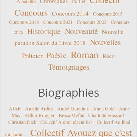
Chroniques
A paraître
Coffret
Concours
Concours 2014
Concours 2015
Concours 2018
Concours 2021
Concours 2023
Concours
Historique
Nouveauté
Nouvelle
2026
Nouvelles
parution Salon du Livre 2018
Roman
Poésie
Policier
Récit
Témoignages
Biographies
AJAR
Amélie Ardiot
André Ourednik
Anna Gold
Anne
May
Arthur Brügger
Bessa Myftiu
Charlotte Frossard
Christian Dick
Collectif A quoi rêvent-ils?
Collectif Au fond
Collectif Avouez que c'est
du jardin...