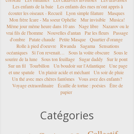
Les enfants de la baie
Les enfants des rues m’ont appris à
écouter les oiseaux - Recueil
Lyon simple filature
Masques
Mon frère Icare - Ma soeur Ophélie
Mur invisible
Musica!
Même jour même heure dans 10 ans
Nage libre
Nazarov ou le
vrai fils de l'homme
Nouvelles d'antan
Par les fleurs
Passage
d'ombre
Patate chaude
Petite Masque
Quartier d'orange
Rolle à pied d'oeuvre
Rwanda
Sagama
Sensations
océaniques
Si l’on revenait…
Sous la voûte obscure
Sous le
sourire de la lune
Sous ton feuillage
Sugar daddy
Sur le pont
Sur un fil
Tourbillon
Un boudoir sur l'Atlantique
Une page
et une spatule
Un plaisir acide et méchant
Un soir de pluie
Un thé avec mes chères fantômes
Vous avez des enfants?
Voyage extraordinaire
Écaille de tortue : poésies
Être de
papier
Catégories
Collectif