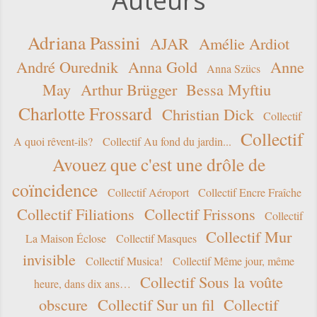
Auteurs
Adriana Passini
AJAR
Amélie Ardiot
André Ourednik
Anna Gold
Anne
Anna Szücs
May
Arthur Brügger
Bessa Myftiu
Charlotte Frossard
Christian Dick
Collectif
Collectif
A quoi rêvent-ils?
Collectif Au fond du jardin...
Avouez que c'est une drôle de
coïncidence
Collectif Aéroport
Collectif Encre Fraîche
Collectif Filiations
Collectif Frissons
Collectif
Collectif Mur
La Maison Éclose
Collectif Masques
invisible
Collectif Musica!
Collectif Même jour, même
Collectif Sous la voûte
heure, dans dix ans…
obscure
Collectif Sur un fil
Collectif