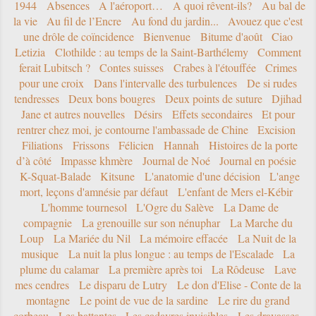
1944
Absences
A l'aéroport…
A quoi rêvent-ils?
Au bal de
la vie
Au fil de l’Encre
Au fond du jardin...
Avouez que c'est
une drôle de coïncidence
Bienvenue
Bitume d'août
Ciao
Letizia
Clothilde : au temps de la Saint-Barthélemy
Comment
ferait Lubitsch ?
Contes suisses
Crabes à l'étouffée
Crimes
pour une croix
Dans l'intervalle des turbulences
De si rudes
tendresses
Deux bons bougres
Deux points de suture
Djihad
Jane et autres nouvelles
Désirs
Effets secondaires
Et pour
rentrer chez moi, je contourne l'ambassade de Chine
Excision
Filiations
Frissons
Félicien
Hannah
Histoires de la porte
d’à côté
Impasse khmère
Journal de Noé
Journal en poésie
K-Squat-Balade
Kitsune
L'anatomie d'une décision
L'ange
mort, leçons d'amnésie par défaut
L'enfant de Mers el-Kébir
L'homme tournesol
L'Ogre du Salève
La Dame de
compagnie
La grenouille sur son nénuphar
La Marche du
Loup
La Mariée du Nil
La mémoire effacée
La Nuit de la
musique
La nuit la plus longue : au temps de l'Escalade
La
plume du calamar
La première après toi
La Rôdeuse
Lave
mes cendres
Le disparu de Lutry
Le don d'Elise - Conte de la
montagne
Le point de vue de la sardine
Le rire du grand
corbeau
Les battantes
Les cadavres invisibles
Les dravasses