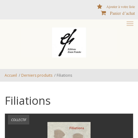
Aller au contenu principal
Ajouter à votre liste
Panier d´achat
Accueil
/
Derniers produits
/
Filiations
Filiations
COLLECTIF