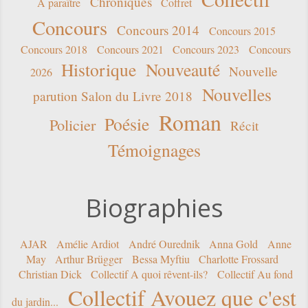
Chroniques
A paraître
Coffret
Concours
Concours 2014
Concours 2015
Concours 2018
Concours 2021
Concours 2023
Concours
Historique
Nouveauté
Nouvelle
2026
Nouvelles
parution Salon du Livre 2018
Roman
Poésie
Policier
Récit
Témoignages
Biographies
AJAR
Amélie Ardiot
André Ourednik
Anna Gold
Anne
May
Arthur Brügger
Bessa Myftiu
Charlotte Frossard
Christian Dick
Collectif A quoi rêvent-ils?
Collectif Au fond
Collectif Avouez que c'est
du jardin...