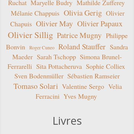
Ruchat
Maryelle Budry
Mathilde Zufferey
Olivia Gerig
Mélanie Chappuis
Olivier
Olivier May
Olivier Papaux
Chapuis
Olivier Sillig
Patrice Mugny
Philippe
Roland Stauffer
Bonvin
Sandra
Roger Cuneo
Maeder
Sarah Tschopp
Simona Brunel-
Ferrarelli
Sita Pottacheruva
Sophie Colliex
Sven Bodenmüller
Sébastien Ramseier
Tomaso Solari
Valentine Sergo
Velia
Ferracini
Yves Mugny
Livres