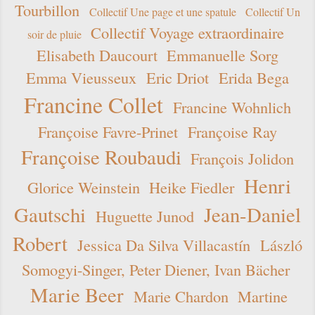
Tourbillon
Collectif Une page et une spatule
Collectif Un
Collectif Voyage extraordinaire
soir de pluie
Elisabeth Daucourt
Emmanuelle Sorg
Emma Vieusseux
Eric Driot
Erida Bega
Francine Collet
Francine Wohnlich
Françoise Favre-Prinet
Françoise Ray
Françoise Roubaudi
François Jolidon
Henri
Glorice Weinstein
Heike Fiedler
Gautschi
Jean-Daniel
Huguette Junod
Robert
Jessica Da Silva Villacastín
László
Somogyi-Singer, Peter Diener, Ivan Bächer
Marie Beer
Marie Chardon
Martine