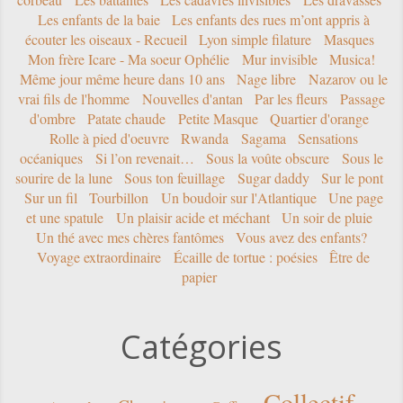
Les enfants de la baie
Les enfants des rues m’ont appris à
écouter les oiseaux - Recueil
Lyon simple filature
Masques
Mon frère Icare - Ma soeur Ophélie
Mur invisible
Musica!
Même jour même heure dans 10 ans
Nage libre
Nazarov ou le
vrai fils de l'homme
Nouvelles d'antan
Par les fleurs
Passage
d'ombre
Patate chaude
Petite Masque
Quartier d'orange
Rolle à pied d'oeuvre
Rwanda
Sagama
Sensations
océaniques
Si l’on revenait…
Sous la voûte obscure
Sous le
sourire de la lune
Sous ton feuillage
Sugar daddy
Sur le pont
Sur un fil
Tourbillon
Un boudoir sur l'Atlantique
Une page
et une spatule
Un plaisir acide et méchant
Un soir de pluie
Un thé avec mes chères fantômes
Vous avez des enfants?
Voyage extraordinaire
Écaille de tortue : poésies
Être de
papier
Catégories
Collectif