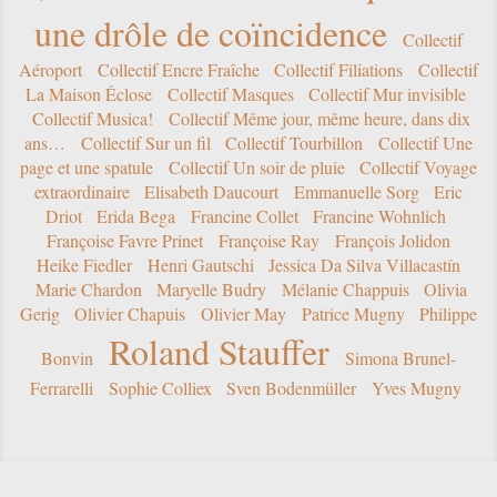
une drôle de coïncidence
Collectif
Aéroport
Collectif Encre Fraîche
Collectif Filiations
Collectif
La Maison Éclose
Collectif Masques
Collectif Mur invisible
Collectif Musica!
Collectif Même jour, même heure, dans dix
ans…
Collectif Sur un fil
Collectif Tourbillon
Collectif Une
page et une spatule
Collectif Un soir de pluie
Collectif Voyage
extraordinaire
Elisabeth Daucourt
Emmanuelle Sorg
Eric
Driot
Erida Bega
Francine Collet
Francine Wohnlich
Françoise Favre Prinet
Françoise Ray
François Jolidon
Heike Fiedler
Henri Gautschi
Jessica Da Silva Villacastín
Marie Chardon
Maryelle Budry
Mélanie Chappuis
Olivia
Gerig
Olivier Chapuis
Olivier May
Patrice Mugny
Philippe
Roland Stauffer
Bonvin
Simona Brunel-
Ferrarelli
Sophie Colliex
Sven Bodenmüller
Yves Mugny