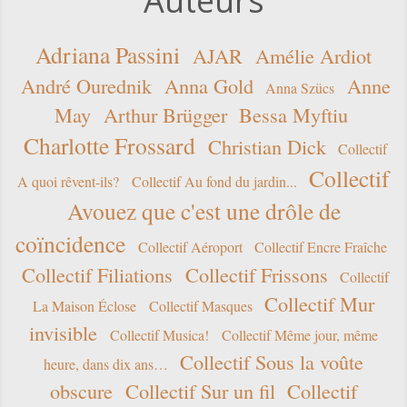
Auteurs
Adriana Passini
AJAR
Amélie Ardiot
André Ourednik
Anna Gold
Anne
Anna Szücs
May
Arthur Brügger
Bessa Myftiu
Charlotte Frossard
Christian Dick
Collectif
Collectif
A quoi rêvent-ils?
Collectif Au fond du jardin...
Avouez que c'est une drôle de
coïncidence
Collectif Aéroport
Collectif Encre Fraîche
Collectif Filiations
Collectif Frissons
Collectif
Collectif Mur
La Maison Éclose
Collectif Masques
invisible
Collectif Musica!
Collectif Même jour, même
Collectif Sous la voûte
heure, dans dix ans…
obscure
Collectif Sur un fil
Collectif