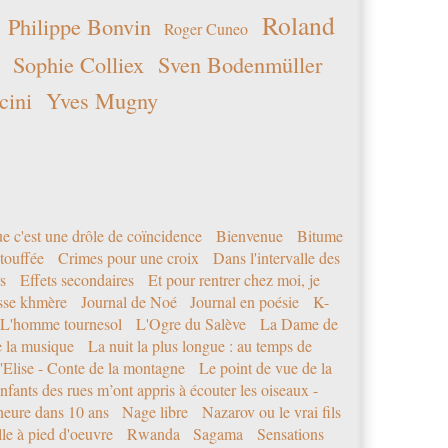
Roland
Philippe Bonvin
Roger Cuneo
Sophie Colliex
Sven Bodenmüller
cini
Yves Mugny
e c'est une drôle de coïncidence
Bienvenue
Bitume
étouffée
Crimes pour une croix
Dans l'intervalle des
s
Effets secondaires
Et pour rentrer chez moi, je
sse khmère
Journal de Noé
Journal en poésie
K-
L'homme tournesol
L'Ogre du Salève
La Dame de
e la musique
La nuit la plus longue : au temps de
'Elise - Conte de la montagne
Le point de vue de la
nfants des rues m’ont appris à écouter les oiseaux -
eure dans 10 ans
Nage libre
Nazarov ou le vrai fils
le à pied d'oeuvre
Rwanda
Sagama
Sensations