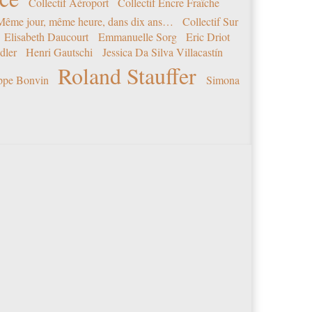
Collectif Aéroport
Collectif Encre Fraîche
 Même jour, même heure, dans dix ans…
Collectif Sur
Elisabeth Daucourt
Emmanuelle Sorg
Eric Driot
dler
Henri Gautschi
Jessica Da Silva Villacastín
Roland Stauffer
ippe Bonvin
Simona