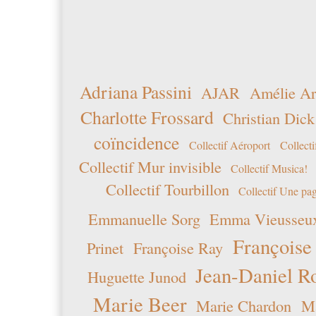
Adriana Passini
AJAR
Amélie Ar
Charlotte Frossard
Christian Dick
coïncidence
Collectif Aéroport
Collecti
Collectif Mur invisible
Collectif Musica!
Collectif Tourbillon
Collectif Une pag
Emmanuelle Sorg
Emma Vieusseu
Françoise
Prinet
Françoise Ray
Jean-Daniel R
Huguette Junod
Marie Beer
Marie Chardon
Ma