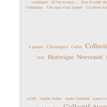
océaniques
Si l’on revenait…
Sous la voûte ob
l'Atlantique
Une page et une spatule
Un plaisir ac
Collecti
Chroniques
A paraître
Coffret
Historique
Nouveauté
2026
AJAR
Amélie Ardiot
André Ourednik
Anna Go
Collectif Avou