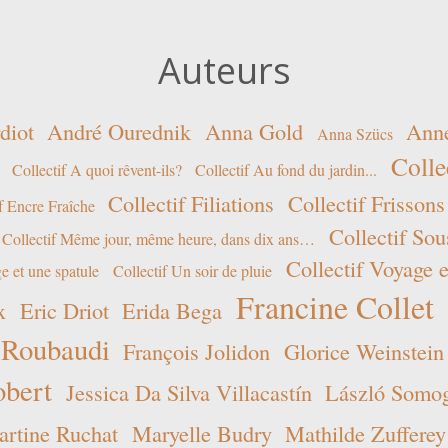
Auteurs
diot
André Ourednik
Anna Gold
Ann
Anna Szücs
Colle
Collectif A quoi rêvent-ils?
Collectif Au fond du jardin...
Collectif Filiations
Collectif Frissons
f Encre Fraîche
Collectif Sou
Collectif Même jour, même heure, dans dix ans…
Collectif Voyage e
e et une spatule
Collectif Un soir de pluie
Francine Collet
x
Eric Driot
Erida Bega
 Roubaudi
François Jolidon
Glorice Weinstein
obert
Jessica Da Silva Villacastín
László Somogy
rtine Ruchat
Maryelle Budry
Mathilde Zufferey