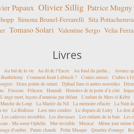
Olivier Sillig
vier Papaux
Patrice Mugny
chopp
Simona Brunel-Ferrarelli
Sita Pottacheruva
Tomaso Solari
er
Valentine Sergo
Velia Ferra
Livres
Au bal de la vie
Au fil de l’Encre
Au fond du jardin...
Avouez qu
nt-Barthélemy
Comment ferait Lubitsch ?
Contes suisses
Crabes à l'
ougres
Deux points de suture
Djihad Jane et autres nouvelles
Désir
ons
Frissons
Félicien
Hannah
Histoires de la porte d’à côté
Impa
L'ange mort, leçons d'amnésie par défaut
L'enfant de Mers el-Kébir
 Marche du Loup
La Mariée du Nil
La mémoire effacée
La Nuit d
 toi
La Rôdeuse
Lave mes cendres
Le disparu de Lutry
Le don d
Les cadavres invisibles
Les dravasses
Les enfants de la baie
Les e
Icare - Ma soeur Ophélie
Mur invisible
Musica!
Même jour même h
ssage d'ombre
Patate chaude
Petite Masque
Quartier d'orange
Rol