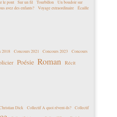
r le pont
Sur un fil
Tourbillon
Un boudoir sur
us avez des enfants?
Voyage extraordinaire
Écaille
s 2018
Concours 2021
Concours 2023
Concours
Roman
Poésie
olicier
Récit
Christian Dick
Collectif A quoi rêvent-ils?
Collectif
nce