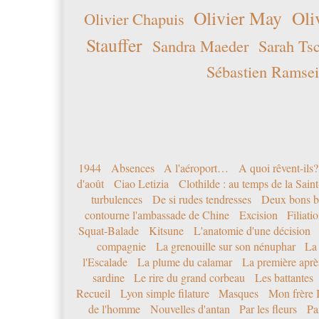
Olivier May
Oli
Olivier Chapuis
Stauffer
Sandra Maeder
Sarah Ts
Sébastien Ramsei
1944
Absences
A l'aéroport…
A quoi rêvent-ils?
d'août
Ciao Letizia
Clothilde : au temps de la Sai
turbulences
De si rudes tendresses
Deux bons b
contourne l'ambassade de Chine
Excision
Filiati
Squat-Balade
Kitsune
L'anatomie d'une décision
compagnie
La grenouille sur son nénuphar
La
l'Escalade
La plume du calamar
La première après
sardine
Le rire du grand corbeau
Les battantes
Recueil
Lyon simple filature
Masques
Mon frère 
de l'homme
Nouvelles d'antan
Par les fleurs
Pa