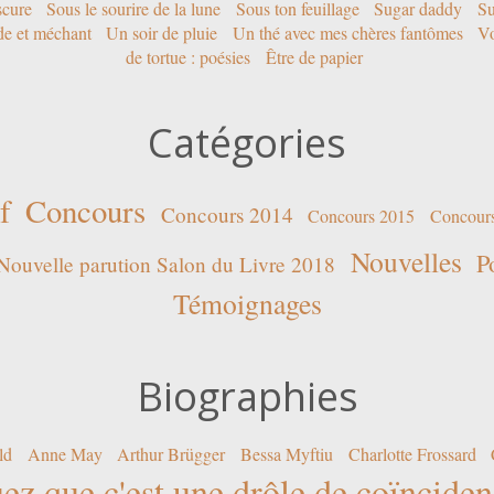
scure
Sous le sourire de la lune
Sous ton feuillage
Sugar daddy
Su
ide et méchant
Un soir de pluie
Un thé avec mes chères fantômes
Vo
de tortue : poésies
Être de papier
Catégories
f
Concours
Concours 2014
Concours 2015
Concour
Nouvelles
P
Nouvelle parution Salon du Livre 2018
Témoignages
Biographies
ld
Anne May
Arthur Brügger
Bessa Myftiu
Charlotte Frossard
ez que c'est une drôle de coïncide