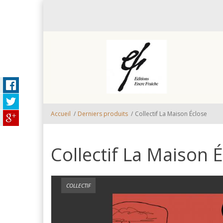
Aller au contenu principal
Accueil
/
Derniers produits
/
Collectif La Maison Éclose
Collectif La Maison 
COLLECTIF