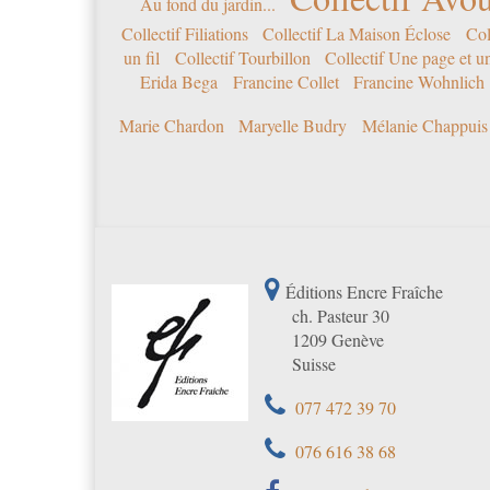
Au fond du jardin...
Collectif Filiations
Collectif La Maison Éclose
Col
un fil
Collectif Tourbillon
Collectif Une page et u
Erida Bega
Francine Collet
Francine Wohnlich
Marie Chardon
Maryelle Budry
Mélanie Chappuis
Éditions Encre Fraîche
ch. Pasteur 30
1209 Genève
Suisse
077 472 39 70
076 616 38 68