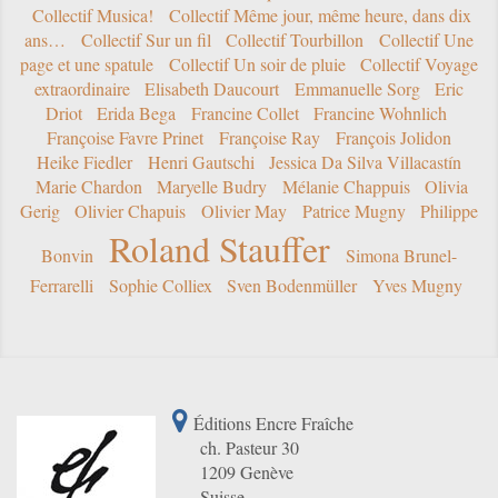
Collectif Musica!
Collectif Même jour, même heure, dans dix
ans…
Collectif Sur un fil
Collectif Tourbillon
Collectif Une
page et une spatule
Collectif Un soir de pluie
Collectif Voyage
extraordinaire
Elisabeth Daucourt
Emmanuelle Sorg
Eric
Driot
Erida Bega
Francine Collet
Francine Wohnlich
Françoise Favre Prinet
Françoise Ray
François Jolidon
Heike Fiedler
Henri Gautschi
Jessica Da Silva Villacastín
Marie Chardon
Maryelle Budry
Mélanie Chappuis
Olivia
Gerig
Olivier Chapuis
Olivier May
Patrice Mugny
Philippe
Roland Stauffer
Bonvin
Simona Brunel-
Ferrarelli
Sophie Colliex
Sven Bodenmüller
Yves Mugny
Éditions Encre Fraîche
ch. Pasteur 30
1209 Genève
Suisse