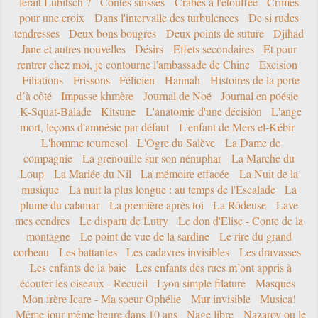
ferait Lubitsch ?
Contes suisses
Crabes à l'étouffée
Crimes
pour une croix
Dans l'intervalle des turbulences
De si rudes
tendresses
Deux bons bougres
Deux points de suture
Djihad
Jane et autres nouvelles
Désirs
Effets secondaires
Et pour
rentrer chez moi, je contourne l'ambassade de Chine
Excision
Filiations
Frissons
Félicien
Hannah
Histoires de la porte
d’à côté
Impasse khmère
Journal de Noé
Journal en poésie
K-Squat-Balade
Kitsune
L'anatomie d'une décision
L'ange
mort, leçons d'amnésie par défaut
L'enfant de Mers el-Kébir
L'homme tournesol
L'Ogre du Salève
La Dame de
compagnie
La grenouille sur son nénuphar
La Marche du
Loup
La Mariée du Nil
La mémoire effacée
La Nuit de la
musique
La nuit la plus longue : au temps de l'Escalade
La
plume du calamar
La première après toi
La Rôdeuse
Lave
mes cendres
Le disparu de Lutry
Le don d'Elise - Conte de la
montagne
Le point de vue de la sardine
Le rire du grand
corbeau
Les battantes
Les cadavres invisibles
Les dravasses
Les enfants de la baie
Les enfants des rues m’ont appris à
écouter les oiseaux - Recueil
Lyon simple filature
Masques
Mon frère Icare - Ma soeur Ophélie
Mur invisible
Musica!
Même jour même heure dans 10 ans
Nage libre
Nazarov ou le