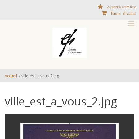
Aller au contenu principal
Ajouter à votre liste
Panier d´achat
Accueil
/
ville_est_a_vous_2.jpg
ville_est_a_vous_2.jpg