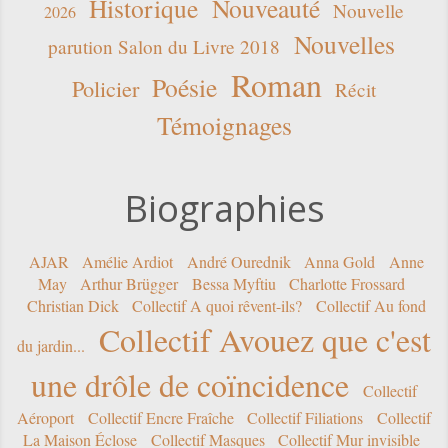
Historique
Nouveauté
Nouvelle
2026
Nouvelles
parution Salon du Livre 2018
Roman
Poésie
Policier
Récit
Témoignages
Biographies
AJAR
Amélie Ardiot
André Ourednik
Anna Gold
Anne
May
Arthur Brügger
Bessa Myftiu
Charlotte Frossard
Christian Dick
Collectif A quoi rêvent-ils?
Collectif Au fond
Collectif Avouez que c'est
du jardin...
une drôle de coïncidence
Collectif
Aéroport
Collectif Encre Fraîche
Collectif Filiations
Collectif
La Maison Éclose
Collectif Masques
Collectif Mur invisible