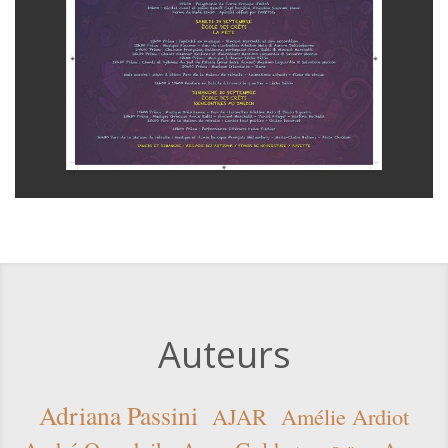
Auteurs
Adriana Passini
AJAR
Amélie Ardiot