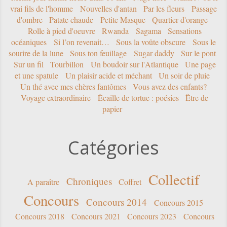
vrai fils de l'homme
Nouvelles d'antan
Par les fleurs
Passage
d'ombre
Patate chaude
Petite Masque
Quartier d'orange
Rolle à pied d'oeuvre
Rwanda
Sagama
Sensations
océaniques
Si l’on revenait…
Sous la voûte obscure
Sous le
sourire de la lune
Sous ton feuillage
Sugar daddy
Sur le pont
Sur un fil
Tourbillon
Un boudoir sur l'Atlantique
Une page
et une spatule
Un plaisir acide et méchant
Un soir de pluie
Un thé avec mes chères fantômes
Vous avez des enfants?
Voyage extraordinaire
Écaille de tortue : poésies
Être de
papier
Catégories
Collectif
Chroniques
A paraître
Coffret
Concours
Concours 2014
Concours 2015
Concours 2018
Concours 2021
Concours 2023
Concours