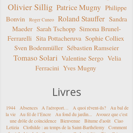
Olivier Sillig
Patrice Mugny
Philippe
Roland Stauffer
Bonvin
Sandra
Roger Cuneo
Maeder
Sarah Tschopp
Simona Brunel-
Ferrarelli
Sita Pottacheruva
Sophie Colliex
Sven Bodenmüller
Sébastien Ramseier
Tomaso Solari
Valentine Sergo
Velia
Ferracini
Yves Mugny
Livres
1944
Absences
A l'aéroport…
A quoi rêvent-ils?
Au bal de
la vie
Au fil de l’Encre
Au fond du jardin...
Avouez que c'est
une drôle de coïncidence
Bienvenue
Bitume d'août
Ciao
Letizia
Clothilde : au temps de la Saint-Barthélemy
Comment