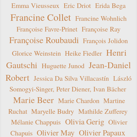
Emma Vieusseux
Eric Driot
Erida Bega
Francine Collet
Francine Wohnlich
Françoise Favre-Prinet
Françoise Ray
Françoise Roubaudi
François Jolidon
Henri
Glorice Weinstein
Heike Fiedler
Gautschi
Jean-Daniel
Huguette Junod
Robert
Jessica Da Silva Villacastín
László
Somogyi-Singer, Peter Diener, Ivan Bächer
Marie Beer
Marie Chardon
Martine
Ruchat
Maryelle Budry
Mathilde Zufferey
Olivia Gerig
Mélanie Chappuis
Olivier
Olivier May
Olivier Papaux
Chapuis