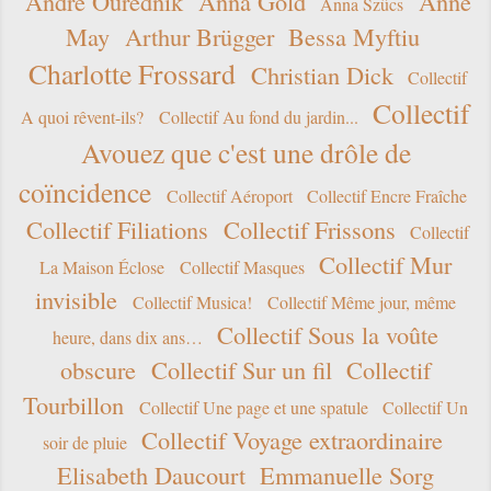
André Ourednik
Anna Gold
Anne
Anna Szücs
May
Arthur Brügger
Bessa Myftiu
Charlotte Frossard
Christian Dick
Collectif
Collectif
A quoi rêvent-ils?
Collectif Au fond du jardin...
Avouez que c'est une drôle de
coïncidence
Collectif Aéroport
Collectif Encre Fraîche
Collectif Filiations
Collectif Frissons
Collectif
Collectif Mur
La Maison Éclose
Collectif Masques
invisible
Collectif Musica!
Collectif Même jour, même
Collectif Sous la voûte
heure, dans dix ans…
obscure
Collectif Sur un fil
Collectif
Tourbillon
Collectif Une page et une spatule
Collectif Un
Collectif Voyage extraordinaire
soir de pluie
Elisabeth Daucourt
Emmanuelle Sorg