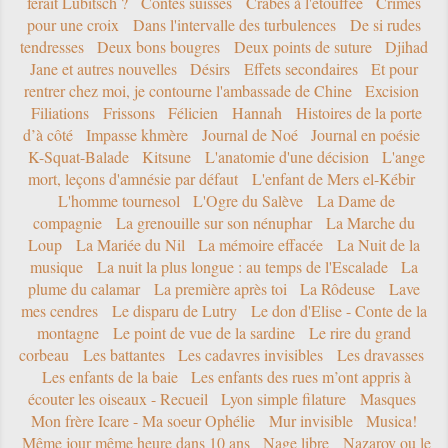
ferait Lubitsch ?
Contes suisses
Crabes à l'étouffée
Crimes
pour une croix
Dans l'intervalle des turbulences
De si rudes
tendresses
Deux bons bougres
Deux points de suture
Djihad
Jane et autres nouvelles
Désirs
Effets secondaires
Et pour
rentrer chez moi, je contourne l'ambassade de Chine
Excision
Filiations
Frissons
Félicien
Hannah
Histoires de la porte
d’à côté
Impasse khmère
Journal de Noé
Journal en poésie
K-Squat-Balade
Kitsune
L'anatomie d'une décision
L'ange
mort, leçons d'amnésie par défaut
L'enfant de Mers el-Kébir
L'homme tournesol
L'Ogre du Salève
La Dame de
compagnie
La grenouille sur son nénuphar
La Marche du
Loup
La Mariée du Nil
La mémoire effacée
La Nuit de la
musique
La nuit la plus longue : au temps de l'Escalade
La
plume du calamar
La première après toi
La Rôdeuse
Lave
mes cendres
Le disparu de Lutry
Le don d'Elise - Conte de la
montagne
Le point de vue de la sardine
Le rire du grand
corbeau
Les battantes
Les cadavres invisibles
Les dravasses
Les enfants de la baie
Les enfants des rues m’ont appris à
écouter les oiseaux - Recueil
Lyon simple filature
Masques
Mon frère Icare - Ma soeur Ophélie
Mur invisible
Musica!
Même jour même heure dans 10 ans
Nage libre
Nazarov ou le