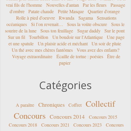
vrai fils de l'homme
Nouvelles d'antan
Par les fleurs
Passage
d'ombre
Patate chaude
Petite Masque
Quartier d'orange
Rolle à pied d'oeuvre
Rwanda
Sagama
Sensations
océaniques
Si l’on revenait…
Sous la voûte obscure
Sous le
sourire de la lune
Sous ton feuillage
Sugar daddy
Sur le pont
Sur un fil
Tourbillon
Un boudoir sur l'Atlantique
Une page
et une spatule
Un plaisir acide et méchant
Un soir de pluie
Un thé avec mes chères fantômes
Vous avez des enfants?
Voyage extraordinaire
Écaille de tortue : poésies
Être de
papier
Catégories
Collectif
Chroniques
A paraître
Coffret
Concours
Concours 2014
Concours 2015
Concours 2018
Concours 2021
Concours 2023
Concours