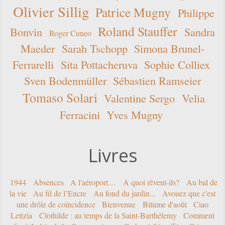
Olivier Sillig
Patrice Mugny
Philippe
Roland Stauffer
Bonvin
Sandra
Roger Cuneo
Maeder
Sarah Tschopp
Simona Brunel-
Ferrarelli
Sita Pottacheruva
Sophie Colliex
Sven Bodenmüller
Sébastien Ramseier
Tomaso Solari
Valentine Sergo
Velia
Ferracini
Yves Mugny
Livres
1944
Absences
A l'aéroport…
A quoi rêvent-ils?
Au bal de
la vie
Au fil de l’Encre
Au fond du jardin...
Avouez que c'est
une drôle de coïncidence
Bienvenue
Bitume d'août
Ciao
Letizia
Clothilde : au temps de la Saint-Barthélemy
Comment