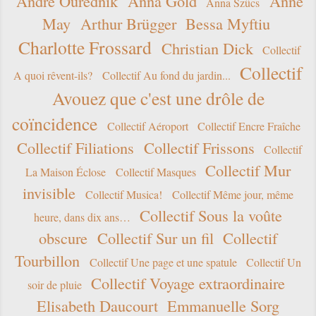
André Ourednik
Anna Gold
Anne
Anna Szücs
May
Arthur Brügger
Bessa Myftiu
Charlotte Frossard
Christian Dick
Collectif
Collectif
A quoi rêvent-ils?
Collectif Au fond du jardin...
Avouez que c'est une drôle de
coïncidence
Collectif Aéroport
Collectif Encre Fraîche
Collectif Filiations
Collectif Frissons
Collectif
Collectif Mur
La Maison Éclose
Collectif Masques
invisible
Collectif Musica!
Collectif Même jour, même
Collectif Sous la voûte
heure, dans dix ans…
obscure
Collectif Sur un fil
Collectif
Tourbillon
Collectif Une page et une spatule
Collectif Un
Collectif Voyage extraordinaire
soir de pluie
Elisabeth Daucourt
Emmanuelle Sorg