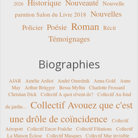
Historique
Nouveauté
Nouvelle
2026
Nouvelles
parution Salon du Livre 2018
Roman
Poésie
Policier
Récit
Témoignages
Biographies
AJAR
Amélie Ardiot
André Ourednik
Anna Gold
Anne
May
Arthur Brügger
Bessa Myftiu
Charlotte Frossard
Christian Dick
Collectif A quoi rêvent-ils?
Collectif Au fond
Collectif Avouez que c'est
du jardin...
une drôle de coïncidence
Collectif
Aéroport
Collectif Encre Fraîche
Collectif Filiations
Collectif
La Maison Éclose
Collectif Masques
Collectif Mur invisible