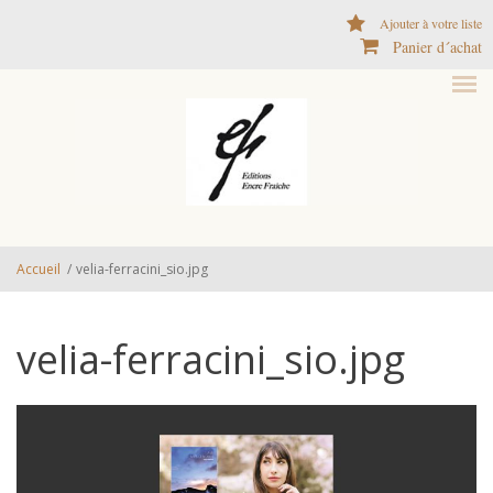
Aller au contenu principal
Ajouter à votre liste
Panier d´achat
Accueil
/
velia-ferracini_sio.jpg
velia-ferracini_sio.jpg