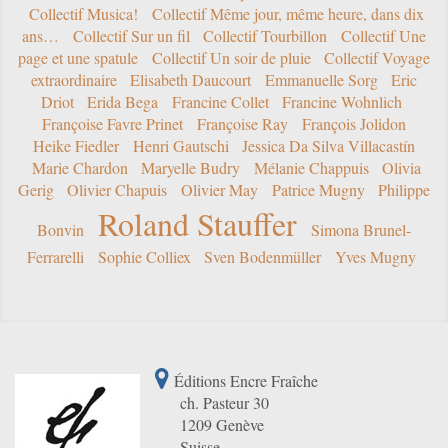
Collectif Musica!
Collectif Même jour, même heure, dans dix
ans…
Collectif Sur un fil
Collectif Tourbillon
Collectif Une
page et une spatule
Collectif Un soir de pluie
Collectif Voyage
extraordinaire
Elisabeth Daucourt
Emmanuelle Sorg
Eric
Driot
Erida Bega
Francine Collet
Francine Wohnlich
Françoise Favre Prinet
Françoise Ray
François Jolidon
Heike Fiedler
Henri Gautschi
Jessica Da Silva Villacastín
Marie Chardon
Maryelle Budry
Mélanie Chappuis
Olivia
Gerig
Olivier Chapuis
Olivier May
Patrice Mugny
Philippe
Roland Stauffer
Bonvin
Simona Brunel-
Ferrarelli
Sophie Colliex
Sven Bodenmüller
Yves Mugny
Éditions Encre Fraîche
ch. Pasteur 30
1209 Genève
Suisse