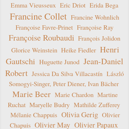
Emma Vieusseux
Eric Driot
Erida Bega
Francine Collet
Francine Wohnlich
Françoise Favre-Prinet
Françoise Ray
Françoise Roubaudi
François Jolidon
Henri
Glorice Weinstein
Heike Fiedler
Gautschi
Jean-Daniel
Huguette Junod
Robert
Jessica Da Silva Villacastín
László
Somogyi-Singer, Peter Diener, Ivan Bächer
Marie Beer
Marie Chardon
Martine
Ruchat
Maryelle Budry
Mathilde Zufferey
Olivia Gerig
Mélanie Chappuis
Olivier
Olivier May
Olivier Papaux
Chapuis