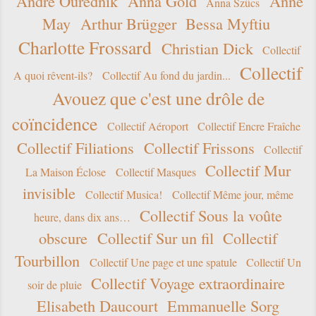
André Ourednik
Anna Gold
Anne
Anna Szücs
May
Arthur Brügger
Bessa Myftiu
Charlotte Frossard
Christian Dick
Collectif
Collectif
A quoi rêvent-ils?
Collectif Au fond du jardin...
Avouez que c'est une drôle de
coïncidence
Collectif Aéroport
Collectif Encre Fraîche
Collectif Filiations
Collectif Frissons
Collectif
Collectif Mur
La Maison Éclose
Collectif Masques
invisible
Collectif Musica!
Collectif Même jour, même
Collectif Sous la voûte
heure, dans dix ans…
obscure
Collectif Sur un fil
Collectif
Tourbillon
Collectif Une page et une spatule
Collectif Un
Collectif Voyage extraordinaire
soir de pluie
Elisabeth Daucourt
Emmanuelle Sorg