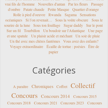
vrai fils de l'homme
Nouvelles d'antan
Par les fleurs
Passage
d'ombre
Patate chaude
Petite Masque
Quartier d'orange
Rolle à pied d'oeuvre
Rwanda
Sagama
Sensations
océaniques
Si l’on revenait…
Sous la voûte obscure
Sous le
sourire de la lune
Sous ton feuillage
Sugar daddy
Sur le pont
Sur un fil
Tourbillon
Un boudoir sur l'Atlantique
Une page
et une spatule
Un plaisir acide et méchant
Un soir de pluie
Un thé avec mes chères fantômes
Vous avez des enfants?
Voyage extraordinaire
Écaille de tortue : poésies
Être de
papier
Catégories
Collectif
Chroniques
A paraître
Coffret
Concours
Concours 2014
Concours 2015
Concours 2018
Concours 2021
Concours 2023
Concours