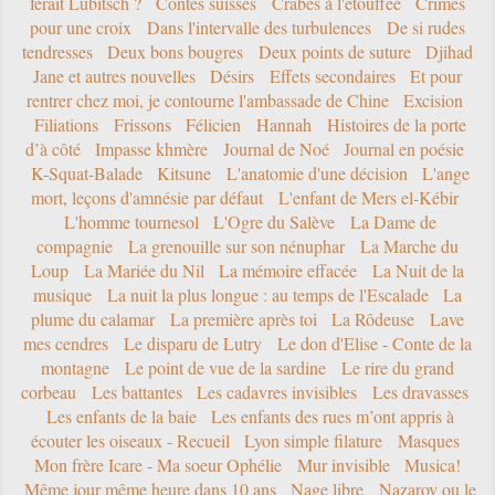
ferait Lubitsch ?
Contes suisses
Crabes à l'étouffée
Crimes
pour une croix
Dans l'intervalle des turbulences
De si rudes
tendresses
Deux bons bougres
Deux points de suture
Djihad
Jane et autres nouvelles
Désirs
Effets secondaires
Et pour
rentrer chez moi, je contourne l'ambassade de Chine
Excision
Filiations
Frissons
Félicien
Hannah
Histoires de la porte
d’à côté
Impasse khmère
Journal de Noé
Journal en poésie
K-Squat-Balade
Kitsune
L'anatomie d'une décision
L'ange
mort, leçons d'amnésie par défaut
L'enfant de Mers el-Kébir
L'homme tournesol
L'Ogre du Salève
La Dame de
compagnie
La grenouille sur son nénuphar
La Marche du
Loup
La Mariée du Nil
La mémoire effacée
La Nuit de la
musique
La nuit la plus longue : au temps de l'Escalade
La
plume du calamar
La première après toi
La Rôdeuse
Lave
mes cendres
Le disparu de Lutry
Le don d'Elise - Conte de la
montagne
Le point de vue de la sardine
Le rire du grand
corbeau
Les battantes
Les cadavres invisibles
Les dravasses
Les enfants de la baie
Les enfants des rues m’ont appris à
écouter les oiseaux - Recueil
Lyon simple filature
Masques
Mon frère Icare - Ma soeur Ophélie
Mur invisible
Musica!
Même jour même heure dans 10 ans
Nage libre
Nazarov ou le