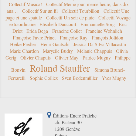
Collectif Musica!
Collectif Même jour, même heure, dans dix
ans…
Collectif Sur un fil
Collectif Tourbillon
Collectif Une
page et une spatule
Collectif Un soir de pluie
Collectif Voyage
extraordinaire
Elisabeth Daucourt
Emmanuelle Sorg
Eric
Driot
Erida Bega
Francine Collet
Francine Wohnlich
Françoise Favre Prinet
Françoise Ray
François Jolidon
Heike Fiedler
Henri Gautschi
Jessica Da Silva Villacastín
Marie Chardon
Maryelle Budry
Mélanie Chappuis
Olivia
Gerig
Olivier Chapuis
Olivier May
Patrice Mugny
Philippe
Roland Stauffer
Bonvin
Simona Brunel-
Ferrarelli
Sophie Colliex
Sven Bodenmüller
Yves Mugny
Éditions Encre Fraîche
ch. Pasteur 30
1209 Genève
Suisse