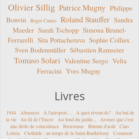
Olivier Sillig
Patrice Mugny
Philippe
Roland Stauffer
Bonvin
Sandra
Roger Cuneo
Maeder
Sarah Tschopp
Simona Brunel-
Ferrarelli
Sita Pottacheruva
Sophie Colliex
Sven Bodenmüller
Sébastien Ramseier
Tomaso Solari
Valentine Sergo
Velia
Ferracini
Yves Mugny
Livres
1944
Absences
A l'aéroport…
A quoi rêvent-ils?
Au bal de
la vie
Au fil de l’Encre
Au fond du jardin...
Avouez que c'est
une drôle de coïncidence
Bienvenue
Bitume d'août
Ciao
Letizia
Clothilde : au temps de la Saint-Barthélemy
Comment