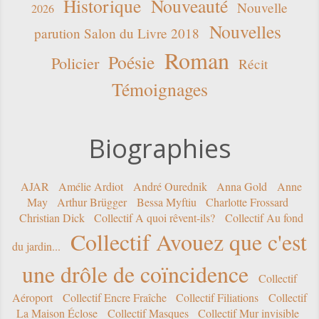
Historique
Nouveauté
Nouvelle
2026
Nouvelles
parution Salon du Livre 2018
Roman
Poésie
Policier
Récit
Témoignages
Biographies
AJAR
Amélie Ardiot
André Ourednik
Anna Gold
Anne
May
Arthur Brügger
Bessa Myftiu
Charlotte Frossard
Christian Dick
Collectif A quoi rêvent-ils?
Collectif Au fond
Collectif Avouez que c'est
du jardin...
une drôle de coïncidence
Collectif
Aéroport
Collectif Encre Fraîche
Collectif Filiations
Collectif
La Maison Éclose
Collectif Masques
Collectif Mur invisible