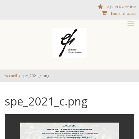
Aller au contenu principal
Ajouter à votre liste
Panier d´achat
Accueil
/
spe_2021_c.png
spe_2021_c.png