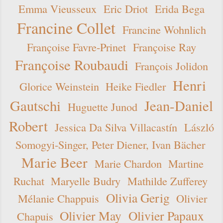
Emma Vieusseux
Eric Driot
Erida Bega
Francine Collet
Francine Wohnlich
Françoise Favre-Prinet
Françoise Ray
Françoise Roubaudi
François Jolidon
Henri
Glorice Weinstein
Heike Fiedler
Gautschi
Jean-Daniel
Huguette Junod
Robert
Jessica Da Silva Villacastín
László
Somogyi-Singer, Peter Diener, Ivan Bächer
Marie Beer
Marie Chardon
Martine
Ruchat
Maryelle Budry
Mathilde Zufferey
Olivia Gerig
Mélanie Chappuis
Olivier
Olivier May
Olivier Papaux
Chapuis