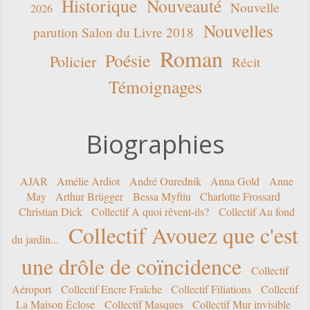
Historique
Nouveauté
Nouvelle
2026
Nouvelles
parution Salon du Livre 2018
Roman
Poésie
Policier
Récit
Témoignages
Biographies
AJAR
Amélie Ardiot
André Ourednik
Anna Gold
Anne
May
Arthur Brügger
Bessa Myftiu
Charlotte Frossard
Christian Dick
Collectif A quoi rêvent-ils?
Collectif Au fond
Collectif Avouez que c'est
du jardin...
une drôle de coïncidence
Collectif
Aéroport
Collectif Encre Fraîche
Collectif Filiations
Collectif
La Maison Éclose
Collectif Masques
Collectif Mur invisible