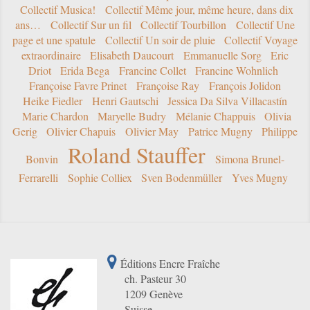
Collectif Musica!
Collectif Même jour, même heure, dans dix
ans…
Collectif Sur un fil
Collectif Tourbillon
Collectif Une
page et une spatule
Collectif Un soir de pluie
Collectif Voyage
extraordinaire
Elisabeth Daucourt
Emmanuelle Sorg
Eric
Driot
Erida Bega
Francine Collet
Francine Wohnlich
Françoise Favre Prinet
Françoise Ray
François Jolidon
Heike Fiedler
Henri Gautschi
Jessica Da Silva Villacastín
Marie Chardon
Maryelle Budry
Mélanie Chappuis
Olivia
Gerig
Olivier Chapuis
Olivier May
Patrice Mugny
Philippe
Roland Stauffer
Bonvin
Simona Brunel-
Ferrarelli
Sophie Colliex
Sven Bodenmüller
Yves Mugny
Éditions Encre Fraîche
ch. Pasteur 30
1209 Genève
Suisse