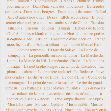
ferait Lubitsch ?
Contes suisses
Crabes à l'étouffée
Crimes
pour une croix
Dans l'intervalle des turbulences
De si rudes
tendresses
Deux bons bougres
Deux points de suture
Djihad
Jane et autres nouvelles
Désirs
Effets secondaires
Et pour
rentrer chez moi, je contourne l'ambassade de Chine
Excision
Filiations
Frissons
Félicien
Hannah
Histoires de la porte
d’à côté
Impasse khmère
Journal de Noé
Journal en poésie
K-Squat-Balade
Kitsune
L'anatomie d'une décision
L'ange
mort, leçons d'amnésie par défaut
L'enfant de Mers el-Kébir
L'homme tournesol
L'Ogre du Salève
La Dame de
compagnie
La grenouille sur son nénuphar
La Marche du
Loup
La Mariée du Nil
La mémoire effacée
La Nuit de la
musique
La nuit la plus longue : au temps de l'Escalade
La
plume du calamar
La première après toi
La Rôdeuse
Lave
mes cendres
Le disparu de Lutry
Le don d'Elise - Conte de la
montagne
Le point de vue de la sardine
Le rire du grand
corbeau
Les battantes
Les cadavres invisibles
Les dravasses
Les enfants de la baie
Les enfants des rues m’ont appris à
écouter les oiseaux - Recueil
Lyon simple filature
Masques
Mon frère Icare - Ma soeur Ophélie
Mur invisible
Musica!
Même jour même heure dans 10 ans
Nage libre
Nazarov ou le