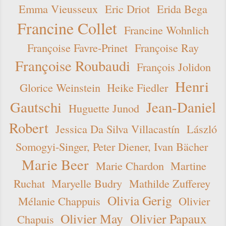
Emma Vieusseux
Eric Driot
Erida Bega
Francine Collet
Francine Wohnlich
Françoise Favre-Prinet
Françoise Ray
Françoise Roubaudi
François Jolidon
Henri
Glorice Weinstein
Heike Fiedler
Gautschi
Jean-Daniel
Huguette Junod
Robert
Jessica Da Silva Villacastín
László
Somogyi-Singer, Peter Diener, Ivan Bächer
Marie Beer
Marie Chardon
Martine
Ruchat
Maryelle Budry
Mathilde Zufferey
Olivia Gerig
Mélanie Chappuis
Olivier
Olivier May
Olivier Papaux
Chapuis