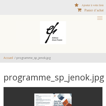
Aller au contenu principal
Ajouter à votre liste
Panier d´achat
Accueil
/
programme_sp_jenok.jpg
programme_sp_jenok.jpg