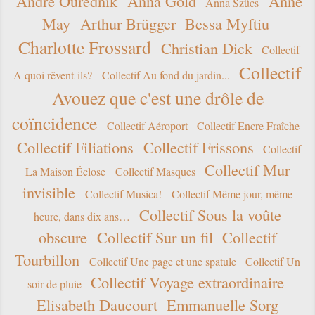
André Ourednik
Anna Gold
Anne
Anna Szücs
May
Arthur Brügger
Bessa Myftiu
Charlotte Frossard
Christian Dick
Collectif
Collectif
A quoi rêvent-ils?
Collectif Au fond du jardin...
Avouez que c'est une drôle de
coïncidence
Collectif Aéroport
Collectif Encre Fraîche
Collectif Filiations
Collectif Frissons
Collectif
Collectif Mur
La Maison Éclose
Collectif Masques
invisible
Collectif Musica!
Collectif Même jour, même
Collectif Sous la voûte
heure, dans dix ans…
obscure
Collectif Sur un fil
Collectif
Tourbillon
Collectif Une page et une spatule
Collectif Un
Collectif Voyage extraordinaire
soir de pluie
Elisabeth Daucourt
Emmanuelle Sorg