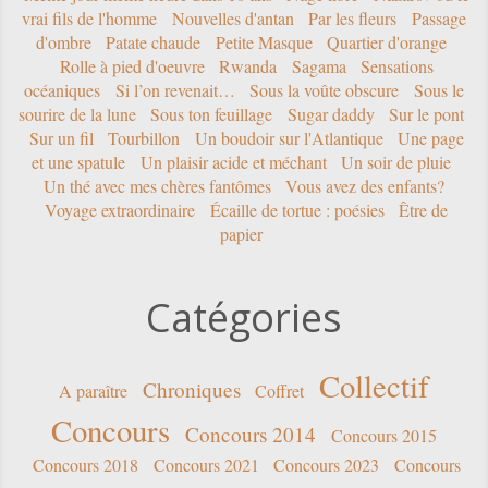
vrai fils de l'homme
Nouvelles d'antan
Par les fleurs
Passage
d'ombre
Patate chaude
Petite Masque
Quartier d'orange
Rolle à pied d'oeuvre
Rwanda
Sagama
Sensations
océaniques
Si l’on revenait…
Sous la voûte obscure
Sous le
sourire de la lune
Sous ton feuillage
Sugar daddy
Sur le pont
Sur un fil
Tourbillon
Un boudoir sur l'Atlantique
Une page
et une spatule
Un plaisir acide et méchant
Un soir de pluie
Un thé avec mes chères fantômes
Vous avez des enfants?
Voyage extraordinaire
Écaille de tortue : poésies
Être de
papier
Catégories
Collectif
Chroniques
A paraître
Coffret
Concours
Concours 2014
Concours 2015
Concours 2018
Concours 2021
Concours 2023
Concours