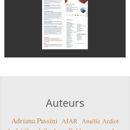
Auteurs
Adriana Passini
AJAR
Amélie Ardiot