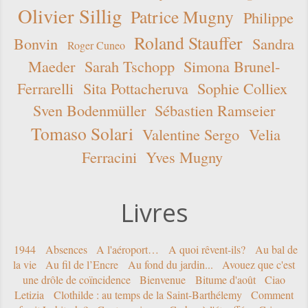
Olivier Sillig
Patrice Mugny
Philippe
Roland Stauffer
Bonvin
Sandra
Roger Cuneo
Maeder
Sarah Tschopp
Simona Brunel-
Ferrarelli
Sita Pottacheruva
Sophie Colliex
Sven Bodenmüller
Sébastien Ramseier
Tomaso Solari
Valentine Sergo
Velia
Ferracini
Yves Mugny
Livres
1944
Absences
A l'aéroport…
A quoi rêvent-ils?
Au bal de
la vie
Au fil de l’Encre
Au fond du jardin...
Avouez que c'est
une drôle de coïncidence
Bienvenue
Bitume d'août
Ciao
Letizia
Clothilde : au temps de la Saint-Barthélemy
Comment