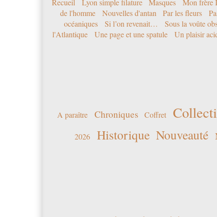
Recueil
Lyon simple filature
Masques
Mon frère 
de l'homme
Nouvelles d'antan
Par les fleurs
Pa
océaniques
Si l’on revenait…
Sous la voûte ob
l'Atlantique
Une page et une spatule
Un plaisir ac
Collecti
Chroniques
A paraître
Coffret
Historique
Nouveauté
2026