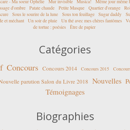
Icare - Ma soeur Ophélie
Mur invisible
Musica!
Même jour même h
ssage d'ombre
Patate chaude
Petite Masque
Quartier d'orange
Rol
scure
Sous le sourire de la lune
Sous ton feuillage
Sugar daddy
Su
ide et méchant
Un soir de pluie
Un thé avec mes chères fantômes
Vo
de tortue : poésies
Être de papier
Catégories
f
Concours
Concours 2014
Concours 2015
Concour
Nouvelles
P
Nouvelle parution Salon du Livre 2018
Témoignages
Biographies