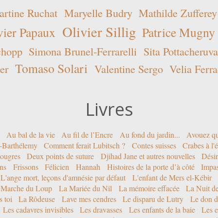
rtine Ruchat
Maryelle Budry
Mathilde Zufferey
Olivier Sillig
vier Papaux
Patrice Mugny
chopp
Simona Brunel-Ferrarelli
Sita Pottacheruva
Tomaso Solari
er
Valentine Sergo
Velia Ferra
Livres
Au bal de la vie
Au fil de l’Encre
Au fond du jardin...
Avouez qu
nt-Barthélemy
Comment ferait Lubitsch ?
Contes suisses
Crabes à l'
ougres
Deux points de suture
Djihad Jane et autres nouvelles
Désir
ons
Frissons
Félicien
Hannah
Histoires de la porte d’à côté
Impa
L'ange mort, leçons d'amnésie par défaut
L'enfant de Mers el-Kébir
 Marche du Loup
La Mariée du Nil
La mémoire effacée
La Nuit d
 toi
La Rôdeuse
Lave mes cendres
Le disparu de Lutry
Le don d
Les cadavres invisibles
Les dravasses
Les enfants de la baie
Les e