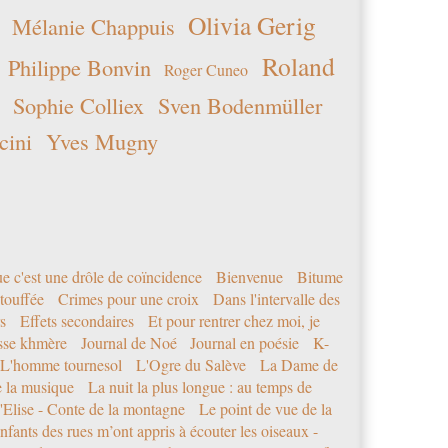
Olivia Gerig
Mélanie Chappuis
Roland
Philippe Bonvin
Roger Cuneo
Sophie Colliex
Sven Bodenmüller
cini
Yves Mugny
e c'est une drôle de coïncidence
Bienvenue
Bitume
étouffée
Crimes pour une croix
Dans l'intervalle des
s
Effets secondaires
Et pour rentrer chez moi, je
sse khmère
Journal de Noé
Journal en poésie
K-
L'homme tournesol
L'Ogre du Salève
La Dame de
e la musique
La nuit la plus longue : au temps de
'Elise - Conte de la montagne
Le point de vue de la
nfants des rues m’ont appris à écouter les oiseaux -