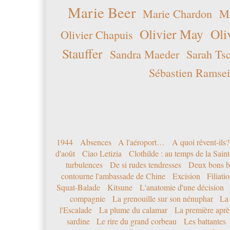
Marie Beer
Marie Chardon
Ma
Olivier May
Oli
Olivier Chapuis
Stauffer
Sandra Maeder
Sarah Ts
Sébastien Ramsei
1944
Absences
A l'aéroport…
A quoi rêvent-ils?
d'août
Ciao Letizia
Clothilde : au temps de la Sai
turbulences
De si rudes tendresses
Deux bons b
contourne l'ambassade de Chine
Excision
Filiati
Squat-Balade
Kitsune
L'anatomie d'une décision
compagnie
La grenouille sur son nénuphar
La
l'Escalade
La plume du calamar
La première après
sardine
Le rire du grand corbeau
Les battantes