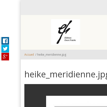
Aller au contenu principal
Accueil
/
heike_meridienne.jpg
heike_meridienne.jp