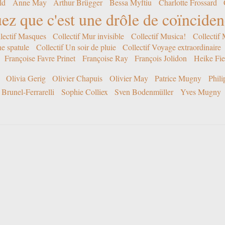
ld
Anne May
Arthur Brügger
Bessa Myftiu
Charlotte Frossard
ez que c'est une drôle de coïncide
lectif Masques
Collectif Mur invisible
Collectif Musica!
Collectif
ne spatule
Collectif Un soir de pluie
Collectif Voyage extraordinaire
Françoise Favre Prinet
Françoise Ray
François Jolidon
Heike Fie
Olivia Gerig
Olivier Chapuis
Olivier May
Patrice Mugny
Phil
Brunel-Ferrarelli
Sophie Colliex
Sven Bodenmüller
Yves Mugny