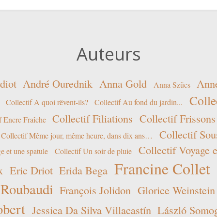
Auteurs
diot
André Ourednik
Anna Gold
Ann
Anna Szücs
Colle
Collectif A quoi rêvent-ils?
Collectif Au fond du jardin...
Collectif Filiations
Collectif Frissons
f Encre Fraîche
Collectif Sou
Collectif Même jour, même heure, dans dix ans…
Collectif Voyage e
e et une spatule
Collectif Un soir de pluie
Francine Collet
x
Eric Driot
Erida Bega
 Roubaudi
François Jolidon
Glorice Weinstein
obert
Jessica Da Silva Villacastín
László Somogy