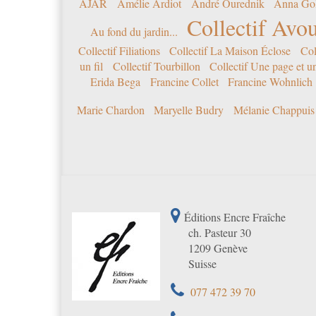
AJAR
Amélie Ardiot
André Ourednik
Anna Go
Collectif Avou
Au fond du jardin...
Collectif Filiations
Collectif La Maison Éclose
Col
un fil
Collectif Tourbillon
Collectif Une page et u
Erida Bega
Francine Collet
Francine Wohnlich
Marie Chardon
Maryelle Budry
Mélanie Chappuis
Éditions Encre Fraîche
ch. Pasteur 30
1209 Genève
Suisse
077 472 39 70