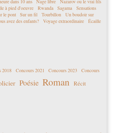
eure dans 10 ans
Nage libre
Nazarov ou le vrai fils
le à pied d'oeuvre
Rwanda
Sagama
Sensations
r le pont
Sur un fil
Tourbillon
Un boudoir sur
us avez des enfants?
Voyage extraordinaire
Écaille
s 2018
Concours 2021
Concours 2023
Concours
Roman
Poésie
olicier
Récit