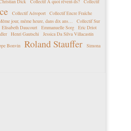
Christian Dick
Collectif A quoi rêvent-ils?
Collectif
nce
Collectif Aéroport
Collectif Encre Fraîche
 Même jour, même heure, dans dix ans…
Collectif Sur
Elisabeth Daucourt
Emmanuelle Sorg
Eric Driot
dler
Henri Gautschi
Jessica Da Silva Villacastín
Roland Stauffer
ippe Bonvin
Simona