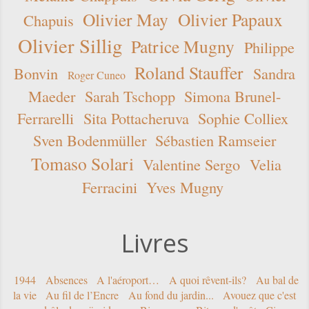
Olivier May
Olivier Papaux
Chapuis
Olivier Sillig
Patrice Mugny
Philippe
Roland Stauffer
Bonvin
Sandra
Roger Cuneo
Maeder
Sarah Tschopp
Simona Brunel-
Ferrarelli
Sita Pottacheruva
Sophie Colliex
Sven Bodenmüller
Sébastien Ramseier
Tomaso Solari
Valentine Sergo
Velia
Ferracini
Yves Mugny
Livres
1944
Absences
A l'aéroport…
A quoi rêvent-ils?
Au bal de
la vie
Au fil de l’Encre
Au fond du jardin...
Avouez que c'est