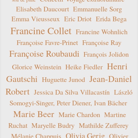
Elisabeth Daucourt
Emmanuelle Sorg
Emma Vieusseux
Eric Driot
Erida Bega
Francine Collet
Francine Wohnlich
Françoise Favre-Prinet
Françoise Ray
Françoise Roubaudi
François Jolidon
Henri
Glorice Weinstein
Heike Fiedler
Gautschi
Jean-Daniel
Huguette Junod
Robert
Jessica Da Silva Villacastín
László
Somogyi-Singer, Peter Diener, Ivan Bächer
Marie Beer
Marie Chardon
Martine
Ruchat
Maryelle Budry
Mathilde Zufferey
Olivia Gerig
Mélanie Chappuis
Olivier