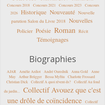
Concours 2018
Concours 2021
Concours 2023
Concours
Historique
Nouveauté
Nouvelle
2026
Nouvelles
parution Salon du Livre 2018
Roman
Poésie
Policier
Récit
Témoignages
Biographies
AJAR
Amélie Ardiot
André Ourednik
Anna Gold
Anne
May
Arthur Brügger
Bessa Myftiu
Charlotte Frossard
Christian Dick
Collectif A quoi rêvent-ils?
Collectif Au fond
Collectif Avouez que c'est
du jardin...
une drôle de coïncidence
Collectif