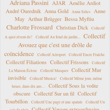
Adriana Passini
AJAR
Amélie Ardiot
André Ourednik
Anna Gold
Anne
Anna Szücs
May
Arthur Brügger
Bessa Myftiu
Charlotte Frossard
Christian Dick
Collectif
Collectif
A quoi rêvent-ils?
Collectif Au fond du jardin...
Avouez que c'est une drôle de
coïncidence
Collectif Aéroport
Collectif Encre Fraîche
Collectif Filiations
Collectif Frissons
Collectif
Collectif Mur
La Maison Éclose
Collectif Masques
invisible
Collectif Musica!
Collectif Même jour, même
Collectif Sous la voûte
heure, dans dix ans…
obscure
Collectif Sur un fil
Collectif
Tourbillon
Collectif Une page et une spatule
Collectif Un
Collectif Voyage extraordinaire
soir de pluie