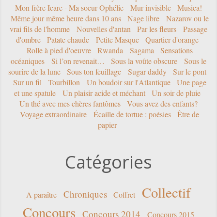
Mon frère Icare - Ma soeur Ophélie
Mur invisible
Musica!
Même jour même heure dans 10 ans
Nage libre
Nazarov ou le
vrai fils de l'homme
Nouvelles d'antan
Par les fleurs
Passage
d'ombre
Patate chaude
Petite Masque
Quartier d'orange
Rolle à pied d'oeuvre
Rwanda
Sagama
Sensations
océaniques
Si l’on revenait…
Sous la voûte obscure
Sous le
sourire de la lune
Sous ton feuillage
Sugar daddy
Sur le pont
Sur un fil
Tourbillon
Un boudoir sur l'Atlantique
Une page
et une spatule
Un plaisir acide et méchant
Un soir de pluie
Un thé avec mes chères fantômes
Vous avez des enfants?
Voyage extraordinaire
Écaille de tortue : poésies
Être de
papier
Catégories
Collectif
Chroniques
A paraître
Coffret
Concours
Concours 2014
Concours 2015