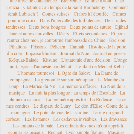
une drôle de coïncidence
Bienvenue
Bitume d'août
Ciao
Letizia
Clothilde : au temps de la Saint-Barthélemy
Comment
ferait Lubitsch ?
Contes suisses
Crabes à l'étouffée
Crimes
pour une croix
Dans l'intervalle des turbulences
De si rudes
tendresses
Deux bons bougres
Deux points de suture
Djihad
Jane et autres nouvelles
Désirs
Effets secondaires
Et pour
rentrer chez moi, je contourne l'ambassade de Chine
Excision
Filiations
Frissons
Félicien
Hannah
Histoires de la porte
d’à côté
Impasse khmère
Journal de Noé
Journal en poésie
K-Squat-Balade
Kitsune
L'anatomie d'une décision
L'ange
mort, leçons d'amnésie par défaut
L'enfant de Mers el-Kébir
L'homme tournesol
L'Ogre du Salève
La Dame de
compagnie
La grenouille sur son nénuphar
La Marche du
Loup
La Mariée du Nil
La mémoire effacée
La Nuit de la
musique
La nuit la plus longue : au temps de l'Escalade
La
plume du calamar
La première après toi
La Rôdeuse
Lave
mes cendres
Le disparu de Lutry
Le don d'Elise - Conte de la
montagne
Le point de vue de la sardine
Le rire du grand
corbeau
Les battantes
Les cadavres invisibles
Les dravasses
Les enfants de la baie
Les enfants des rues m’ont appris à
écouter les oiseaux - Recueil
Lyon simple filature
Masques