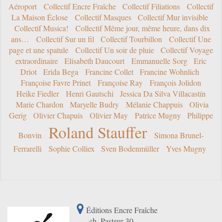
Aéroport
Collectif Encre Fraîche
Collectif Filiations
Collectif
La Maison Éclose
Collectif Masques
Collectif Mur invisible
Collectif Musica!
Collectif Même jour, même heure, dans dix
ans…
Collectif Sur un fil
Collectif Tourbillon
Collectif Une
page et une spatule
Collectif Un soir de pluie
Collectif Voyage
extraordinaire
Elisabeth Daucourt
Emmanuelle Sorg
Eric
Driot
Erida Bega
Francine Collet
Francine Wohnlich
Françoise Favre Prinet
Françoise Ray
François Jolidon
Heike Fiedler
Henri Gautschi
Jessica Da Silva Villacastín
Marie Chardon
Maryelle Budry
Mélanie Chappuis
Olivia
Gerig
Olivier Chapuis
Olivier May
Patrice Mugny
Philippe
Roland Stauffer
Bonvin
Simona Brunel-
Ferrarelli
Sophie Colliex
Sven Bodenmüller
Yves Mugny
Éditions Encre Fraîche
ch. Pasteur 30