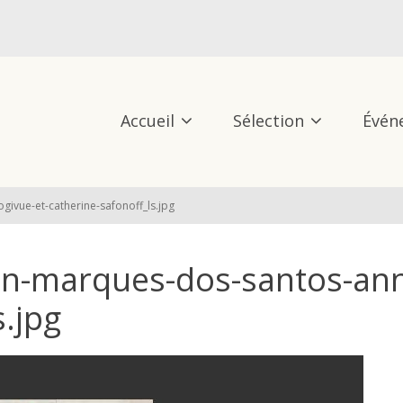
Accueil
Sélection
Évén
ivue-et-catherine-safonoff_ls.jpg
an-marques-dos-santos-ann
s.jpg