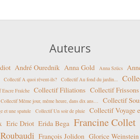
Auteurs
diot
André Ourednik
Anna Gold
Ann
Anna Szücs
Colle
Collectif A quoi rêvent-ils?
Collectif Au fond du jardin...
Collectif Filiations
Collectif Frissons
f Encre Fraîche
Collectif Sou
Collectif Même jour, même heure, dans dix ans…
Collectif Voyage e
e et une spatule
Collectif Un soir de pluie
Francine Collet
x
Eric Driot
Erida Bega
 Roubaudi
François Jolidon
Glorice Weinstein