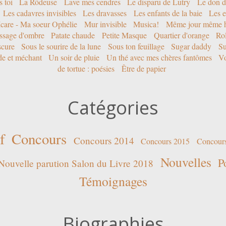
 toi
La Rôdeuse
Lave mes cendres
Le disparu de Lutry
Le don d
Les cadavres invisibles
Les dravasses
Les enfants de la baie
Les e
Icare - Ma soeur Ophélie
Mur invisible
Musica!
Même jour même h
ssage d'ombre
Patate chaude
Petite Masque
Quartier d'orange
Rol
scure
Sous le sourire de la lune
Sous ton feuillage
Sugar daddy
Su
ide et méchant
Un soir de pluie
Un thé avec mes chères fantômes
Vo
de tortue : poésies
Être de papier
Catégories
f
Concours
Concours 2014
Concours 2015
Concour
Nouvelles
P
Nouvelle parution Salon du Livre 2018
Témoignages
Biographies