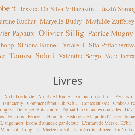
obert
Jessica Da Silva Villacastín
László Somogy
rtine Ruchat
Maryelle Budry
Mathilde Zufferey
Olivier Sillig
vier Papaux
Patrice Mugny
chopp
Simona Brunel-Ferrarelli
Sita Pottacheruva
Tomaso Solari
er
Valentine Sergo
Velia Ferra
Livres
Au bal de la vie
Au fil de l’Encre
Au fond du jardin...
Avouez qu
nt-Barthélemy
Comment ferait Lubitsch ?
Contes suisses
Crabes à l'
ougres
Deux points de suture
Djihad Jane et autres nouvelles
Désir
ons
Frissons
Félicien
Hannah
Histoires de la porte d’à côté
Impa
L'ange mort, leçons d'amnésie par défaut
L'enfant de Mers el-Kébir
 Marche du Loup
La Mariée du Nil
La mémoire effacée
La Nuit d