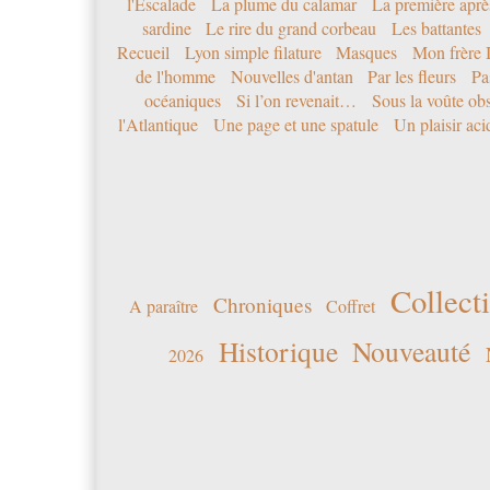
l'Escalade
La plume du calamar
La première après
sardine
Le rire du grand corbeau
Les battantes
Recueil
Lyon simple filature
Masques
Mon frère 
de l'homme
Nouvelles d'antan
Par les fleurs
Pa
océaniques
Si l’on revenait…
Sous la voûte ob
l'Atlantique
Une page et une spatule
Un plaisir ac
Collecti
Chroniques
A paraître
Coffret
Historique
Nouveauté
2026