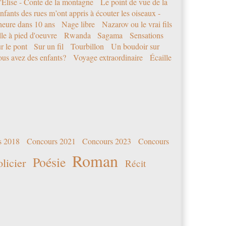
'Elise - Conte de la montagne
Le point de vue de la
nfants des rues m’ont appris à écouter les oiseaux -
eure dans 10 ans
Nage libre
Nazarov ou le vrai fils
le à pied d'oeuvre
Rwanda
Sagama
Sensations
r le pont
Sur un fil
Tourbillon
Un boudoir sur
us avez des enfants?
Voyage extraordinaire
Écaille
s 2018
Concours 2021
Concours 2023
Concours
Roman
Poésie
olicier
Récit