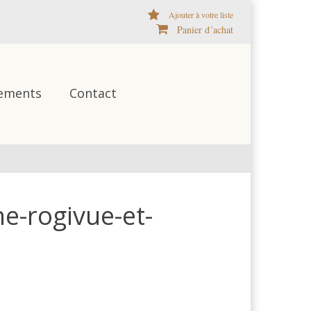
Ajouter à votre liste
Panier d´achat
ements
Contact
e-rogivue-et-