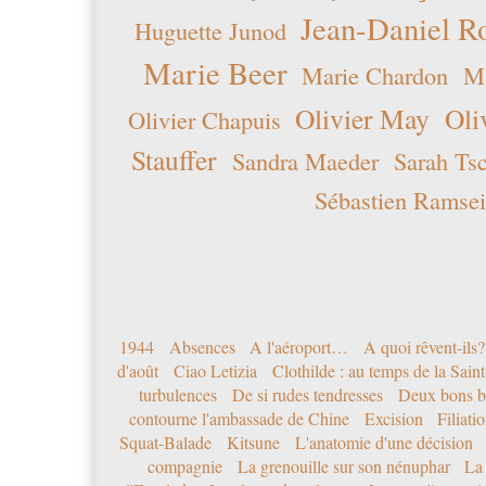
Jean-Daniel R
Huguette Junod
Marie Beer
Marie Chardon
Ma
Olivier May
Oli
Olivier Chapuis
Stauffer
Sandra Maeder
Sarah Ts
Sébastien Ramsei
1944
Absences
A l'aéroport…
A quoi rêvent-ils?
d'août
Ciao Letizia
Clothilde : au temps de la Sai
turbulences
De si rudes tendresses
Deux bons b
contourne l'ambassade de Chine
Excision
Filiati
Squat-Balade
Kitsune
L'anatomie d'une décision
compagnie
La grenouille sur son nénuphar
La