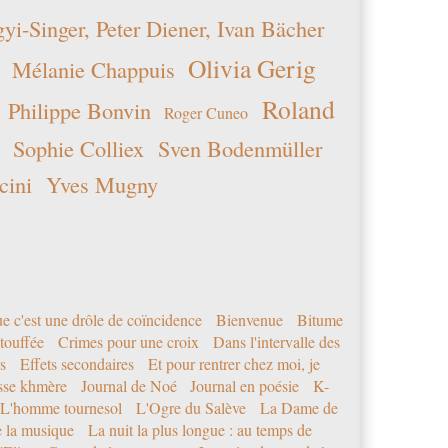
i-Singer, Peter Diener, Ivan Bächer
Olivia Gerig
Mélanie Chappuis
Roland
Philippe Bonvin
Roger Cuneo
Sophie Colliex
Sven Bodenmüller
cini
Yves Mugny
e c'est une drôle de coïncidence
Bienvenue
Bitume
étouffée
Crimes pour une croix
Dans l'intervalle des
s
Effets secondaires
Et pour rentrer chez moi, je
sse khmère
Journal de Noé
Journal en poésie
K-
L'homme tournesol
L'Ogre du Salève
La Dame de
e la musique
La nuit la plus longue : au temps de