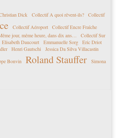
Christian Dick
Collectif A quoi rêvent-ils?
Collectif
nce
Collectif Aéroport
Collectif Encre Fraîche
 Même jour, même heure, dans dix ans…
Collectif Sur
Elisabeth Daucourt
Emmanuelle Sorg
Eric Driot
dler
Henri Gautschi
Jessica Da Silva Villacastín
Roland Stauffer
ippe Bonvin
Simona