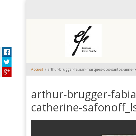
Aller au contenu principal
Accueil
/
arthur-brugger-fabian-marques-dos-santos-anne-rog
arthur-brugger-fabi
catherine-safonoff_l