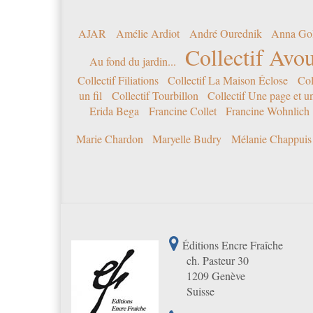
AJAR
Amélie Ardiot
André Ourednik
Anna Go
Collectif Avou
Au fond du jardin...
Collectif Filiations
Collectif La Maison Éclose
Col
un fil
Collectif Tourbillon
Collectif Une page et u
Erida Bega
Francine Collet
Francine Wohnlich
Marie Chardon
Maryelle Budry
Mélanie Chappuis
Éditions Encre Fraîche
ch. Pasteur 30
1209 Genève
Suisse