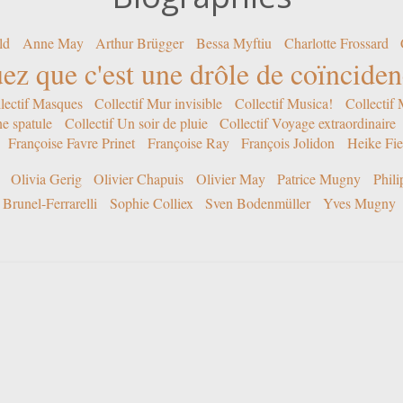
ld
Anne May
Arthur Brügger
Bessa Myftiu
Charlotte Frossard
ez que c'est une drôle de coïncide
lectif Masques
Collectif Mur invisible
Collectif Musica!
Collectif
ne spatule
Collectif Un soir de pluie
Collectif Voyage extraordinaire
Françoise Favre Prinet
Françoise Ray
François Jolidon
Heike Fie
Olivia Gerig
Olivier Chapuis
Olivier May
Patrice Mugny
Phil
Brunel-Ferrarelli
Sophie Colliex
Sven Bodenmüller
Yves Mugny