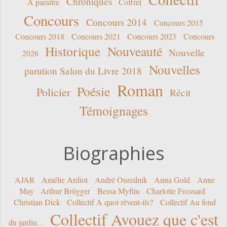
Chroniques
A paraître
Coffret
Concours
Concours 2014
Concours 2015
Concours 2018
Concours 2021
Concours 2023
Concours
Historique
Nouveauté
Nouvelle
2026
Nouvelles
parution Salon du Livre 2018
Roman
Poésie
Policier
Récit
Témoignages
Biographies
AJAR
Amélie Ardiot
André Ourednik
Anna Gold
Anne
May
Arthur Brügger
Bessa Myftiu
Charlotte Frossard
Christian Dick
Collectif A quoi rêvent-ils?
Collectif Au fond
Collectif Avouez que c'est
du jardin...