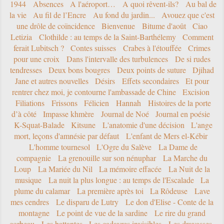
1944
Absences
A l'aéroport…
A quoi rêvent-ils?
Au bal de
la vie
Au fil de l’Encre
Au fond du jardin...
Avouez que c'est
une drôle de coïncidence
Bienvenue
Bitume d'août
Ciao
Letizia
Clothilde : au temps de la Saint-Barthélemy
Comment
ferait Lubitsch ?
Contes suisses
Crabes à l'étouffée
Crimes
pour une croix
Dans l'intervalle des turbulences
De si rudes
tendresses
Deux bons bougres
Deux points de suture
Djihad
Jane et autres nouvelles
Désirs
Effets secondaires
Et pour
rentrer chez moi, je contourne l'ambassade de Chine
Excision
Filiations
Frissons
Félicien
Hannah
Histoires de la porte
d’à côté
Impasse khmère
Journal de Noé
Journal en poésie
K-Squat-Balade
Kitsune
L'anatomie d'une décision
L'ange
mort, leçons d'amnésie par défaut
L'enfant de Mers el-Kébir
L'homme tournesol
L'Ogre du Salève
La Dame de
compagnie
La grenouille sur son nénuphar
La Marche du
Loup
La Mariée du Nil
La mémoire effacée
La Nuit de la
musique
La nuit la plus longue : au temps de l'Escalade
La
plume du calamar
La première après toi
La Rôdeuse
Lave
mes cendres
Le disparu de Lutry
Le don d'Elise - Conte de la
montagne
Le point de vue de la sardine
Le rire du grand
corbeau
Les battantes
Les cadavres invisibles
Les dravasses