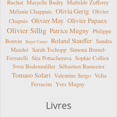
Ruchat
Maryelle Budry
Mathilde Zufferey
Olivia Gerig
Mélanie Chappuis
Olivier
Olivier May
Olivier Papaux
Chapuis
Olivier Sillig
Patrice Mugny
Philippe
Roland Stauffer
Bonvin
Sandra
Roger Cuneo
Maeder
Sarah Tschopp
Simona Brunel-
Ferrarelli
Sita Pottacheruva
Sophie Colliex
Sven Bodenmüller
Sébastien Ramseier
Tomaso Solari
Valentine Sergo
Velia
Ferracini
Yves Mugny
Livres