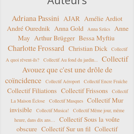
Auteurs
Adriana Passini
AJAR
Amélie Ardiot
André Ourednik
Anna Gold
Anne
Anna Szücs
May
Arthur Brügger
Bessa Myftiu
Charlotte Frossard
Christian Dick
Collectif
Collectif
A quoi rêvent-ils?
Collectif Au fond du jardin...
Avouez que c'est une drôle de
coïncidence
Collectif Aéroport
Collectif Encre Fraîche
Collectif Filiations
Collectif Frissons
Collectif
Collectif Mur
La Maison Éclose
Collectif Masques
invisible
Collectif Musica!
Collectif Même jour, même
Collectif Sous la voûte
heure, dans dix ans…
obscure
Collectif Sur un fil
Collectif