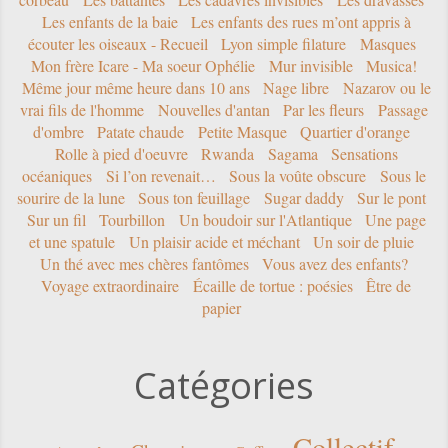
Les enfants de la baie
Les enfants des rues m’ont appris à
écouter les oiseaux - Recueil
Lyon simple filature
Masques
Mon frère Icare - Ma soeur Ophélie
Mur invisible
Musica!
Même jour même heure dans 10 ans
Nage libre
Nazarov ou le
vrai fils de l'homme
Nouvelles d'antan
Par les fleurs
Passage
d'ombre
Patate chaude
Petite Masque
Quartier d'orange
Rolle à pied d'oeuvre
Rwanda
Sagama
Sensations
océaniques
Si l’on revenait…
Sous la voûte obscure
Sous le
sourire de la lune
Sous ton feuillage
Sugar daddy
Sur le pont
Sur un fil
Tourbillon
Un boudoir sur l'Atlantique
Une page
et une spatule
Un plaisir acide et méchant
Un soir de pluie
Un thé avec mes chères fantômes
Vous avez des enfants?
Voyage extraordinaire
Écaille de tortue : poésies
Être de
papier
Catégories
Collectif