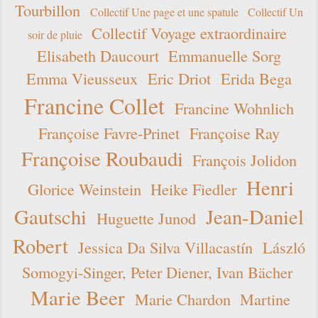
Tourbillon
Collectif Une page et une spatule
Collectif Un
Collectif Voyage extraordinaire
soir de pluie
Elisabeth Daucourt
Emmanuelle Sorg
Emma Vieusseux
Eric Driot
Erida Bega
Francine Collet
Francine Wohnlich
Françoise Favre-Prinet
Françoise Ray
Françoise Roubaudi
François Jolidon
Henri
Glorice Weinstein
Heike Fiedler
Gautschi
Jean-Daniel
Huguette Junod
Robert
Jessica Da Silva Villacastín
László
Somogyi-Singer, Peter Diener, Ivan Bächer
Marie Beer
Marie Chardon
Martine