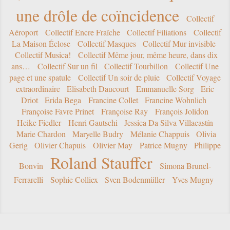
une drôle de coïncidence
Collectif
Aéroport
Collectif Encre Fraîche
Collectif Filiations
Collectif
La Maison Éclose
Collectif Masques
Collectif Mur invisible
Collectif Musica!
Collectif Même jour, même heure, dans dix
ans…
Collectif Sur un fil
Collectif Tourbillon
Collectif Une
page et une spatule
Collectif Un soir de pluie
Collectif Voyage
extraordinaire
Elisabeth Daucourt
Emmanuelle Sorg
Eric
Driot
Erida Bega
Francine Collet
Francine Wohnlich
Françoise Favre Prinet
Françoise Ray
François Jolidon
Heike Fiedler
Henri Gautschi
Jessica Da Silva Villacastín
Marie Chardon
Maryelle Budry
Mélanie Chappuis
Olivia
Gerig
Olivier Chapuis
Olivier May
Patrice Mugny
Philippe
Roland Stauffer
Bonvin
Simona Brunel-
Ferrarelli
Sophie Colliex
Sven Bodenmüller
Yves Mugny