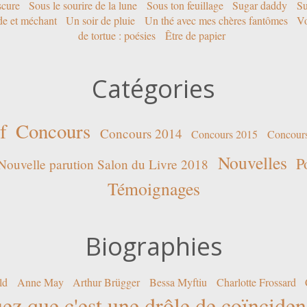
scure
Sous le sourire de la lune
Sous ton feuillage
Sugar daddy
Su
ide et méchant
Un soir de pluie
Un thé avec mes chères fantômes
Vo
de tortue : poésies
Être de papier
Catégories
f
Concours
Concours 2014
Concours 2015
Concour
Nouvelles
P
Nouvelle parution Salon du Livre 2018
Témoignages
Biographies
ld
Anne May
Arthur Brügger
Bessa Myftiu
Charlotte Frossard
ez que c'est une drôle de coïncide