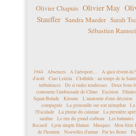
Olivier May
Oli
Olivier Chapuis
Stauffer
Sandra Maeder
Sarah Ts
Sébastien Ramsei
1944
Absences
A l'aéroport…
A quoi rêvent-ils?
d'août
Ciao Letizia
Clothilde : au temps de la Sai
turbulences
De si rudes tendresses
Deux bons b
contourne l'ambassade de Chine
Excision
Filiati
Squat-Balade
Kitsune
L'anatomie d'une décision
compagnie
La grenouille sur son nénuphar
La
l'Escalade
La plume du calamar
La première après
sardine
Le rire du grand corbeau
Les battantes
Recueil
Lyon simple filature
Masques
Mon frère 
de l'homme
Nouvelles d'antan
Par les fleurs
Pa