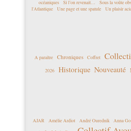
océaniques
Si l’on revenait…
Sous la voûte ob
l'Atlantique
Une page et une spatule
Un plaisir ac
Collecti
Chroniques
A paraître
Coffret
Historique
Nouveauté
2026
AJAR
Amélie Ardiot
André Ourednik
Anna Go
Collectif Avou