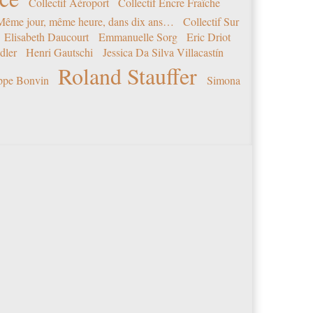
Collectif Aéroport
Collectif Encre Fraîche
 Même jour, même heure, dans dix ans…
Collectif Sur
Elisabeth Daucourt
Emmanuelle Sorg
Eric Driot
dler
Henri Gautschi
Jessica Da Silva Villacastín
Roland Stauffer
ippe Bonvin
Simona