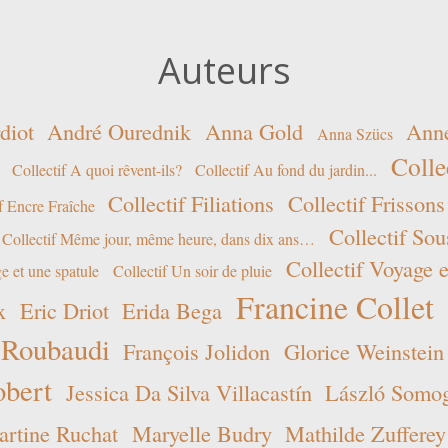
Auteurs
diot
André Ourednik
Anna Gold
Ann
Anna Szücs
Colle
Collectif A quoi rêvent-ils?
Collectif Au fond du jardin...
Collectif Filiations
Collectif Frissons
f Encre Fraîche
Collectif Sou
Collectif Même jour, même heure, dans dix ans…
Collectif Voyage e
e et une spatule
Collectif Un soir de pluie
Francine Collet
x
Eric Driot
Erida Bega
 Roubaudi
François Jolidon
Glorice Weinstein
obert
Jessica Da Silva Villacastín
László Somogy
rtine Ruchat
Maryelle Budry
Mathilde Zufferey