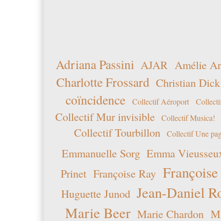
Adriana Passini
AJAR
Amélie Ar
Charlotte Frossard
Christian Dick
coïncidence
Collectif Aéroport
Collecti
Collectif Mur invisible
Collectif Musica!
Collectif Tourbillon
Collectif Une pag
Emmanuelle Sorg
Emma Vieusseu
Françoise
Prinet
Françoise Ray
Jean-Daniel R
Huguette Junod
Marie Beer
Marie Chardon
Ma