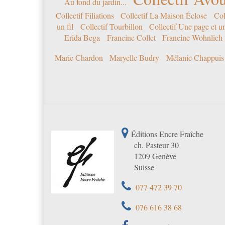
Au fond du jardin...
Collectif Filiations
Collectif La Maison Éclose
Col
un fil
Collectif Tourbillon
Collectif Une page et u
Erida Bega
Francine Collet
Francine Wohnlich
Marie Chardon
Maryelle Budry
Mélanie Chappuis
Éditions Encre Fraîche
ch. Pasteur 30
1209 Genève
Suisse
077 472 39 70
076 616 38 68