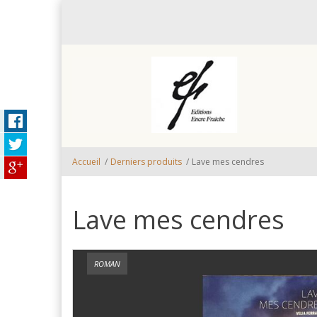
Aller au contenu principal
Accueil
/
Derniers produits
/
Lave mes cendres
Lave mes cendres
ROMAN