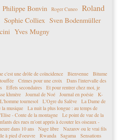
Roland
Philippe Bonvin
Roger Cuneo
Sophie Colliex
Sven Bodenmüller
cini
Yves Mugny
e c'est une drôle de coïncidence
Bienvenue
Bitume
étouffée
Crimes pour une croix
Dans l'intervalle des
s
Effets secondaires
Et pour rentrer chez moi, je
sse khmère
Journal de Noé
Journal en poésie
K-
L'homme tournesol
L'Ogre du Salève
La Dame de
e la musique
La nuit la plus longue : au temps de
'Elise - Conte de la montagne
Le point de vue de la
nfants des rues m’ont appris à écouter les oiseaux -
eure dans 10 ans
Nage libre
Nazarov ou le vrai fils
le à pied d'oeuvre
Rwanda
Sagama
Sensations