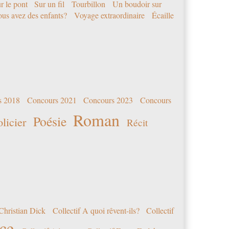
r le pont
Sur un fil
Tourbillon
Un boudoir sur
us avez des enfants?
Voyage extraordinaire
Écaille
s 2018
Concours 2021
Concours 2023
Concours
Roman
Poésie
olicier
Récit
Christian Dick
Collectif A quoi rêvent-ils?
Collectif
nce