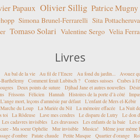
Olivier Sillig
vier Papaux
Patrice Mugny
chopp
Simona Brunel-Ferrarelli
Sita Pottacheruva
Tomaso Solari
er
Valentine Sergo
Velia Ferra
Livres
Au bal de la vie
Au fil de l’Encre
Au fond du jardin...
Avouez qu
nt-Barthélemy
Comment ferait Lubitsch ?
Contes suisses
Crabes à l'
ougres
Deux points de suture
Djihad Jane et autres nouvelles
Désir
ons
Frissons
Félicien
Hannah
Histoires de la porte d’à côté
Impa
L'ange mort, leçons d'amnésie par défaut
L'enfant de Mers el-Kébir
 Marche du Loup
La Mariée du Nil
La mémoire effacée
La Nuit d
 toi
La Rôdeuse
Lave mes cendres
Le disparu de Lutry
Le don d
Les cadavres invisibles
Les dravasses
Les enfants de la baie
Les e
Icare - Ma soeur Ophélie
Mur invisible
Musica!
Même jour même h
ssage d'ombre
Patate chaude
Petite Masque
Quartier d'orange
Rol