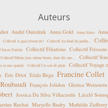
Auteurs
diot
André Ourednik
Anna Gold
Ann
Anna Szücs
Colle
Collectif A quoi rêvent-ils?
Collectif Au fond du jardin...
Collectif Filiations
Collectif Frissons
f Encre Fraîche
Collectif Sou
Collectif Même jour, même heure, dans dix ans…
Collectif Voyage e
e et une spatule
Collectif Un soir de pluie
Francine Collet
x
Eric Driot
Erida Bega
 Roubaudi
François Jolidon
Glorice Weinstein
obert
Jessica Da Silva Villacastín
László Somogy
rtine Ruchat
Maryelle Budry
Mathilde Zufferey