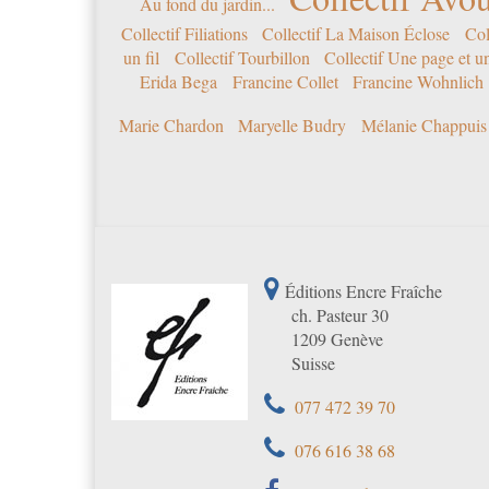
Au fond du jardin...
Collectif Filiations
Collectif La Maison Éclose
Col
un fil
Collectif Tourbillon
Collectif Une page et u
Erida Bega
Francine Collet
Francine Wohnlich
Marie Chardon
Maryelle Budry
Mélanie Chappuis
Éditions Encre Fraîche
ch. Pasteur 30
1209 Genève
Suisse
077 472 39 70
076 616 38 68