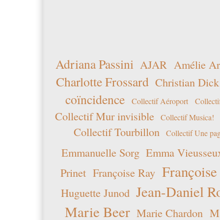
Adriana Passini
AJAR
Amélie Ar
Charlotte Frossard
Christian Dick
coïncidence
Collectif Aéroport
Collecti
Collectif Mur invisible
Collectif Musica!
Collectif Tourbillon
Collectif Une pag
Emmanuelle Sorg
Emma Vieusseu
Françoise
Prinet
Françoise Ray
Jean-Daniel R
Huguette Junod
Marie Beer
Marie Chardon
Ma