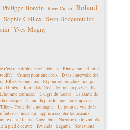
Roland
Philippe Bonvin
Roger Cuneo
Sophie Colliex
Sven Bodenmüller
cini
Yves Mugny
e c'est une drôle de coïncidence
Bienvenue
Bitume
étouffée
Crimes pour une croix
Dans l'intervalle des
s
Effets secondaires
Et pour rentrer chez moi, je
sse khmère
Journal de Noé
Journal en poésie
K-
L'homme tournesol
L'Ogre du Salève
La Dame de
e la musique
La nuit la plus longue : au temps de
'Elise - Conte de la montagne
Le point de vue de la
nfants des rues m’ont appris à écouter les oiseaux -
eure dans 10 ans
Nage libre
Nazarov ou le vrai fils
le à pied d'oeuvre
Rwanda
Sagama
Sensations