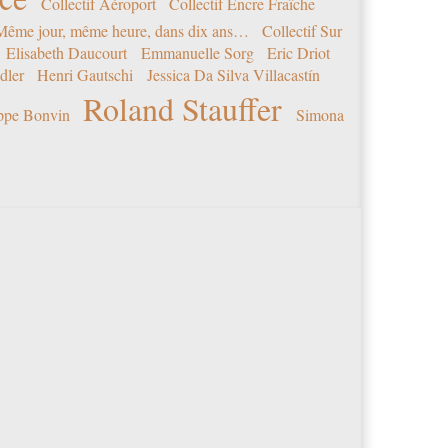
Collectif Aéroport
Collectif Encre Fraîche
 Même jour, même heure, dans dix ans…
Collectif Sur
Elisabeth Daucourt
Emmanuelle Sorg
Eric Driot
dler
Henri Gautschi
Jessica Da Silva Villacastín
Roland Stauffer
ippe Bonvin
Simona