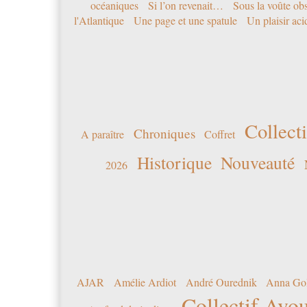
océaniques
Si l’on revenait…
Sous la voûte ob
l'Atlantique
Une page et une spatule
Un plaisir ac
Collecti
Chroniques
A paraître
Coffret
Historique
Nouveauté
2026
AJAR
Amélie Ardiot
André Ourednik
Anna Go
Collectif Avou