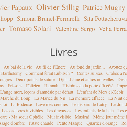
Olivier Sillig
vier Papaux
Patrice Mugny
chopp
Simona Brunel-Ferrarelli
Sita Pottacheruva
Tomaso Solari
er
Valentine Sergo
Velia Ferra
Livres
Au bal de la vie
Au fil de l’Encre
Au fond du jardin...
Avouez qu
nt-Barthélemy
Comment ferait Lubitsch ?
Contes suisses
Crabes à l'
ougres
Deux points de suture
Djihad Jane et autres nouvelles
Désir
ons
Frissons
Félicien
Hannah
Histoires de la porte d’à côté
Impa
L'ange mort, leçons d'amnésie par défaut
L'enfant de Mers el-Kébir
 Marche du Loup
La Mariée du Nil
La mémoire effacée
La Nuit d
 toi
La Rôdeuse
Lave mes cendres
Le disparu de Lutry
Le don d
Les cadavres invisibles
Les dravasses
Les enfants de la baie
Les e
Icare - Ma soeur Ophélie
Mur invisible
Musica!
Même jour même h
ssage d'ombre
Patate chaude
Petite Masque
Quartier d'orange
Rol