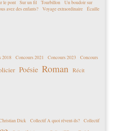
r le pont
Sur un fil
Tourbillon
Un boudoir sur
us avez des enfants?
Voyage extraordinaire
Écaille
s 2018
Concours 2021
Concours 2023
Concours
Roman
Poésie
olicier
Récit
Christian Dick
Collectif A quoi rêvent-ils?
Collectif
nce