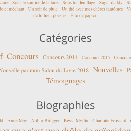
scure
Sous le sourire de la lune
Sous ton feuillage
Sugar daddy
Su
ide et méchant
Un soir de pluie
Un thé avec mes chères fantômes
Vo
de tortue : poésies
Être de papier
Catégories
f
Concours
Concours 2014
Concours 2015
Concour
Nouvelles
P
Nouvelle parution Salon du Livre 2018
Témoignages
Biographies
ld
Anne May
Arthur Brügger
Bessa Myftiu
Charlotte Frossard
ez que c'est une drôle de coïncide