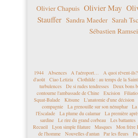
Olivier May
Oli
Olivier Chapuis
Stauffer
Sandra Maeder
Sarah Ts
Sébastien Ramsei
1944
Absences
A l'aéroport…
A quoi rêvent-ils?
d'août
Ciao Letizia
Clothilde : au temps de la Sai
turbulences
De si rudes tendresses
Deux bons b
contourne l'ambassade de Chine
Excision
Filiati
Squat-Balade
Kitsune
L'anatomie d'une décision
compagnie
La grenouille sur son nénuphar
La
l'Escalade
La plume du calamar
La première après
sardine
Le rire du grand corbeau
Les battantes
Recueil
Lyon simple filature
Masques
Mon frère 
de l'homme
Nouvelles d'antan
Par les fleurs
Pa