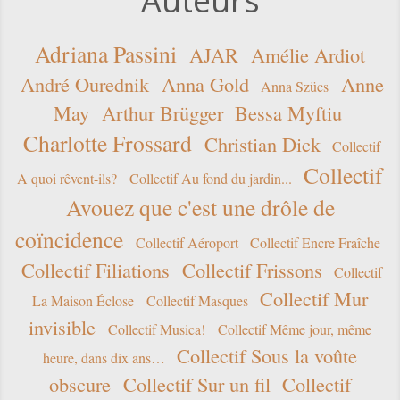
Auteurs
Adriana Passini
AJAR
Amélie Ardiot
André Ourednik
Anna Gold
Anne
Anna Szücs
May
Arthur Brügger
Bessa Myftiu
Charlotte Frossard
Christian Dick
Collectif
Collectif
A quoi rêvent-ils?
Collectif Au fond du jardin...
Avouez que c'est une drôle de
coïncidence
Collectif Aéroport
Collectif Encre Fraîche
Collectif Filiations
Collectif Frissons
Collectif
Collectif Mur
La Maison Éclose
Collectif Masques
invisible
Collectif Musica!
Collectif Même jour, même
Collectif Sous la voûte
heure, dans dix ans…
obscure
Collectif Sur un fil
Collectif