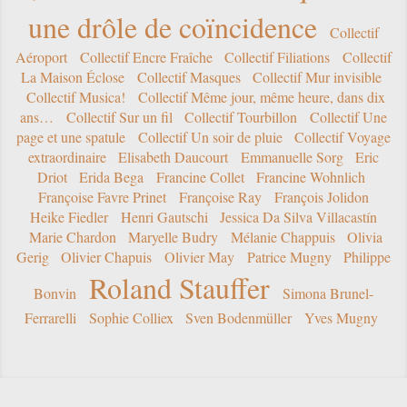
une drôle de coïncidence
Collectif
Aéroport
Collectif Encre Fraîche
Collectif Filiations
Collectif
La Maison Éclose
Collectif Masques
Collectif Mur invisible
Collectif Musica!
Collectif Même jour, même heure, dans dix
ans…
Collectif Sur un fil
Collectif Tourbillon
Collectif Une
page et une spatule
Collectif Un soir de pluie
Collectif Voyage
extraordinaire
Elisabeth Daucourt
Emmanuelle Sorg
Eric
Driot
Erida Bega
Francine Collet
Francine Wohnlich
Françoise Favre Prinet
Françoise Ray
François Jolidon
Heike Fiedler
Henri Gautschi
Jessica Da Silva Villacastín
Marie Chardon
Maryelle Budry
Mélanie Chappuis
Olivia
Gerig
Olivier Chapuis
Olivier May
Patrice Mugny
Philippe
Roland Stauffer
Bonvin
Simona Brunel-
Ferrarelli
Sophie Colliex
Sven Bodenmüller
Yves Mugny