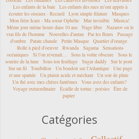
Les enfants de la baie
Les enfants des rues m’ont appris à
écouter les oiseaux - Recueil
Lyon simple filature
Masques
Mon frère Icare - Ma soeur Ophélie
Mur invisible
Musica!
Même jour même heure dans 10 ans
Nage libre
Nazarov ou le
vrai fils de l'homme
Nouvelles d'antan
Par les fleurs
Passage
d'ombre
Patate chaude
Petite Masque
Quartier d'orange
Rolle à pied d'oeuvre
Rwanda
Sagama
Sensations
océaniques
Si l’on revenait…
Sous la voûte obscure
Sous le
sourire de la lune
Sous ton feuillage
Sugar daddy
Sur le pont
Sur un fil
Tourbillon
Un boudoir sur l'Atlantique
Une page
et une spatule
Un plaisir acide et méchant
Un soir de pluie
Un thé avec mes chères fantômes
Vous avez des enfants?
Voyage extraordinaire
Écaille de tortue : poésies
Être de
papier
Catégories
Collectif