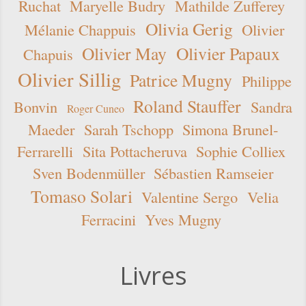
Ruchat
Maryelle Budry
Mathilde Zufferey
Olivia Gerig
Mélanie Chappuis
Olivier
Olivier May
Olivier Papaux
Chapuis
Olivier Sillig
Patrice Mugny
Philippe
Roland Stauffer
Bonvin
Sandra
Roger Cuneo
Maeder
Sarah Tschopp
Simona Brunel-
Ferrarelli
Sita Pottacheruva
Sophie Colliex
Sven Bodenmüller
Sébastien Ramseier
Tomaso Solari
Valentine Sergo
Velia
Ferracini
Yves Mugny
Livres