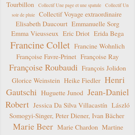
Tourbillon
Collectif Une page et une spatule
Collectif Un
Collectif Voyage extraordinaire
soir de pluie
Elisabeth Daucourt
Emmanuelle Sorg
Emma Vieusseux
Eric Driot
Erida Bega
Francine Collet
Francine Wohnlich
Françoise Favre-Prinet
Françoise Ray
Françoise Roubaudi
François Jolidon
Henri
Glorice Weinstein
Heike Fiedler
Gautschi
Jean-Daniel
Huguette Junod
Robert
Jessica Da Silva Villacastín
László
Somogyi-Singer, Peter Diener, Ivan Bächer
Marie Beer
Marie Chardon
Martine