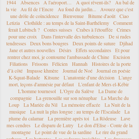
1944
Absences
A l'aéroport…
A quoi rêvent-ils?
Au bal de
la vie
Au fil de l’Encre
Au fond du jardin...
Avouez que c'est
une drôle de coïncidence
Bienvenue
Bitume d'août
Ciao
Letizia
Clothilde : au temps de la Saint-Barthélemy
Comment
ferait Lubitsch ?
Contes suisses
Crabes à l'étouffée
Crimes
pour une croix
Dans l'intervalle des turbulences
De si rudes
tendresses
Deux bons bougres
Deux points de suture
Djihad
Jane et autres nouvelles
Désirs
Effets secondaires
Et pour
rentrer chez moi, je contourne l'ambassade de Chine
Excision
Filiations
Frissons
Félicien
Hannah
Histoires de la porte
d’à côté
Impasse khmère
Journal de Noé
Journal en poésie
K-Squat-Balade
Kitsune
L'anatomie d'une décision
L'ange
mort, leçons d'amnésie par défaut
L'enfant de Mers el-Kébir
L'homme tournesol
L'Ogre du Salève
La Dame de
compagnie
La grenouille sur son nénuphar
La Marche du
Loup
La Mariée du Nil
La mémoire effacée
La Nuit de la
musique
La nuit la plus longue : au temps de l'Escalade
La
plume du calamar
La première après toi
La Rôdeuse
Lave
mes cendres
Le disparu de Lutry
Le don d'Elise - Conte de la
montagne
Le point de vue de la sardine
Le rire du grand
corbeau
Les battantes
Les cadavres invisibles
Les dravasses