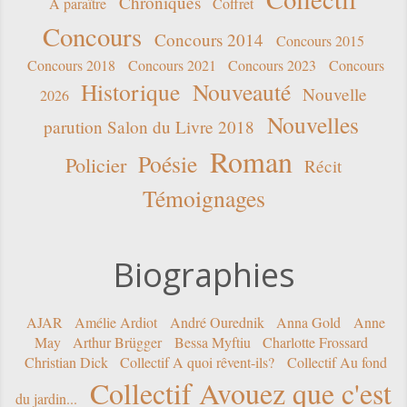
Chroniques
A paraître
Coffret
Concours
Concours 2014
Concours 2015
Concours 2018
Concours 2021
Concours 2023
Concours
Historique
Nouveauté
Nouvelle
2026
Nouvelles
parution Salon du Livre 2018
Roman
Poésie
Policier
Récit
Témoignages
Biographies
AJAR
Amélie Ardiot
André Ourednik
Anna Gold
Anne
May
Arthur Brügger
Bessa Myftiu
Charlotte Frossard
Christian Dick
Collectif A quoi rêvent-ils?
Collectif Au fond
Collectif Avouez que c'est
du jardin...