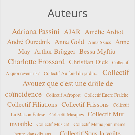
Auteurs
Adriana Passini
AJAR
Amélie Ardiot
André Ourednik
Anna Gold
Anne
Anna Szücs
May
Arthur Brügger
Bessa Myftiu
Charlotte Frossard
Christian Dick
Collectif
Collectif
A quoi rêvent-ils?
Collectif Au fond du jardin...
Avouez que c'est une drôle de
coïncidence
Collectif Aéroport
Collectif Encre Fraîche
Collectif Filiations
Collectif Frissons
Collectif
Collectif Mur
La Maison Éclose
Collectif Masques
invisible
Collectif Musica!
Collectif Même jour, même
Collectif Sous la voûte
heure, dans dix ans…