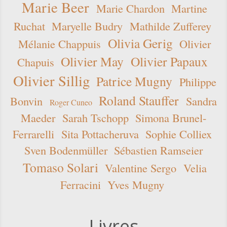
Marie Beer
Marie Chardon
Martine
Ruchat
Maryelle Budry
Mathilde Zufferey
Olivia Gerig
Mélanie Chappuis
Olivier
Olivier May
Olivier Papaux
Chapuis
Olivier Sillig
Patrice Mugny
Philippe
Roland Stauffer
Bonvin
Sandra
Roger Cuneo
Maeder
Sarah Tschopp
Simona Brunel-
Ferrarelli
Sita Pottacheruva
Sophie Colliex
Sven Bodenmüller
Sébastien Ramseier
Tomaso Solari
Valentine Sergo
Velia
Ferracini
Yves Mugny
Livres