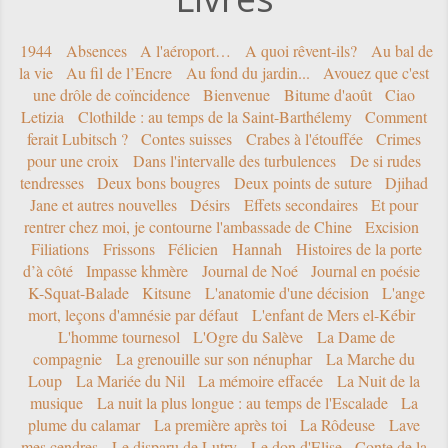
1944
Absences
A l'aéroport…
A quoi rêvent-ils?
Au bal de
la vie
Au fil de l’Encre
Au fond du jardin...
Avouez que c'est
une drôle de coïncidence
Bienvenue
Bitume d'août
Ciao
Letizia
Clothilde : au temps de la Saint-Barthélemy
Comment
ferait Lubitsch ?
Contes suisses
Crabes à l'étouffée
Crimes
pour une croix
Dans l'intervalle des turbulences
De si rudes
tendresses
Deux bons bougres
Deux points de suture
Djihad
Jane et autres nouvelles
Désirs
Effets secondaires
Et pour
rentrer chez moi, je contourne l'ambassade de Chine
Excision
Filiations
Frissons
Félicien
Hannah
Histoires de la porte
d’à côté
Impasse khmère
Journal de Noé
Journal en poésie
K-Squat-Balade
Kitsune
L'anatomie d'une décision
L'ange
mort, leçons d'amnésie par défaut
L'enfant de Mers el-Kébir
L'homme tournesol
L'Ogre du Salève
La Dame de
compagnie
La grenouille sur son nénuphar
La Marche du
Loup
La Mariée du Nil
La mémoire effacée
La Nuit de la
musique
La nuit la plus longue : au temps de l'Escalade
La
plume du calamar
La première après toi
La Rôdeuse
Lave
mes cendres
Le disparu de Lutry
Le don d'Elise - Conte de la