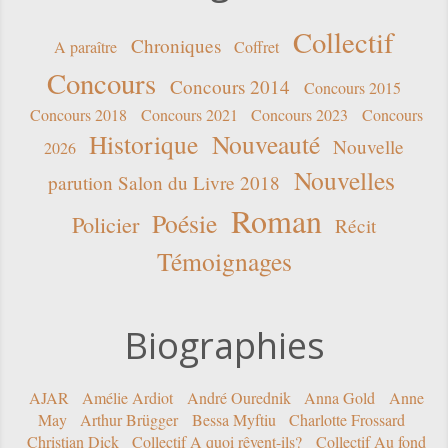
Collectif
Chroniques
A paraître
Coffret
Concours
Concours 2014
Concours 2015
Concours 2018
Concours 2021
Concours 2023
Concours
Historique
Nouveauté
Nouvelle
2026
Nouvelles
parution Salon du Livre 2018
Roman
Poésie
Policier
Récit
Témoignages
Biographies
AJAR
Amélie Ardiot
André Ourednik
Anna Gold
Anne
May
Arthur Brügger
Bessa Myftiu
Charlotte Frossard
Christian Dick
Collectif A quoi rêvent-ils?
Collectif Au fond