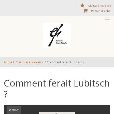
Aller au contenu principal
Ajouter à votre liste
Panier d´achat
Accueil
/
Derniers produits
/
Comment ferait Lubitsch ?
Comment ferait Lubitsch
?
ROMAN