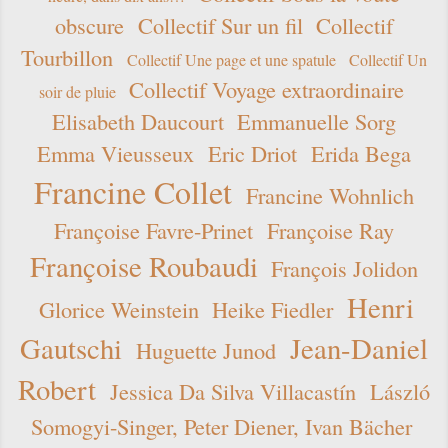
obscure
Collectif Sur un fil
Collectif
Tourbillon
Collectif Une page et une spatule
Collectif Un
Collectif Voyage extraordinaire
soir de pluie
Elisabeth Daucourt
Emmanuelle Sorg
Emma Vieusseux
Eric Driot
Erida Bega
Francine Collet
Francine Wohnlich
Françoise Favre-Prinet
Françoise Ray
Françoise Roubaudi
François Jolidon
Henri
Glorice Weinstein
Heike Fiedler
Gautschi
Jean-Daniel
Huguette Junod
Robert
Jessica Da Silva Villacastín
László
Somogyi-Singer, Peter Diener, Ivan Bächer