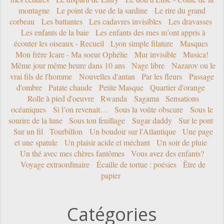
montagne
Le point de vue de la sardine
Le rire du grand
corbeau
Les battantes
Les cadavres invisibles
Les dravasses
Les enfants de la baie
Les enfants des rues m’ont appris à
écouter les oiseaux - Recueil
Lyon simple filature
Masques
Mon frère Icare - Ma soeur Ophélie
Mur invisible
Musica!
Même jour même heure dans 10 ans
Nage libre
Nazarov ou le
vrai fils de l'homme
Nouvelles d'antan
Par les fleurs
Passage
d'ombre
Patate chaude
Petite Masque
Quartier d'orange
Rolle à pied d'oeuvre
Rwanda
Sagama
Sensations
océaniques
Si l’on revenait…
Sous la voûte obscure
Sous le
sourire de la lune
Sous ton feuillage
Sugar daddy
Sur le pont
Sur un fil
Tourbillon
Un boudoir sur l'Atlantique
Une page
et une spatule
Un plaisir acide et méchant
Un soir de pluie
Un thé avec mes chères fantômes
Vous avez des enfants?
Voyage extraordinaire
Écaille de tortue : poésies
Être de
papier
Catégories