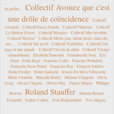
Collectif Avouez que c'est
du jardin...
une drôle de coïncidence
Collectif
Aéroport
Collectif Encre Fraîche
Collectif Filiations
Collectif
La Maison Éclose
Collectif Masques
Collectif Mur invisible
Collectif Musica!
Collectif Même jour, même heure, dans dix
ans…
Collectif Sur un fil
Collectif Tourbillon
Collectif Une
page et une spatule
Collectif Un soir de pluie
Collectif Voyage
extraordinaire
Elisabeth Daucourt
Emmanuelle Sorg
Eric
Driot
Erida Bega
Francine Collet
Francine Wohnlich
Françoise Favre Prinet
Françoise Ray
François Jolidon
Heike Fiedler
Henri Gautschi
Jessica Da Silva Villacastín
Marie Chardon
Maryelle Budry
Mélanie Chappuis
Olivia
Gerig
Olivier Chapuis
Olivier May
Patrice Mugny
Philippe
Roland Stauffer
Bonvin
Simona Brunel-
Ferrarelli
Sophie Colliex
Sven Bodenmüller
Yves Mugny