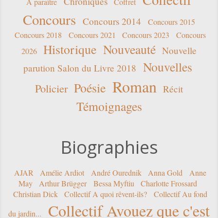
Chroniques
A paraître
Coffret
Concours
Concours 2014
Concours 2015
Concours 2018
Concours 2021
Concours 2023
Concours
Historique
Nouveauté
Nouvelle
2026
Nouvelles
parution Salon du Livre 2018
Roman
Poésie
Policier
Récit
Témoignages
Biographies
AJAR
Amélie Ardiot
André Ourednik
Anna Gold
Anne
May
Arthur Brügger
Bessa Myftiu
Charlotte Frossard
Christian Dick
Collectif A quoi rêvent-ils?
Collectif Au fond
Collectif Avouez que c'est
du jardin...