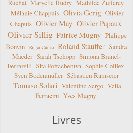
Ruchat
Maryelle Budry
Mathilde Zufferey
Olivia Gerig
Mélanie Chappuis
Olivier
Olivier May
Olivier Papaux
Chapuis
Olivier Sillig
Patrice Mugny
Philippe
Roland Stauffer
Bonvin
Sandra
Roger Cuneo
Maeder
Sarah Tschopp
Simona Brunel-
Ferrarelli
Sita Pottacheruva
Sophie Colliex
Sven Bodenmüller
Sébastien Ramseier
Tomaso Solari
Valentine Sergo
Velia
Ferracini
Yves Mugny
Livres