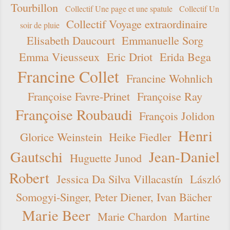
Tourbillon
Collectif Une page et une spatule
Collectif Un
Collectif Voyage extraordinaire
soir de pluie
Elisabeth Daucourt
Emmanuelle Sorg
Emma Vieusseux
Eric Driot
Erida Bega
Francine Collet
Francine Wohnlich
Françoise Favre-Prinet
Françoise Ray
Françoise Roubaudi
François Jolidon
Henri
Glorice Weinstein
Heike Fiedler
Gautschi
Jean-Daniel
Huguette Junod
Robert
Jessica Da Silva Villacastín
László
Somogyi-Singer, Peter Diener, Ivan Bächer
Marie Beer
Marie Chardon
Martine