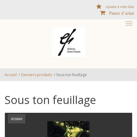
Aller au contenu principal
Ajouter à votre liste
Panier d´achat
Accueil
/
Derniers produits
/
Sous ton feuillage
Sous ton feuillage
ROMAN