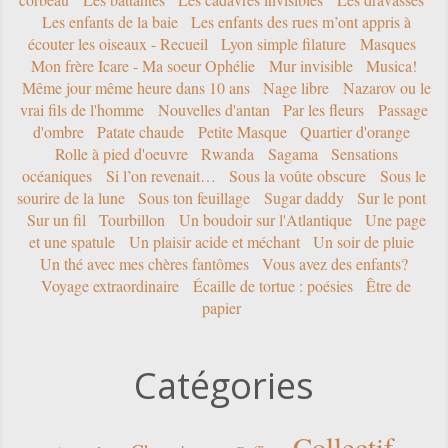
Les enfants de la baie
Les enfants des rues m’ont appris à
écouter les oiseaux - Recueil
Lyon simple filature
Masques
Mon frère Icare - Ma soeur Ophélie
Mur invisible
Musica!
Même jour même heure dans 10 ans
Nage libre
Nazarov ou le
vrai fils de l'homme
Nouvelles d'antan
Par les fleurs
Passage
d'ombre
Patate chaude
Petite Masque
Quartier d'orange
Rolle à pied d'oeuvre
Rwanda
Sagama
Sensations
océaniques
Si l’on revenait…
Sous la voûte obscure
Sous le
sourire de la lune
Sous ton feuillage
Sugar daddy
Sur le pont
Sur un fil
Tourbillon
Un boudoir sur l'Atlantique
Une page
et une spatule
Un plaisir acide et méchant
Un soir de pluie
Un thé avec mes chères fantômes
Vous avez des enfants?
Voyage extraordinaire
Écaille de tortue : poésies
Être de
papier
Catégories
Collectif