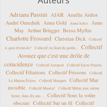
Auteurs
Adriana Passini
AJAR
Amélie Ardiot
André Ourednik
Anna Gold
Anne
Anna Szücs
May
Arthur Brügger
Bessa Myftiu
Charlotte Frossard
Christian Dick
Collectif
Collectif
A quoi rêvent-ils?
Collectif Au fond du jardin...
Avouez que c'est une drôle de
coïncidence
Collectif Aéroport
Collectif Encre Fraîche
Collectif Filiations
Collectif Frissons
Collectif
Collectif Mur
La Maison Éclose
Collectif Masques
invisible
Collectif Musica!
Collectif Même jour, même
Collectif Sous la voûte
heure, dans dix ans…
obscure
Collectif Sur un fil
Collectif