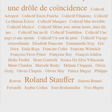
une drôle de coïncidence
Collectif
Aéroport
Collectif Encre Fraîche
Collectif Filiations
Collectif
La Maison Éclose
Collectif Masques
Collectif Mur invisible
Collectif Musica!
Collectif Même jour, même heure, dans dix
ans…
Collectif Sur un fil
Collectif Tourbillon
Collectif Une
page et une spatule
Collectif Un soir de pluie
Collectif Voyage
extraordinaire
Elisabeth Daucourt
Emmanuelle Sorg
Eric
Driot
Erida Bega
Francine Collet
Francine Wohnlich
Françoise Favre Prinet
Françoise Ray
François Jolidon
Heike Fiedler
Henri Gautschi
Jessica Da Silva Villacastín
Marie Chardon
Maryelle Budry
Mélanie Chappuis
Olivia
Gerig
Olivier Chapuis
Olivier May
Patrice Mugny
Philippe
Roland Stauffer
Bonvin
Simona Brunel-
Ferrarelli
Sophie Colliex
Sven Bodenmüller
Yves Mugny