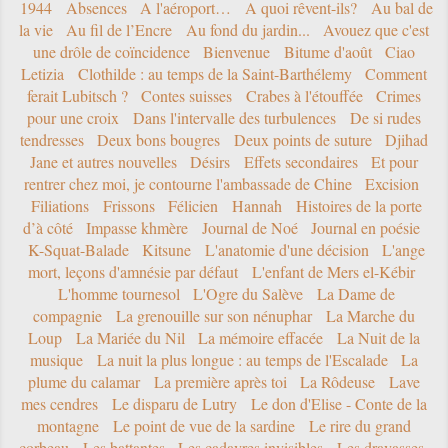
1944
Absences
A l'aéroport…
A quoi rêvent-ils?
Au bal de
la vie
Au fil de l’Encre
Au fond du jardin...
Avouez que c'est
une drôle de coïncidence
Bienvenue
Bitume d'août
Ciao
Letizia
Clothilde : au temps de la Saint-Barthélemy
Comment
ferait Lubitsch ?
Contes suisses
Crabes à l'étouffée
Crimes
pour une croix
Dans l'intervalle des turbulences
De si rudes
tendresses
Deux bons bougres
Deux points de suture
Djihad
Jane et autres nouvelles
Désirs
Effets secondaires
Et pour
rentrer chez moi, je contourne l'ambassade de Chine
Excision
Filiations
Frissons
Félicien
Hannah
Histoires de la porte
d’à côté
Impasse khmère
Journal de Noé
Journal en poésie
K-Squat-Balade
Kitsune
L'anatomie d'une décision
L'ange
mort, leçons d'amnésie par défaut
L'enfant de Mers el-Kébir
L'homme tournesol
L'Ogre du Salève
La Dame de
compagnie
La grenouille sur son nénuphar
La Marche du
Loup
La Mariée du Nil
La mémoire effacée
La Nuit de la
musique
La nuit la plus longue : au temps de l'Escalade
La
plume du calamar
La première après toi
La Rôdeuse
Lave
mes cendres
Le disparu de Lutry
Le don d'Elise - Conte de la
montagne
Le point de vue de la sardine
Le rire du grand
corbeau
Les battantes
Les cadavres invisibles
Les dravasses