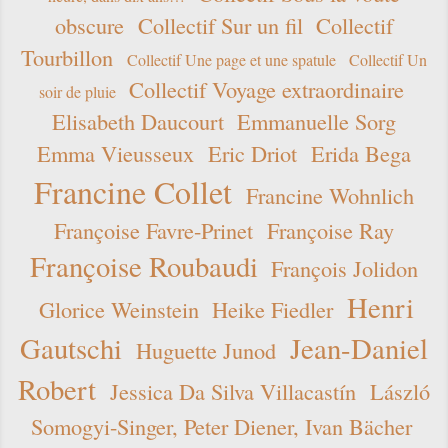
obscure
Collectif Sur un fil
Collectif
Tourbillon
Collectif Une page et une spatule
Collectif Un
Collectif Voyage extraordinaire
soir de pluie
Elisabeth Daucourt
Emmanuelle Sorg
Emma Vieusseux
Eric Driot
Erida Bega
Francine Collet
Francine Wohnlich
Françoise Favre-Prinet
Françoise Ray
Françoise Roubaudi
François Jolidon
Henri
Glorice Weinstein
Heike Fiedler
Gautschi
Jean-Daniel
Huguette Junod
Robert
Jessica Da Silva Villacastín
László
Somogyi-Singer, Peter Diener, Ivan Bächer