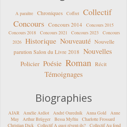
Collectif
Chroniques
A paraître
Coffret
Concours
Concours 2014
Concours 2015
Concours 2018
Concours 2021
Concours 2023
Concours
Historique
Nouveauté
Nouvelle
2026
Nouvelles
parution Salon du Livre 2018
Roman
Poésie
Policier
Récit
Témoignages
Biographies
AJAR
Amélie Ardiot
André Ourednik
Anna Gold
Anne
May
Arthur Brügger
Bessa Myftiu
Charlotte Frossard
Christian Dick
Collectif A quoi rêvent-ils?
Collectif Au fond