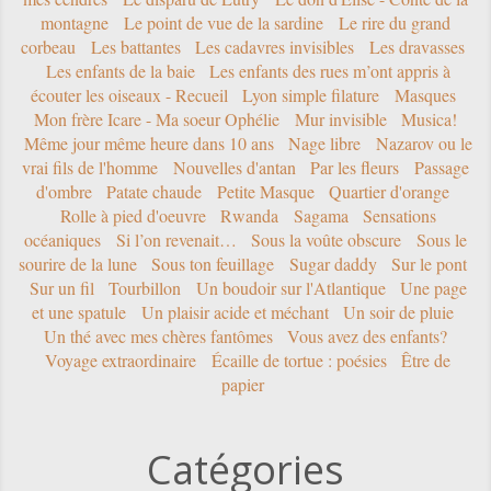
montagne
Le point de vue de la sardine
Le rire du grand
corbeau
Les battantes
Les cadavres invisibles
Les dravasses
Les enfants de la baie
Les enfants des rues m’ont appris à
écouter les oiseaux - Recueil
Lyon simple filature
Masques
Mon frère Icare - Ma soeur Ophélie
Mur invisible
Musica!
Même jour même heure dans 10 ans
Nage libre
Nazarov ou le
vrai fils de l'homme
Nouvelles d'antan
Par les fleurs
Passage
d'ombre
Patate chaude
Petite Masque
Quartier d'orange
Rolle à pied d'oeuvre
Rwanda
Sagama
Sensations
océaniques
Si l’on revenait…
Sous la voûte obscure
Sous le
sourire de la lune
Sous ton feuillage
Sugar daddy
Sur le pont
Sur un fil
Tourbillon
Un boudoir sur l'Atlantique
Une page
et une spatule
Un plaisir acide et méchant
Un soir de pluie
Un thé avec mes chères fantômes
Vous avez des enfants?
Voyage extraordinaire
Écaille de tortue : poésies
Être de
papier
Catégories