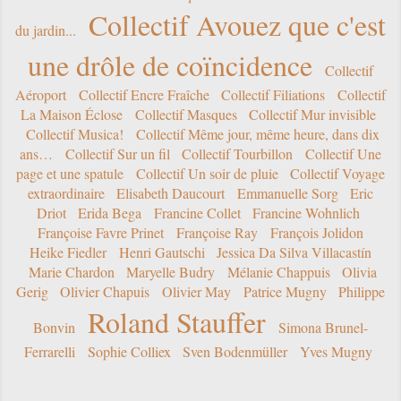
Collectif Avouez que c'est
du jardin...
une drôle de coïncidence
Collectif
Aéroport
Collectif Encre Fraîche
Collectif Filiations
Collectif
La Maison Éclose
Collectif Masques
Collectif Mur invisible
Collectif Musica!
Collectif Même jour, même heure, dans dix
ans…
Collectif Sur un fil
Collectif Tourbillon
Collectif Une
page et une spatule
Collectif Un soir de pluie
Collectif Voyage
extraordinaire
Elisabeth Daucourt
Emmanuelle Sorg
Eric
Driot
Erida Bega
Francine Collet
Francine Wohnlich
Françoise Favre Prinet
Françoise Ray
François Jolidon
Heike Fiedler
Henri Gautschi
Jessica Da Silva Villacastín
Marie Chardon
Maryelle Budry
Mélanie Chappuis
Olivia
Gerig
Olivier Chapuis
Olivier May
Patrice Mugny
Philippe
Roland Stauffer
Bonvin
Simona Brunel-
Ferrarelli
Sophie Colliex
Sven Bodenmüller
Yves Mugny