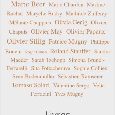
Marie Beer
Marie Chardon
Martine
Ruchat
Maryelle Budry
Mathilde Zufferey
Olivia Gerig
Mélanie Chappuis
Olivier
Olivier May
Olivier Papaux
Chapuis
Olivier Sillig
Patrice Mugny
Philippe
Roland Stauffer
Bonvin
Sandra
Roger Cuneo
Maeder
Sarah Tschopp
Simona Brunel-
Ferrarelli
Sita Pottacheruva
Sophie Colliex
Sven Bodenmüller
Sébastien Ramseier
Tomaso Solari
Valentine Sergo
Velia
Ferracini
Yves Mugny
Livres