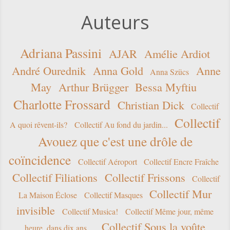
Auteurs
Adriana Passini
AJAR
Amélie Ardiot
André Ourednik
Anna Gold
Anne
Anna Szücs
May
Arthur Brügger
Bessa Myftiu
Charlotte Frossard
Christian Dick
Collectif
Collectif
A quoi rêvent-ils?
Collectif Au fond du jardin...
Avouez que c'est une drôle de
coïncidence
Collectif Aéroport
Collectif Encre Fraîche
Collectif Filiations
Collectif Frissons
Collectif
Collectif Mur
La Maison Éclose
Collectif Masques
invisible
Collectif Musica!
Collectif Même jour, même
Collectif Sous la voûte
heure, dans dix ans…