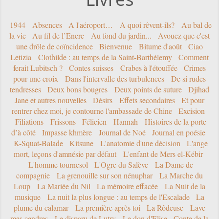
1944
Absences
A l'aéroport…
A quoi rêvent-ils?
Au bal de
la vie
Au fil de l’Encre
Au fond du jardin...
Avouez que c'est
une drôle de coïncidence
Bienvenue
Bitume d'août
Ciao
Letizia
Clothilde : au temps de la Saint-Barthélemy
Comment
ferait Lubitsch ?
Contes suisses
Crabes à l'étouffée
Crimes
pour une croix
Dans l'intervalle des turbulences
De si rudes
tendresses
Deux bons bougres
Deux points de suture
Djihad
Jane et autres nouvelles
Désirs
Effets secondaires
Et pour
rentrer chez moi, je contourne l'ambassade de Chine
Excision
Filiations
Frissons
Félicien
Hannah
Histoires de la porte
d’à côté
Impasse khmère
Journal de Noé
Journal en poésie
K-Squat-Balade
Kitsune
L'anatomie d'une décision
L'ange
mort, leçons d'amnésie par défaut
L'enfant de Mers el-Kébir
L'homme tournesol
L'Ogre du Salève
La Dame de
compagnie
La grenouille sur son nénuphar
La Marche du
Loup
La Mariée du Nil
La mémoire effacée
La Nuit de la
musique
La nuit la plus longue : au temps de l'Escalade
La
plume du calamar
La première après toi
La Rôdeuse
Lave
mes cendres
Le disparu de Lutry
Le don d'Elise - Conte de la