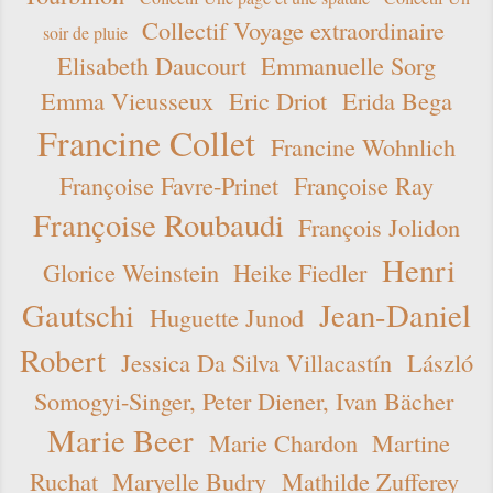
Collectif Voyage extraordinaire
soir de pluie
Elisabeth Daucourt
Emmanuelle Sorg
Emma Vieusseux
Eric Driot
Erida Bega
Francine Collet
Francine Wohnlich
Françoise Favre-Prinet
Françoise Ray
Françoise Roubaudi
François Jolidon
Henri
Glorice Weinstein
Heike Fiedler
Gautschi
Jean-Daniel
Huguette Junod
Robert
Jessica Da Silva Villacastín
László
Somogyi-Singer, Peter Diener, Ivan Bächer
Marie Beer
Marie Chardon
Martine
Ruchat
Maryelle Budry
Mathilde Zufferey