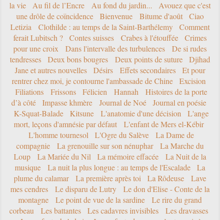
la vie
Au fil de l’Encre
Au fond du jardin...
Avouez que c'est
une drôle de coïncidence
Bienvenue
Bitume d'août
Ciao
Letizia
Clothilde : au temps de la Saint-Barthélemy
Comment
ferait Lubitsch ?
Contes suisses
Crabes à l'étouffée
Crimes
pour une croix
Dans l'intervalle des turbulences
De si rudes
tendresses
Deux bons bougres
Deux points de suture
Djihad
Jane et autres nouvelles
Désirs
Effets secondaires
Et pour
rentrer chez moi, je contourne l'ambassade de Chine
Excision
Filiations
Frissons
Félicien
Hannah
Histoires de la porte
d’à côté
Impasse khmère
Journal de Noé
Journal en poésie
K-Squat-Balade
Kitsune
L'anatomie d'une décision
L'ange
mort, leçons d'amnésie par défaut
L'enfant de Mers el-Kébir
L'homme tournesol
L'Ogre du Salève
La Dame de
compagnie
La grenouille sur son nénuphar
La Marche du
Loup
La Mariée du Nil
La mémoire effacée
La Nuit de la
musique
La nuit la plus longue : au temps de l'Escalade
La
plume du calamar
La première après toi
La Rôdeuse
Lave
mes cendres
Le disparu de Lutry
Le don d'Elise - Conte de la
montagne
Le point de vue de la sardine
Le rire du grand
corbeau
Les battantes
Les cadavres invisibles
Les dravasses