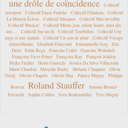
une drôle de coïncidence
Collectif
Aéroport
Collectif Encre Fraîche
Collectif Filiations
Collectif
La Maison Éclose
Collectif Masques
Collectif Mur invisible
Collectif Musica!
Collectif Même jour, même heure, dans dix
ans…
Collectif Sur un fil
Collectif Tourbillon
Collectif Une
page et une spatule
Collectif Un soir de pluie
Collectif Voyage
extraordinaire
Elisabeth Daucourt
Emmanuelle Sorg
Eric
Driot
Erida Bega
Francine Collet
Francine Wohnlich
Françoise Favre Prinet
Françoise Ray
François Jolidon
Heike Fiedler
Henri Gautschi
Jessica Da Silva Villacastín
Marie Chardon
Maryelle Budry
Mélanie Chappuis
Olivia
Gerig
Olivier Chapuis
Olivier May
Patrice Mugny
Philippe
Roland Stauffer
Bonvin
Simona Brunel-
Ferrarelli
Sophie Colliex
Sven Bodenmüller
Yves Mugny