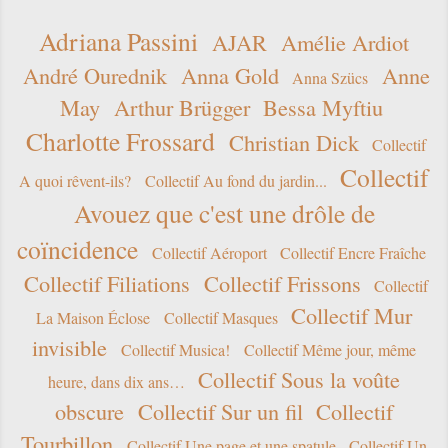
Adriana Passini
AJAR
Amélie Ardiot
André Ourednik
Anna Gold
Anne
Anna Szücs
May
Arthur Brügger
Bessa Myftiu
Charlotte Frossard
Christian Dick
Collectif
Collectif
A quoi rêvent-ils?
Collectif Au fond du jardin...
Avouez que c'est une drôle de
coïncidence
Collectif Aéroport
Collectif Encre Fraîche
Collectif Filiations
Collectif Frissons
Collectif
Collectif Mur
La Maison Éclose
Collectif Masques
invisible
Collectif Musica!
Collectif Même jour, même
Collectif Sous la voûte
heure, dans dix ans…
obscure
Collectif Sur un fil
Collectif
Tourbillon
Collectif Une page et une spatule
Collectif Un