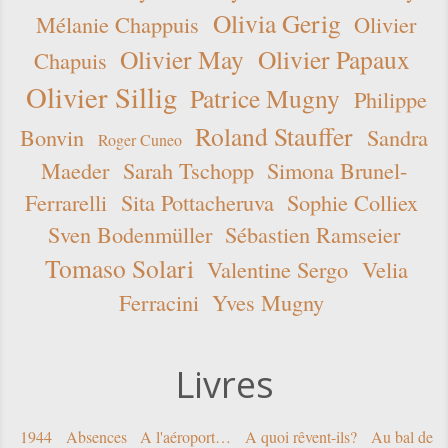
Olivia Gerig
Mélanie Chappuis
Olivier
Olivier May
Olivier Papaux
Chapuis
Olivier Sillig
Patrice Mugny
Philippe
Roland Stauffer
Bonvin
Sandra
Roger Cuneo
Maeder
Sarah Tschopp
Simona Brunel-
Ferrarelli
Sita Pottacheruva
Sophie Colliex
Sven Bodenmüller
Sébastien Ramseier
Tomaso Solari
Valentine Sergo
Velia
Ferracini
Yves Mugny
Livres
1944
Absences
A l'aéroport…
A quoi rêvent-ils?
Au bal de