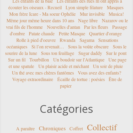
Les enfants de la baie
Les enfants des rues m’ont appris à
écouter les oiseaux - Recueil
Lyon simple filature
Masques
Mon frère Icare - Ma soeur Ophélie
Mur invisible
Musica!
Même jour même heure dans 10 ans
Nage libre
Nazarov ou le
vrai fils de l'homme
Nouvelles d'antan
Par les fleurs
Passage
d'ombre
Patate chaude
Petite Masque
Quartier d'orange
Rolle à pied d'oeuvre
Rwanda
Sagama
Sensations
océaniques
Si l’on revenait…
Sous la voûte obscure
Sous le
sourire de la lune
Sous ton feuillage
Sugar daddy
Sur le pont
Sur un fil
Tourbillon
Un boudoir sur l'Atlantique
Une page
et une spatule
Un plaisir acide et méchant
Un soir de pluie
Un thé avec mes chères fantômes
Vous avez des enfants?
Voyage extraordinaire
Écaille de tortue : poésies
Être de
papier
Catégories
Collectif
Chroniques
A paraître
Coffret