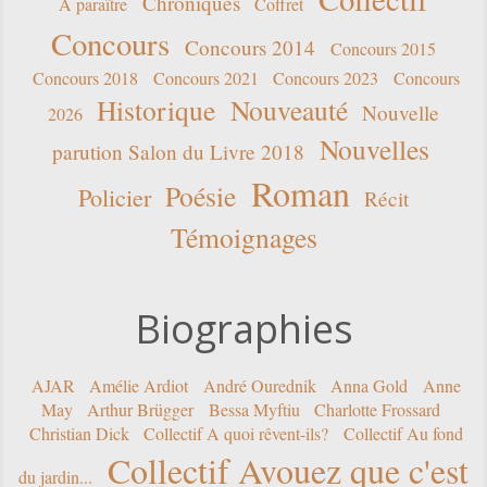
Chroniques
A paraître
Coffret
Concours
Concours 2014
Concours 2015
Concours 2018
Concours 2021
Concours 2023
Concours
Historique
Nouveauté
Nouvelle
2026
Nouvelles
parution Salon du Livre 2018
Roman
Poésie
Policier
Récit
Témoignages
Biographies
AJAR
Amélie Ardiot
André Ourednik
Anna Gold
Anne
May
Arthur Brügger
Bessa Myftiu
Charlotte Frossard
Christian Dick
Collectif A quoi rêvent-ils?
Collectif Au fond
Collectif Avouez que c'est
du jardin...