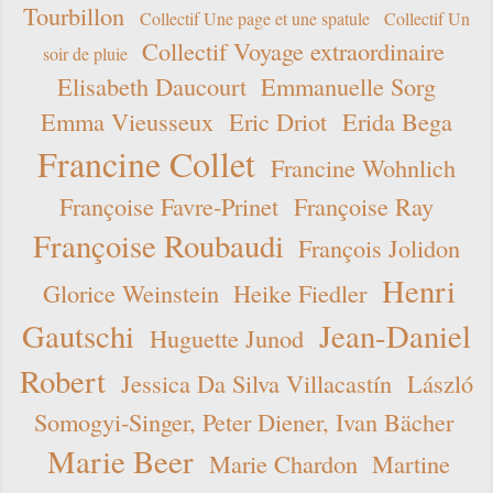
Tourbillon
Collectif Une page et une spatule
Collectif Un
Collectif Voyage extraordinaire
soir de pluie
Elisabeth Daucourt
Emmanuelle Sorg
Emma Vieusseux
Eric Driot
Erida Bega
Francine Collet
Francine Wohnlich
Françoise Favre-Prinet
Françoise Ray
Françoise Roubaudi
François Jolidon
Henri
Glorice Weinstein
Heike Fiedler
Gautschi
Jean-Daniel
Huguette Junod
Robert
Jessica Da Silva Villacastín
László
Somogyi-Singer, Peter Diener, Ivan Bächer
Marie Beer
Marie Chardon
Martine