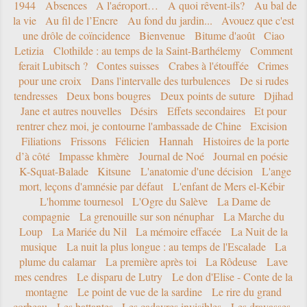
1944
Absences
A l'aéroport…
A quoi rêvent-ils?
Au bal de
la vie
Au fil de l’Encre
Au fond du jardin...
Avouez que c'est
une drôle de coïncidence
Bienvenue
Bitume d'août
Ciao
Letizia
Clothilde : au temps de la Saint-Barthélemy
Comment
ferait Lubitsch ?
Contes suisses
Crabes à l'étouffée
Crimes
pour une croix
Dans l'intervalle des turbulences
De si rudes
tendresses
Deux bons bougres
Deux points de suture
Djihad
Jane et autres nouvelles
Désirs
Effets secondaires
Et pour
rentrer chez moi, je contourne l'ambassade de Chine
Excision
Filiations
Frissons
Félicien
Hannah
Histoires de la porte
d’à côté
Impasse khmère
Journal de Noé
Journal en poésie
K-Squat-Balade
Kitsune
L'anatomie d'une décision
L'ange
mort, leçons d'amnésie par défaut
L'enfant de Mers el-Kébir
L'homme tournesol
L'Ogre du Salève
La Dame de
compagnie
La grenouille sur son nénuphar
La Marche du
Loup
La Mariée du Nil
La mémoire effacée
La Nuit de la
musique
La nuit la plus longue : au temps de l'Escalade
La
plume du calamar
La première après toi
La Rôdeuse
Lave
mes cendres
Le disparu de Lutry
Le don d'Elise - Conte de la
montagne
Le point de vue de la sardine
Le rire du grand
corbeau
Les battantes
Les cadavres invisibles
Les dravasses