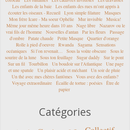
Les enfants de la baie
Les enfants des rues m’ont appris à
écouter les oiseaux - Recueil
Lyon simple filature
Masques
Mon frère Icare - Ma soeur Ophélie
Mur invisible
Musica!
Même jour même heure dans 10 ans
Nage libre
Nazarov ou le
vrai fils de l'homme
Nouvelles d'antan
Par les fleurs
Passage
d'ombre
Patate chaude
Petite Masque
Quartier d'orange
Rolle à pied d'oeuvre
Rwanda
Sagama
Sensations
océaniques
Si l’on revenait…
Sous la voûte obscure
Sous le
sourire de la lune
Sous ton feuillage
Sugar daddy
Sur le pont
Sur un fil
Tourbillon
Un boudoir sur l'Atlantique
Une page
et une spatule
Un plaisir acide et méchant
Un soir de pluie
Un thé avec mes chères fantômes
Vous avez des enfants?
Voyage extraordinaire
Écaille de tortue : poésies
Être de
papier
Catégories
Collectif