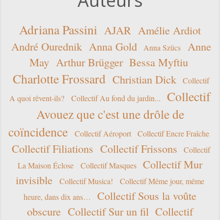
Auteurs
Adriana Passini
AJAR
Amélie Ardiot
André Ourednik
Anna Gold
Anne
Anna Szücs
May
Arthur Brügger
Bessa Myftiu
Charlotte Frossard
Christian Dick
Collectif
Collectif
A quoi rêvent-ils?
Collectif Au fond du jardin...
Avouez que c'est une drôle de
coïncidence
Collectif Aéroport
Collectif Encre Fraîche
Collectif Filiations
Collectif Frissons
Collectif
Collectif Mur
La Maison Éclose
Collectif Masques
invisible
Collectif Musica!
Collectif Même jour, même
Collectif Sous la voûte
heure, dans dix ans…
obscure
Collectif Sur un fil
Collectif