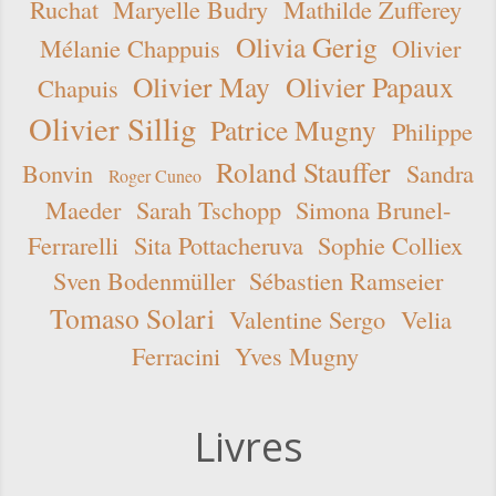
Ruchat
Maryelle Budry
Mathilde Zufferey
Olivia Gerig
Mélanie Chappuis
Olivier
Olivier May
Olivier Papaux
Chapuis
Olivier Sillig
Patrice Mugny
Philippe
Roland Stauffer
Bonvin
Sandra
Roger Cuneo
Maeder
Sarah Tschopp
Simona Brunel-
Ferrarelli
Sita Pottacheruva
Sophie Colliex
Sven Bodenmüller
Sébastien Ramseier
Tomaso Solari
Valentine Sergo
Velia
Ferracini
Yves Mugny
Livres