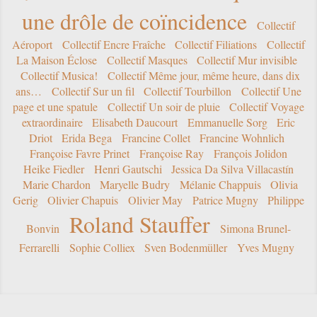
une drôle de coïncidence
Collectif
Aéroport
Collectif Encre Fraîche
Collectif Filiations
Collectif
La Maison Éclose
Collectif Masques
Collectif Mur invisible
Collectif Musica!
Collectif Même jour, même heure, dans dix
ans…
Collectif Sur un fil
Collectif Tourbillon
Collectif Une
page et une spatule
Collectif Un soir de pluie
Collectif Voyage
extraordinaire
Elisabeth Daucourt
Emmanuelle Sorg
Eric
Driot
Erida Bega
Francine Collet
Francine Wohnlich
Françoise Favre Prinet
Françoise Ray
François Jolidon
Heike Fiedler
Henri Gautschi
Jessica Da Silva Villacastín
Marie Chardon
Maryelle Budry
Mélanie Chappuis
Olivia
Gerig
Olivier Chapuis
Olivier May
Patrice Mugny
Philippe
Roland Stauffer
Bonvin
Simona Brunel-
Ferrarelli
Sophie Colliex
Sven Bodenmüller
Yves Mugny