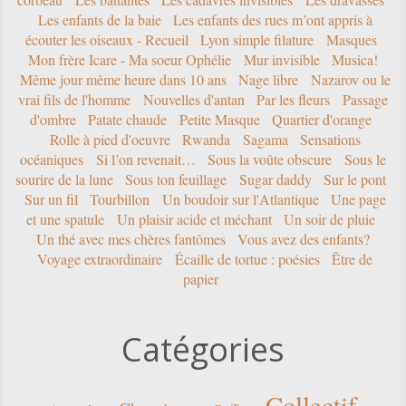
Les enfants de la baie
Les enfants des rues m’ont appris à
écouter les oiseaux - Recueil
Lyon simple filature
Masques
Mon frère Icare - Ma soeur Ophélie
Mur invisible
Musica!
Même jour même heure dans 10 ans
Nage libre
Nazarov ou le
vrai fils de l'homme
Nouvelles d'antan
Par les fleurs
Passage
d'ombre
Patate chaude
Petite Masque
Quartier d'orange
Rolle à pied d'oeuvre
Rwanda
Sagama
Sensations
océaniques
Si l’on revenait…
Sous la voûte obscure
Sous le
sourire de la lune
Sous ton feuillage
Sugar daddy
Sur le pont
Sur un fil
Tourbillon
Un boudoir sur l'Atlantique
Une page
et une spatule
Un plaisir acide et méchant
Un soir de pluie
Un thé avec mes chères fantômes
Vous avez des enfants?
Voyage extraordinaire
Écaille de tortue : poésies
Être de
papier
Catégories
Collectif