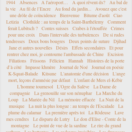
1944
Absences
A l'aéroport…
A quoi rêvent-ils?
Au bal de
la vie
Au fil de l’Encre
Au fond du jardin...
Avouez que c'est
une drôle de coïncidence
Bienvenue
Bitume d'août
Ciao
Letizia
Clothilde : au temps de la Saint-Barthélemy
Comment
ferait Lubitsch ?
Contes suisses
Crabes à l'étouffée
Crimes
pour une croix
Dans l'intervalle des turbulences
De si rudes
tendresses
Deux bons bougres
Deux points de suture
Djihad
Jane et autres nouvelles
Désirs
Effets secondaires
Et pour
rentrer chez moi, je contourne l'ambassade de Chine
Excision
Filiations
Frissons
Félicien
Hannah
Histoires de la porte
d’à côté
Impasse khmère
Journal de Noé
Journal en poésie
K-Squat-Balade
Kitsune
L'anatomie d'une décision
L'ange
mort, leçons d'amnésie par défaut
L'enfant de Mers el-Kébir
L'homme tournesol
L'Ogre du Salève
La Dame de
compagnie
La grenouille sur son nénuphar
La Marche du
Loup
La Mariée du Nil
La mémoire effacée
La Nuit de la
musique
La nuit la plus longue : au temps de l'Escalade
La
plume du calamar
La première après toi
La Rôdeuse
Lave
mes cendres
Le disparu de Lutry
Le don d'Elise - Conte de la
montagne
Le point de vue de la sardine
Le rire du grand
corbeau
Les battantes
Les cadavres invisibles
Les dravasses