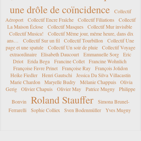
une drôle de coïncidence
Collectif
Aéroport
Collectif Encre Fraîche
Collectif Filiations
Collectif
La Maison Éclose
Collectif Masques
Collectif Mur invisible
Collectif Musica!
Collectif Même jour, même heure, dans dix
ans…
Collectif Sur un fil
Collectif Tourbillon
Collectif Une
page et une spatule
Collectif Un soir de pluie
Collectif Voyage
extraordinaire
Elisabeth Daucourt
Emmanuelle Sorg
Eric
Driot
Erida Bega
Francine Collet
Francine Wohnlich
Françoise Favre Prinet
Françoise Ray
François Jolidon
Heike Fiedler
Henri Gautschi
Jessica Da Silva Villacastín
Marie Chardon
Maryelle Budry
Mélanie Chappuis
Olivia
Gerig
Olivier Chapuis
Olivier May
Patrice Mugny
Philippe
Roland Stauffer
Bonvin
Simona Brunel-
Ferrarelli
Sophie Colliex
Sven Bodenmüller
Yves Mugny