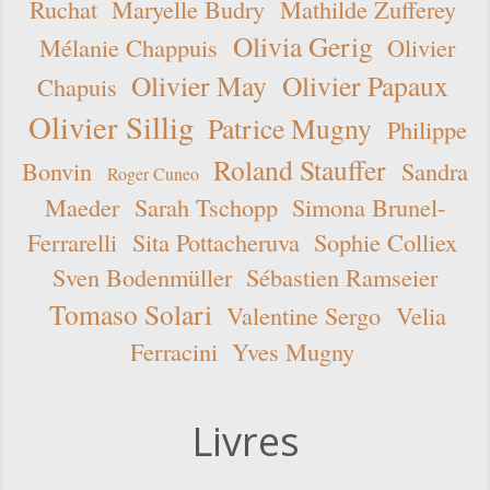
Ruchat
Maryelle Budry
Mathilde Zufferey
Olivia Gerig
Mélanie Chappuis
Olivier
Olivier May
Olivier Papaux
Chapuis
Olivier Sillig
Patrice Mugny
Philippe
Roland Stauffer
Bonvin
Sandra
Roger Cuneo
Maeder
Sarah Tschopp
Simona Brunel-
Ferrarelli
Sita Pottacheruva
Sophie Colliex
Sven Bodenmüller
Sébastien Ramseier
Tomaso Solari
Valentine Sergo
Velia
Ferracini
Yves Mugny
Livres