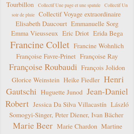
Tourbillon
Collectif Une page et une spatule
Collectif Un
Collectif Voyage extraordinaire
soir de pluie
Elisabeth Daucourt
Emmanuelle Sorg
Emma Vieusseux
Eric Driot
Erida Bega
Francine Collet
Francine Wohnlich
Françoise Favre-Prinet
Françoise Ray
Françoise Roubaudi
François Jolidon
Henri
Glorice Weinstein
Heike Fiedler
Gautschi
Jean-Daniel
Huguette Junod
Robert
Jessica Da Silva Villacastín
László
Somogyi-Singer, Peter Diener, Ivan Bächer
Marie Beer
Marie Chardon
Martine