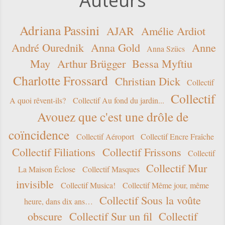
Auteurs
Adriana Passini
AJAR
Amélie Ardiot
André Ourednik
Anna Gold
Anne
Anna Szücs
May
Arthur Brügger
Bessa Myftiu
Charlotte Frossard
Christian Dick
Collectif
Collectif
A quoi rêvent-ils?
Collectif Au fond du jardin...
Avouez que c'est une drôle de
coïncidence
Collectif Aéroport
Collectif Encre Fraîche
Collectif Filiations
Collectif Frissons
Collectif
Collectif Mur
La Maison Éclose
Collectif Masques
invisible
Collectif Musica!
Collectif Même jour, même
Collectif Sous la voûte
heure, dans dix ans…
obscure
Collectif Sur un fil
Collectif