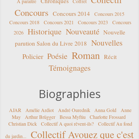
Chroniques
A paraître
Coffret
Concours
Concours 2014
Concours 2015
Concours 2018
Concours 2021
Concours 2023
Concours
Historique
Nouveauté
Nouvelle
2026
Nouvelles
parution Salon du Livre 2018
Roman
Poésie
Policier
Récit
Témoignages
Biographies
AJAR
Amélie Ardiot
André Ourednik
Anna Gold
Anne
May
Arthur Brügger
Bessa Myftiu
Charlotte Frossard
Christian Dick
Collectif A quoi rêvent-ils?
Collectif Au fond
Collectif Avouez que c'est
du jardin...