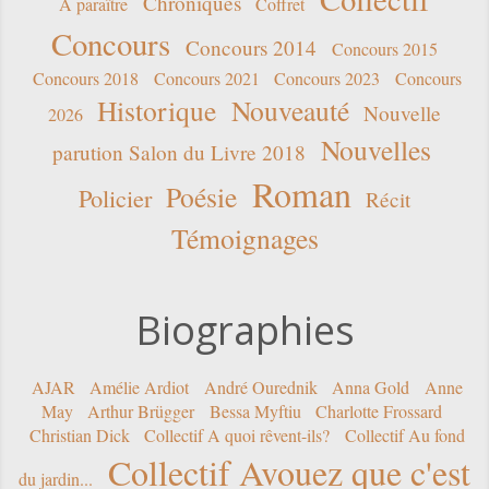
Chroniques
A paraître
Coffret
Concours
Concours 2014
Concours 2015
Concours 2018
Concours 2021
Concours 2023
Concours
Historique
Nouveauté
Nouvelle
2026
Nouvelles
parution Salon du Livre 2018
Roman
Poésie
Policier
Récit
Témoignages
Biographies
AJAR
Amélie Ardiot
André Ourednik
Anna Gold
Anne
May
Arthur Brügger
Bessa Myftiu
Charlotte Frossard
Christian Dick
Collectif A quoi rêvent-ils?
Collectif Au fond
Collectif Avouez que c'est
du jardin...