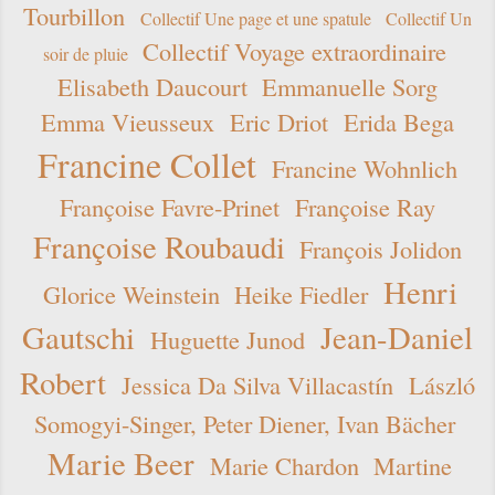
Tourbillon
Collectif Une page et une spatule
Collectif Un
Collectif Voyage extraordinaire
soir de pluie
Elisabeth Daucourt
Emmanuelle Sorg
Emma Vieusseux
Eric Driot
Erida Bega
Francine Collet
Francine Wohnlich
Françoise Favre-Prinet
Françoise Ray
Françoise Roubaudi
François Jolidon
Henri
Glorice Weinstein
Heike Fiedler
Gautschi
Jean-Daniel
Huguette Junod
Robert
Jessica Da Silva Villacastín
László
Somogyi-Singer, Peter Diener, Ivan Bächer
Marie Beer
Marie Chardon
Martine