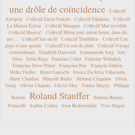
une drôle de coïncidence
Collectif
Aéroport
Collectif Encre Fraîche
Collectif Filiations
Collectif
La Maison Éclose
Collectif Masques
Collectif Mur invisible
Collectif Musica!
Collectif Même jour, même heure, dans dix
ans…
Collectif Sur un fil
Collectif Tourbillon
Collectif Une
page et une spatule
Collectif Un soir de pluie
Collectif Voyage
extraordinaire
Elisabeth Daucourt
Emmanuelle Sorg
Eric
Driot
Erida Bega
Francine Collet
Francine Wohnlich
Françoise Favre Prinet
Françoise Ray
François Jolidon
Heike Fiedler
Henri Gautschi
Jessica Da Silva Villacastín
Marie Chardon
Maryelle Budry
Mélanie Chappuis
Olivia
Gerig
Olivier Chapuis
Olivier May
Patrice Mugny
Philippe
Roland Stauffer
Bonvin
Simona Brunel-
Ferrarelli
Sophie Colliex
Sven Bodenmüller
Yves Mugny