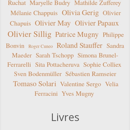
Ruchat
Maryelle Budry
Mathilde Zufferey
Olivia Gerig
Mélanie Chappuis
Olivier
Olivier May
Olivier Papaux
Chapuis
Olivier Sillig
Patrice Mugny
Philippe
Roland Stauffer
Bonvin
Sandra
Roger Cuneo
Maeder
Sarah Tschopp
Simona Brunel-
Ferrarelli
Sita Pottacheruva
Sophie Colliex
Sven Bodenmüller
Sébastien Ramseier
Tomaso Solari
Valentine Sergo
Velia
Ferracini
Yves Mugny
Livres