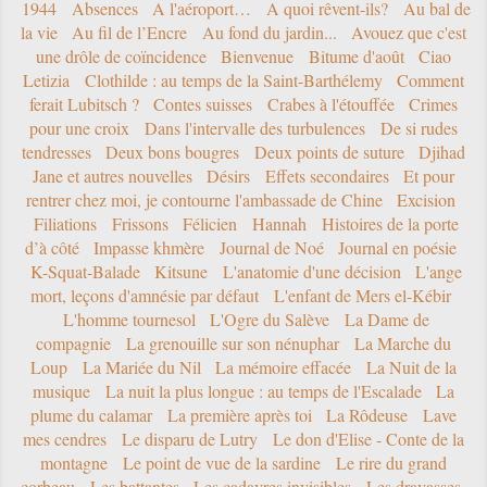
1944
Absences
A l'aéroport…
A quoi rêvent-ils?
Au bal de
la vie
Au fil de l’Encre
Au fond du jardin...
Avouez que c'est
une drôle de coïncidence
Bienvenue
Bitume d'août
Ciao
Letizia
Clothilde : au temps de la Saint-Barthélemy
Comment
ferait Lubitsch ?
Contes suisses
Crabes à l'étouffée
Crimes
pour une croix
Dans l'intervalle des turbulences
De si rudes
tendresses
Deux bons bougres
Deux points de suture
Djihad
Jane et autres nouvelles
Désirs
Effets secondaires
Et pour
rentrer chez moi, je contourne l'ambassade de Chine
Excision
Filiations
Frissons
Félicien
Hannah
Histoires de la porte
d’à côté
Impasse khmère
Journal de Noé
Journal en poésie
K-Squat-Balade
Kitsune
L'anatomie d'une décision
L'ange
mort, leçons d'amnésie par défaut
L'enfant de Mers el-Kébir
L'homme tournesol
L'Ogre du Salève
La Dame de
compagnie
La grenouille sur son nénuphar
La Marche du
Loup
La Mariée du Nil
La mémoire effacée
La Nuit de la
musique
La nuit la plus longue : au temps de l'Escalade
La
plume du calamar
La première après toi
La Rôdeuse
Lave
mes cendres
Le disparu de Lutry
Le don d'Elise - Conte de la
montagne
Le point de vue de la sardine
Le rire du grand
corbeau
Les battantes
Les cadavres invisibles
Les dravasses