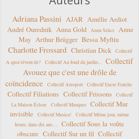
Auteurs
Adriana Passini
AJAR
Amélie Ardiot
André Ourednik
Anna Gold
Anne
Anna Szücs
May
Arthur Brügger
Bessa Myftiu
Charlotte Frossard
Christian Dick
Collectif
Collectif
A quoi rêvent-ils?
Collectif Au fond du jardin...
Avouez que c'est une drôle de
coïncidence
Collectif Aéroport
Collectif Encre Fraîche
Collectif Filiations
Collectif Frissons
Collectif
Collectif Mur
La Maison Éclose
Collectif Masques
invisible
Collectif Musica!
Collectif Même jour, même
Collectif Sous la voûte
heure, dans dix ans…
obscure
Collectif Sur un fil
Collectif