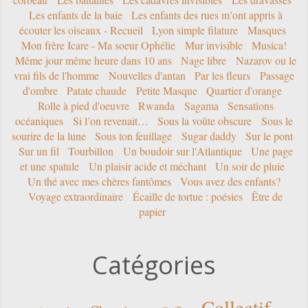
Les enfants de la baie
Les enfants des rues m’ont appris à
écouter les oiseaux - Recueil
Lyon simple filature
Masques
Mon frère Icare - Ma soeur Ophélie
Mur invisible
Musica!
Même jour même heure dans 10 ans
Nage libre
Nazarov ou le
vrai fils de l'homme
Nouvelles d'antan
Par les fleurs
Passage
d'ombre
Patate chaude
Petite Masque
Quartier d'orange
Rolle à pied d'oeuvre
Rwanda
Sagama
Sensations
océaniques
Si l’on revenait…
Sous la voûte obscure
Sous le
sourire de la lune
Sous ton feuillage
Sugar daddy
Sur le pont
Sur un fil
Tourbillon
Un boudoir sur l'Atlantique
Une page
et une spatule
Un plaisir acide et méchant
Un soir de pluie
Un thé avec mes chères fantômes
Vous avez des enfants?
Voyage extraordinaire
Écaille de tortue : poésies
Être de
papier
Catégories
Collectif