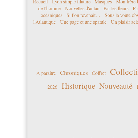
Recueil
Lyon simple filature
Masques
Mon frère 
de l'homme
Nouvelles d'antan
Par les fleurs
Pa
océaniques
Si l’on revenait…
Sous la voûte ob
l'Atlantique
Une page et une spatule
Un plaisir ac
Collecti
Chroniques
A paraître
Coffret
Historique
Nouveauté
2026