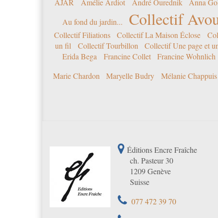
AJAR
Amélie Ardiot
André Ourednik
Anna Go
Collectif Avou
Au fond du jardin...
Collectif Filiations
Collectif La Maison Éclose
Col
un fil
Collectif Tourbillon
Collectif Une page et u
Erida Bega
Francine Collet
Francine Wohnlich
Marie Chardon
Maryelle Budry
Mélanie Chappuis
Éditions Encre Fraîche
ch. Pasteur 30
1209 Genève
Suisse
077 472 39 70