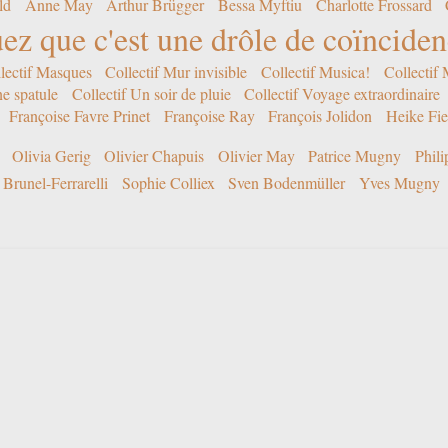
ld
Anne May
Arthur Brügger
Bessa Myftiu
Charlotte Frossard
ez que c'est une drôle de coïncide
lectif Masques
Collectif Mur invisible
Collectif Musica!
Collectif
ne spatule
Collectif Un soir de pluie
Collectif Voyage extraordinaire
Françoise Favre Prinet
Françoise Ray
François Jolidon
Heike Fie
Olivia Gerig
Olivier Chapuis
Olivier May
Patrice Mugny
Phil
Brunel-Ferrarelli
Sophie Colliex
Sven Bodenmüller
Yves Mugny