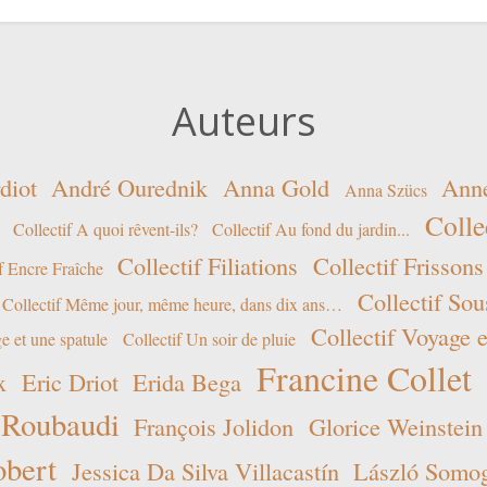
Auteurs
diot
André Ourednik
Anna Gold
Ann
Anna Szücs
Colle
Collectif A quoi rêvent-ils?
Collectif Au fond du jardin...
Collectif Filiations
Collectif Frissons
f Encre Fraîche
Collectif Sou
Collectif Même jour, même heure, dans dix ans…
Collectif Voyage e
e et une spatule
Collectif Un soir de pluie
Francine Collet
x
Eric Driot
Erida Bega
 Roubaudi
François Jolidon
Glorice Weinstein
obert
Jessica Da Silva Villacastín
László Somogy