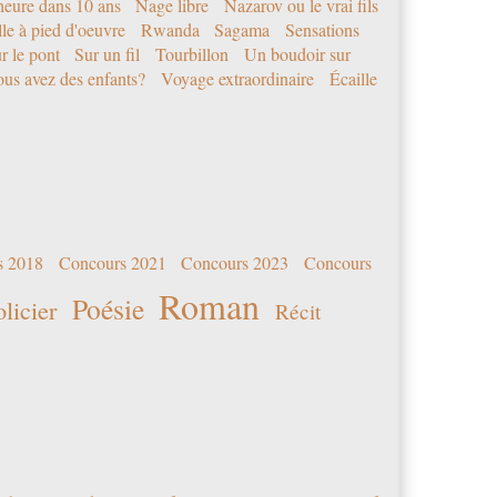
eure dans 10 ans
Nage libre
Nazarov ou le vrai fils
le à pied d'oeuvre
Rwanda
Sagama
Sensations
r le pont
Sur un fil
Tourbillon
Un boudoir sur
us avez des enfants?
Voyage extraordinaire
Écaille
s 2018
Concours 2021
Concours 2023
Concours
Roman
Poésie
olicier
Récit