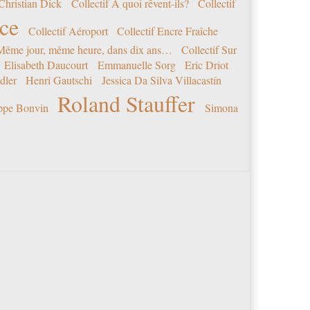
Christian Dick
Collectif A quoi rêvent-ils?
Collectif
nce
Collectif Aéroport
Collectif Encre Fraîche
 Même jour, même heure, dans dix ans…
Collectif Sur
Elisabeth Daucourt
Emmanuelle Sorg
Eric Driot
dler
Henri Gautschi
Jessica Da Silva Villacastín
Roland Stauffer
ippe Bonvin
Simona