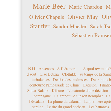
Marie Beer
Marie Chardon
Ma
Olivier May
Oli
Olivier Chapuis
Stauffer
Sandra Maeder
Sarah Ts
Sébastien Ramsei
1944
Absences
A l'aéroport…
A quoi rêvent-ils?
d'août
Ciao Letizia
Clothilde : au temps de la Sai
turbulences
De si rudes tendresses
Deux bons b
contourne l'ambassade de Chine
Excision
Filiati
Squat-Balade
Kitsune
L'anatomie d'une décision
compagnie
La grenouille sur son nénuphar
La
l'Escalade
La plume du calamar
La première après
sardine
Le rire du grand corbeau
Les battantes