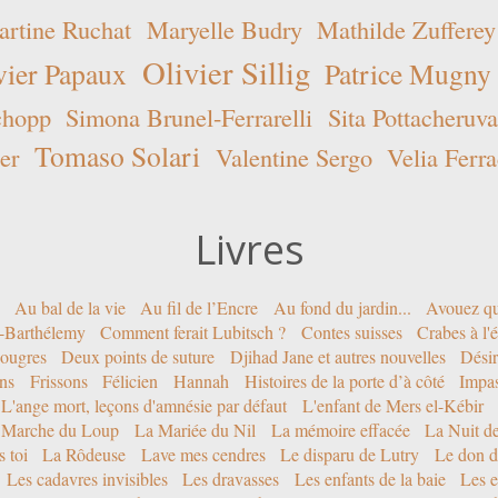
rtine Ruchat
Maryelle Budry
Mathilde Zufferey
Olivier Sillig
vier Papaux
Patrice Mugny
chopp
Simona Brunel-Ferrarelli
Sita Pottacheruva
Tomaso Solari
er
Valentine Sergo
Velia Ferra
Livres
Au bal de la vie
Au fil de l’Encre
Au fond du jardin...
Avouez qu
nt-Barthélemy
Comment ferait Lubitsch ?
Contes suisses
Crabes à l'
ougres
Deux points de suture
Djihad Jane et autres nouvelles
Désir
ons
Frissons
Félicien
Hannah
Histoires de la porte d’à côté
Impa
L'ange mort, leçons d'amnésie par défaut
L'enfant de Mers el-Kébir
 Marche du Loup
La Mariée du Nil
La mémoire effacée
La Nuit d
 toi
La Rôdeuse
Lave mes cendres
Le disparu de Lutry
Le don d
Les cadavres invisibles
Les dravasses
Les enfants de la baie
Les e