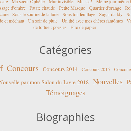
Icare - Ma soeur Ophélie
Mur invisible
Musica!
Même jour même h
ssage d'ombre
Patate chaude
Petite Masque
Quartier d'orange
Rol
scure
Sous le sourire de la lune
Sous ton feuillage
Sugar daddy
Su
ide et méchant
Un soir de pluie
Un thé avec mes chères fantômes
Vo
de tortue : poésies
Être de papier
Catégories
f
Concours
Concours 2014
Concours 2015
Concour
Nouvelles
P
Nouvelle parution Salon du Livre 2018
Témoignages
Biographies