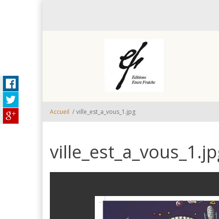
Aller au contenu principal
Accueil
/
ville_est_a_vous_1.jpg
ville_est_a_vous_1.jp