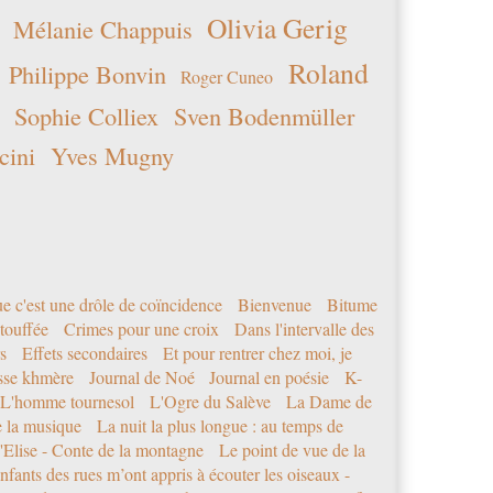
Olivia Gerig
Mélanie Chappuis
Roland
Philippe Bonvin
Roger Cuneo
Sophie Colliex
Sven Bodenmüller
cini
Yves Mugny
e c'est une drôle de coïncidence
Bienvenue
Bitume
étouffée
Crimes pour une croix
Dans l'intervalle des
s
Effets secondaires
Et pour rentrer chez moi, je
sse khmère
Journal de Noé
Journal en poésie
K-
L'homme tournesol
L'Ogre du Salève
La Dame de
e la musique
La nuit la plus longue : au temps de
'Elise - Conte de la montagne
Le point de vue de la
nfants des rues m’ont appris à écouter les oiseaux -