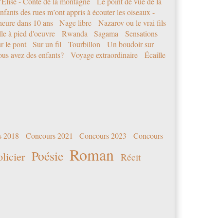
'Elise - Conte de la montagne
Le point de vue de la
nfants des rues m’ont appris à écouter les oiseaux -
eure dans 10 ans
Nage libre
Nazarov ou le vrai fils
le à pied d'oeuvre
Rwanda
Sagama
Sensations
r le pont
Sur un fil
Tourbillon
Un boudoir sur
us avez des enfants?
Voyage extraordinaire
Écaille
s 2018
Concours 2021
Concours 2023
Concours
Roman
Poésie
olicier
Récit