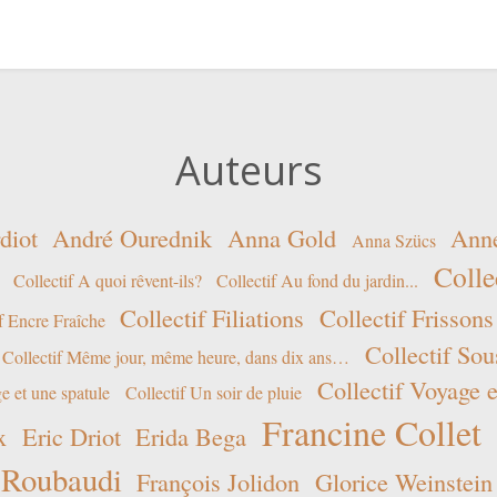
Auteurs
diot
André Ourednik
Anna Gold
Ann
Anna Szücs
Colle
Collectif A quoi rêvent-ils?
Collectif Au fond du jardin...
Collectif Filiations
Collectif Frissons
f Encre Fraîche
Collectif Sou
Collectif Même jour, même heure, dans dix ans…
Collectif Voyage e
e et une spatule
Collectif Un soir de pluie
Francine Collet
x
Eric Driot
Erida Bega
 Roubaudi
François Jolidon
Glorice Weinstein