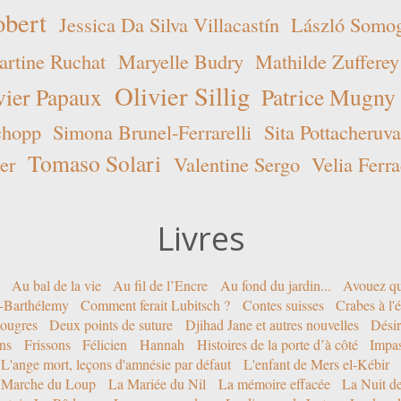
obert
Jessica Da Silva Villacastín
László Somogy
rtine Ruchat
Maryelle Budry
Mathilde Zufferey
Olivier Sillig
vier Papaux
Patrice Mugny
chopp
Simona Brunel-Ferrarelli
Sita Pottacheruva
Tomaso Solari
er
Valentine Sergo
Velia Ferra
Livres
Au bal de la vie
Au fil de l’Encre
Au fond du jardin...
Avouez qu
nt-Barthélemy
Comment ferait Lubitsch ?
Contes suisses
Crabes à l'
ougres
Deux points de suture
Djihad Jane et autres nouvelles
Désir
ons
Frissons
Félicien
Hannah
Histoires de la porte d’à côté
Impa
L'ange mort, leçons d'amnésie par défaut
L'enfant de Mers el-Kébir
 Marche du Loup
La Mariée du Nil
La mémoire effacée
La Nuit d