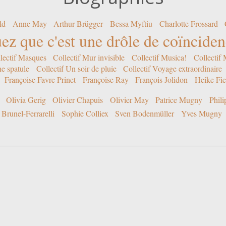
ld
Anne May
Arthur Brügger
Bessa Myftiu
Charlotte Frossard
ez que c'est une drôle de coïncide
lectif Masques
Collectif Mur invisible
Collectif Musica!
Collectif
ne spatule
Collectif Un soir de pluie
Collectif Voyage extraordinaire
Françoise Favre Prinet
Françoise Ray
François Jolidon
Heike Fie
Olivia Gerig
Olivier Chapuis
Olivier May
Patrice Mugny
Phil
Brunel-Ferrarelli
Sophie Colliex
Sven Bodenmüller
Yves Mugny