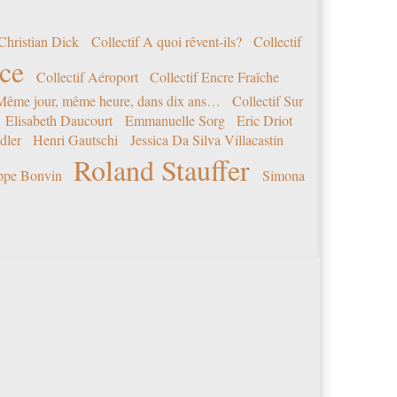
Christian Dick
Collectif A quoi rêvent-ils?
Collectif
nce
Collectif Aéroport
Collectif Encre Fraîche
 Même jour, même heure, dans dix ans…
Collectif Sur
Elisabeth Daucourt
Emmanuelle Sorg
Eric Driot
dler
Henri Gautschi
Jessica Da Silva Villacastín
Roland Stauffer
ippe Bonvin
Simona