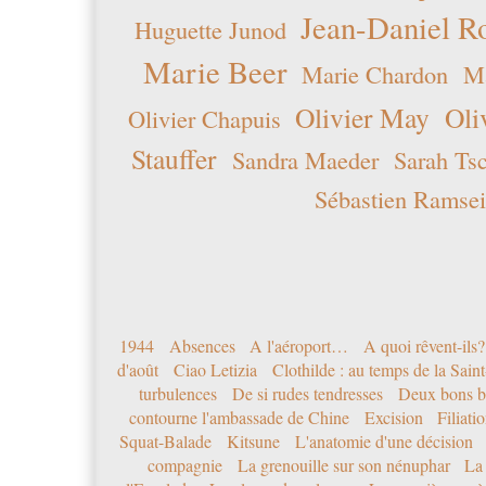
Jean-Daniel R
Huguette Junod
Marie Beer
Marie Chardon
Ma
Olivier May
Oli
Olivier Chapuis
Stauffer
Sandra Maeder
Sarah Ts
Sébastien Ramsei
1944
Absences
A l'aéroport…
A quoi rêvent-ils?
d'août
Ciao Letizia
Clothilde : au temps de la Sai
turbulences
De si rudes tendresses
Deux bons b
contourne l'ambassade de Chine
Excision
Filiati
Squat-Balade
Kitsune
L'anatomie d'une décision
compagnie
La grenouille sur son nénuphar
La