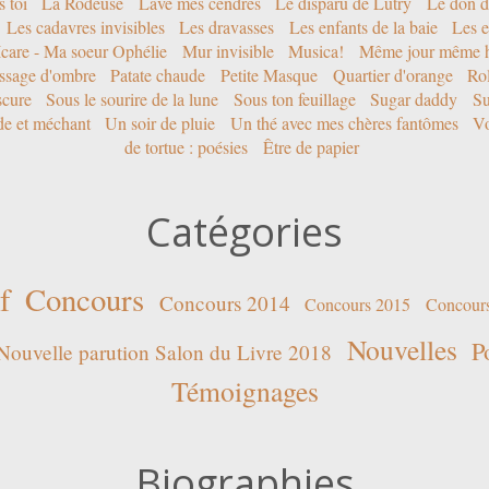
 toi
La Rôdeuse
Lave mes cendres
Le disparu de Lutry
Le don d
Les cadavres invisibles
Les dravasses
Les enfants de la baie
Les e
Icare - Ma soeur Ophélie
Mur invisible
Musica!
Même jour même h
ssage d'ombre
Patate chaude
Petite Masque
Quartier d'orange
Rol
scure
Sous le sourire de la lune
Sous ton feuillage
Sugar daddy
Su
ide et méchant
Un soir de pluie
Un thé avec mes chères fantômes
Vo
de tortue : poésies
Être de papier
Catégories
f
Concours
Concours 2014
Concours 2015
Concour
Nouvelles
P
Nouvelle parution Salon du Livre 2018
Témoignages
Biographies