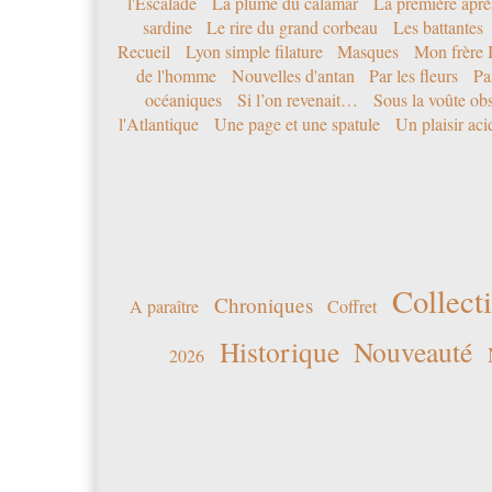
l'Escalade
La plume du calamar
La première après
sardine
Le rire du grand corbeau
Les battantes
Recueil
Lyon simple filature
Masques
Mon frère 
de l'homme
Nouvelles d'antan
Par les fleurs
Pa
océaniques
Si l’on revenait…
Sous la voûte ob
l'Atlantique
Une page et une spatule
Un plaisir ac
Collecti
Chroniques
A paraître
Coffret
Historique
Nouveauté
2026