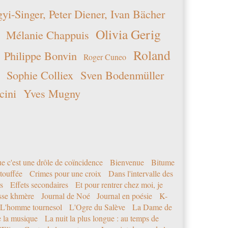
i-Singer, Peter Diener, Ivan Bächer
Olivia Gerig
Mélanie Chappuis
Roland
Philippe Bonvin
Roger Cuneo
Sophie Colliex
Sven Bodenmüller
cini
Yves Mugny
e c'est une drôle de coïncidence
Bienvenue
Bitume
étouffée
Crimes pour une croix
Dans l'intervalle des
s
Effets secondaires
Et pour rentrer chez moi, je
sse khmère
Journal de Noé
Journal en poésie
K-
L'homme tournesol
L'Ogre du Salève
La Dame de
e la musique
La nuit la plus longue : au temps de