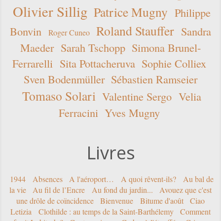
Olivier Sillig
Patrice Mugny
Philippe
Roland Stauffer
Bonvin
Sandra
Roger Cuneo
Maeder
Sarah Tschopp
Simona Brunel-
Ferrarelli
Sita Pottacheruva
Sophie Colliex
Sven Bodenmüller
Sébastien Ramseier
Tomaso Solari
Valentine Sergo
Velia
Ferracini
Yves Mugny
Livres
1944
Absences
A l'aéroport…
A quoi rêvent-ils?
Au bal de
la vie
Au fil de l’Encre
Au fond du jardin...
Avouez que c'est
une drôle de coïncidence
Bienvenue
Bitume d'août
Ciao
Letizia
Clothilde : au temps de la Saint-Barthélemy
Comment