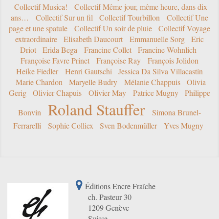
Collectif Musica!
Collectif Même jour, même heure, dans dix
ans…
Collectif Sur un fil
Collectif Tourbillon
Collectif Une
page et une spatule
Collectif Un soir de pluie
Collectif Voyage
extraordinaire
Elisabeth Daucourt
Emmanuelle Sorg
Eric
Driot
Erida Bega
Francine Collet
Francine Wohnlich
Françoise Favre Prinet
Françoise Ray
François Jolidon
Heike Fiedler
Henri Gautschi
Jessica Da Silva Villacastín
Marie Chardon
Maryelle Budry
Mélanie Chappuis
Olivia
Gerig
Olivier Chapuis
Olivier May
Patrice Mugny
Philippe
Roland Stauffer
Bonvin
Simona Brunel-
Ferrarelli
Sophie Colliex
Sven Bodenmüller
Yves Mugny
Éditions Encre Fraîche
ch. Pasteur 30
1209 Genève
Suisse