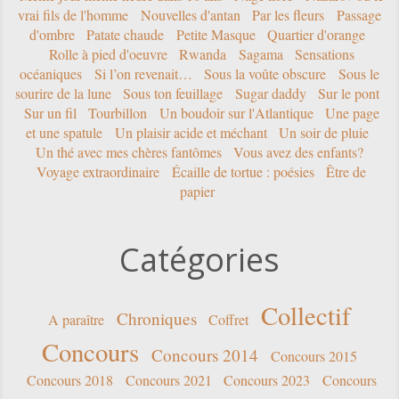
vrai fils de l'homme
Nouvelles d'antan
Par les fleurs
Passage
d'ombre
Patate chaude
Petite Masque
Quartier d'orange
Rolle à pied d'oeuvre
Rwanda
Sagama
Sensations
océaniques
Si l’on revenait…
Sous la voûte obscure
Sous le
sourire de la lune
Sous ton feuillage
Sugar daddy
Sur le pont
Sur un fil
Tourbillon
Un boudoir sur l'Atlantique
Une page
et une spatule
Un plaisir acide et méchant
Un soir de pluie
Un thé avec mes chères fantômes
Vous avez des enfants?
Voyage extraordinaire
Écaille de tortue : poésies
Être de
papier
Catégories
Collectif
Chroniques
A paraître
Coffret
Concours
Concours 2014
Concours 2015
Concours 2018
Concours 2021
Concours 2023
Concours