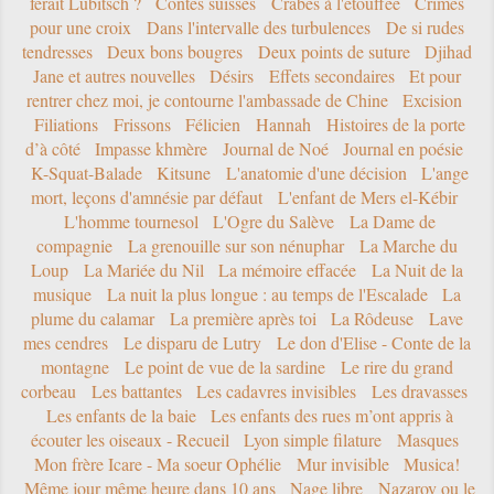
ferait Lubitsch ?
Contes suisses
Crabes à l'étouffée
Crimes
pour une croix
Dans l'intervalle des turbulences
De si rudes
tendresses
Deux bons bougres
Deux points de suture
Djihad
Jane et autres nouvelles
Désirs
Effets secondaires
Et pour
rentrer chez moi, je contourne l'ambassade de Chine
Excision
Filiations
Frissons
Félicien
Hannah
Histoires de la porte
d’à côté
Impasse khmère
Journal de Noé
Journal en poésie
K-Squat-Balade
Kitsune
L'anatomie d'une décision
L'ange
mort, leçons d'amnésie par défaut
L'enfant de Mers el-Kébir
L'homme tournesol
L'Ogre du Salève
La Dame de
compagnie
La grenouille sur son nénuphar
La Marche du
Loup
La Mariée du Nil
La mémoire effacée
La Nuit de la
musique
La nuit la plus longue : au temps de l'Escalade
La
plume du calamar
La première après toi
La Rôdeuse
Lave
mes cendres
Le disparu de Lutry
Le don d'Elise - Conte de la
montagne
Le point de vue de la sardine
Le rire du grand
corbeau
Les battantes
Les cadavres invisibles
Les dravasses
Les enfants de la baie
Les enfants des rues m’ont appris à
écouter les oiseaux - Recueil
Lyon simple filature
Masques
Mon frère Icare - Ma soeur Ophélie
Mur invisible
Musica!
Même jour même heure dans 10 ans
Nage libre
Nazarov ou le