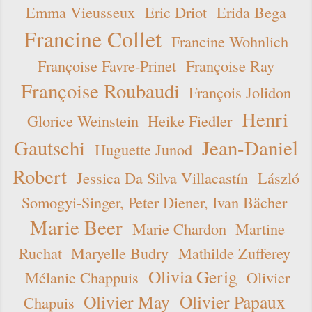
Emma Vieusseux
Eric Driot
Erida Bega
Francine Collet
Francine Wohnlich
Françoise Favre-Prinet
Françoise Ray
Françoise Roubaudi
François Jolidon
Henri
Glorice Weinstein
Heike Fiedler
Gautschi
Jean-Daniel
Huguette Junod
Robert
Jessica Da Silva Villacastín
László
Somogyi-Singer, Peter Diener, Ivan Bächer
Marie Beer
Marie Chardon
Martine
Ruchat
Maryelle Budry
Mathilde Zufferey
Olivia Gerig
Mélanie Chappuis
Olivier
Olivier May
Olivier Papaux
Chapuis