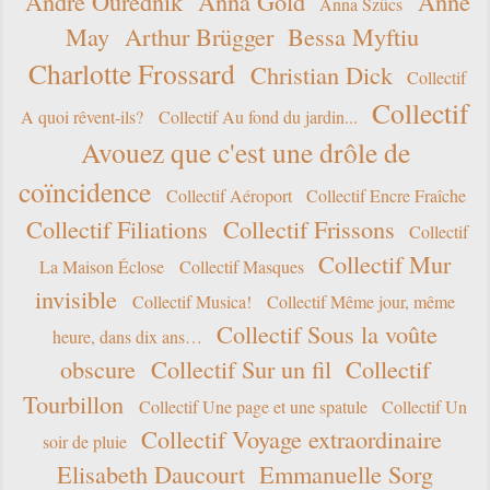
André Ourednik
Anna Gold
Anne
Anna Szücs
May
Arthur Brügger
Bessa Myftiu
Charlotte Frossard
Christian Dick
Collectif
Collectif
A quoi rêvent-ils?
Collectif Au fond du jardin...
Avouez que c'est une drôle de
coïncidence
Collectif Aéroport
Collectif Encre Fraîche
Collectif Filiations
Collectif Frissons
Collectif
Collectif Mur
La Maison Éclose
Collectif Masques
invisible
Collectif Musica!
Collectif Même jour, même
Collectif Sous la voûte
heure, dans dix ans…
obscure
Collectif Sur un fil
Collectif
Tourbillon
Collectif Une page et une spatule
Collectif Un
Collectif Voyage extraordinaire
soir de pluie
Elisabeth Daucourt
Emmanuelle Sorg