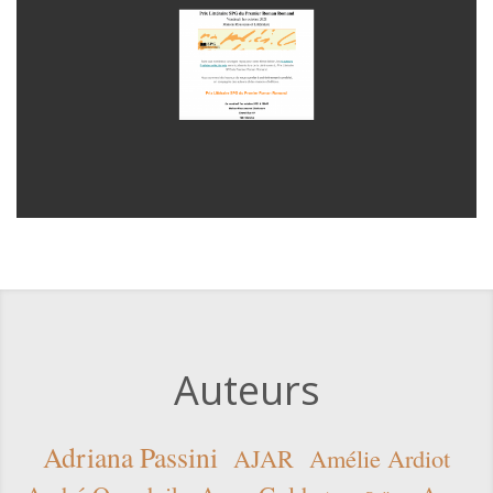
Auteurs
Adriana Passini
AJAR
Amélie Ardiot