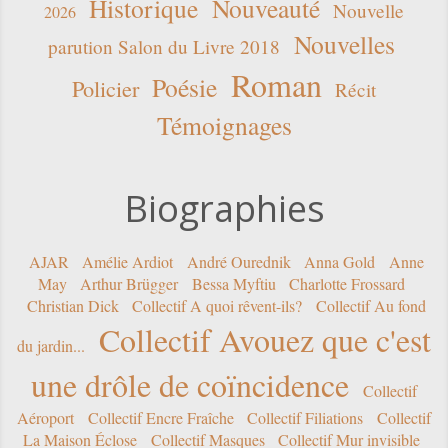
Historique
Nouveauté
Nouvelle
2026
Nouvelles
parution Salon du Livre 2018
Roman
Poésie
Policier
Récit
Témoignages
Biographies
AJAR
Amélie Ardiot
André Ourednik
Anna Gold
Anne
May
Arthur Brügger
Bessa Myftiu
Charlotte Frossard
Christian Dick
Collectif A quoi rêvent-ils?
Collectif Au fond
Collectif Avouez que c'est
du jardin...
une drôle de coïncidence
Collectif
Aéroport
Collectif Encre Fraîche
Collectif Filiations
Collectif
La Maison Éclose
Collectif Masques
Collectif Mur invisible