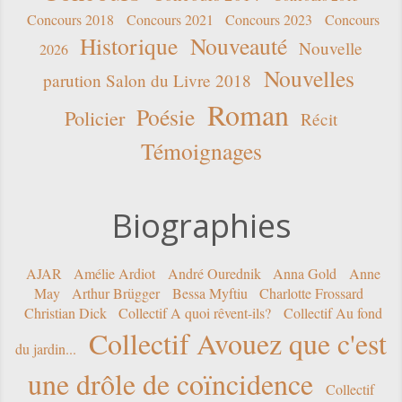
Concours 2018
Concours 2021
Concours 2023
Concours
Historique
Nouveauté
Nouvelle
2026
Nouvelles
parution Salon du Livre 2018
Roman
Poésie
Policier
Récit
Témoignages
Biographies
AJAR
Amélie Ardiot
André Ourednik
Anna Gold
Anne
May
Arthur Brügger
Bessa Myftiu
Charlotte Frossard
Christian Dick
Collectif A quoi rêvent-ils?
Collectif Au fond
Collectif Avouez que c'est
du jardin...
une drôle de coïncidence
Collectif