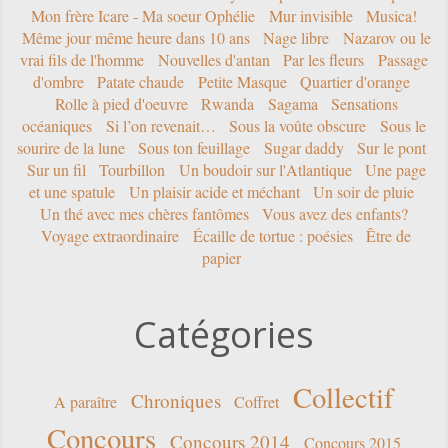
Mon frère Icare - Ma soeur Ophélie
Mur invisible
Musica!
Même jour même heure dans 10 ans
Nage libre
Nazarov ou le
vrai fils de l'homme
Nouvelles d'antan
Par les fleurs
Passage
d'ombre
Patate chaude
Petite Masque
Quartier d'orange
Rolle à pied d'oeuvre
Rwanda
Sagama
Sensations
océaniques
Si l’on revenait…
Sous la voûte obscure
Sous le
sourire de la lune
Sous ton feuillage
Sugar daddy
Sur le pont
Sur un fil
Tourbillon
Un boudoir sur l'Atlantique
Une page
et une spatule
Un plaisir acide et méchant
Un soir de pluie
Un thé avec mes chères fantômes
Vous avez des enfants?
Voyage extraordinaire
Écaille de tortue : poésies
Être de
papier
Catégories
Collectif
Chroniques
A paraître
Coffret
Concours
Concours 2014
Concours 2015