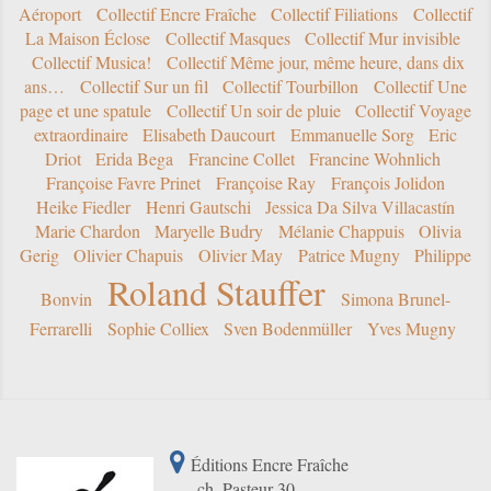
Aéroport
Collectif Encre Fraîche
Collectif Filiations
Collectif
La Maison Éclose
Collectif Masques
Collectif Mur invisible
Collectif Musica!
Collectif Même jour, même heure, dans dix
ans…
Collectif Sur un fil
Collectif Tourbillon
Collectif Une
page et une spatule
Collectif Un soir de pluie
Collectif Voyage
extraordinaire
Elisabeth Daucourt
Emmanuelle Sorg
Eric
Driot
Erida Bega
Francine Collet
Francine Wohnlich
Françoise Favre Prinet
Françoise Ray
François Jolidon
Heike Fiedler
Henri Gautschi
Jessica Da Silva Villacastín
Marie Chardon
Maryelle Budry
Mélanie Chappuis
Olivia
Gerig
Olivier Chapuis
Olivier May
Patrice Mugny
Philippe
Roland Stauffer
Bonvin
Simona Brunel-
Ferrarelli
Sophie Colliex
Sven Bodenmüller
Yves Mugny
Éditions Encre Fraîche
ch. Pasteur 30