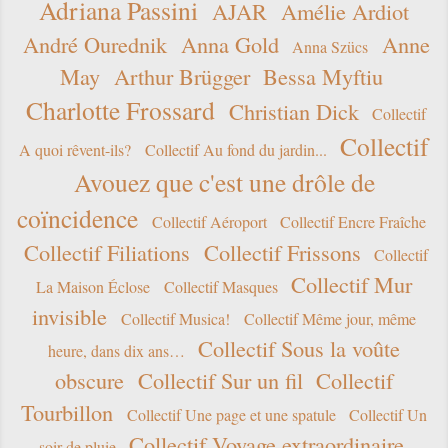
Adriana Passini
AJAR
Amélie Ardiot
André Ourednik
Anna Gold
Anne
Anna Szücs
May
Arthur Brügger
Bessa Myftiu
Charlotte Frossard
Christian Dick
Collectif
Collectif
A quoi rêvent-ils?
Collectif Au fond du jardin...
Avouez que c'est une drôle de
coïncidence
Collectif Aéroport
Collectif Encre Fraîche
Collectif Filiations
Collectif Frissons
Collectif
Collectif Mur
La Maison Éclose
Collectif Masques
invisible
Collectif Musica!
Collectif Même jour, même
Collectif Sous la voûte
heure, dans dix ans…
obscure
Collectif Sur un fil
Collectif
Tourbillon
Collectif Une page et une spatule
Collectif Un
Collectif Voyage extraordinaire
soir de pluie