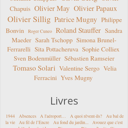
Olivier May
Olivier Papaux
Chapuis
Olivier Sillig
Patrice Mugny
Philippe
Roland Stauffer
Bonvin
Sandra
Roger Cuneo
Maeder
Sarah Tschopp
Simona Brunel-
Ferrarelli
Sita Pottacheruva
Sophie Colliex
Sven Bodenmüller
Sébastien Ramseier
Tomaso Solari
Valentine Sergo
Velia
Ferracini
Yves Mugny
Livres
1944
Absences
A l'aéroport…
A quoi rêvent-ils?
Au bal de
la vie
Au fil de l’Encre
Au fond du jardin...
Avouez que c'est