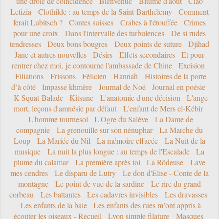
une drôle de coïncidence
Bienvenue
Bitume d'août
Ciao
Letizia
Clothilde : au temps de la Saint-Barthélemy
Comment
ferait Lubitsch ?
Contes suisses
Crabes à l'étouffée
Crimes
pour une croix
Dans l'intervalle des turbulences
De si rudes
tendresses
Deux bons bougres
Deux points de suture
Djihad
Jane et autres nouvelles
Désirs
Effets secondaires
Et pour
rentrer chez moi, je contourne l'ambassade de Chine
Excision
Filiations
Frissons
Félicien
Hannah
Histoires de la porte
d’à côté
Impasse khmère
Journal de Noé
Journal en poésie
K-Squat-Balade
Kitsune
L'anatomie d'une décision
L'ange
mort, leçons d'amnésie par défaut
L'enfant de Mers el-Kébir
L'homme tournesol
L'Ogre du Salève
La Dame de
compagnie
La grenouille sur son nénuphar
La Marche du
Loup
La Mariée du Nil
La mémoire effacée
La Nuit de la
musique
La nuit la plus longue : au temps de l'Escalade
La
plume du calamar
La première après toi
La Rôdeuse
Lave
mes cendres
Le disparu de Lutry
Le don d'Elise - Conte de la
montagne
Le point de vue de la sardine
Le rire du grand
corbeau
Les battantes
Les cadavres invisibles
Les dravasses
Les enfants de la baie
Les enfants des rues m’ont appris à
écouter les oiseaux - Recueil
Lyon simple filature
Masques