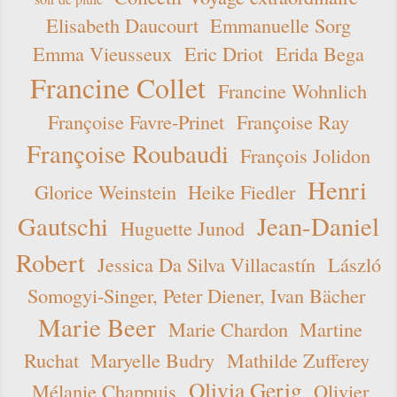
Elisabeth Daucourt
Emmanuelle Sorg
Emma Vieusseux
Eric Driot
Erida Bega
Francine Collet
Francine Wohnlich
Françoise Favre-Prinet
Françoise Ray
Françoise Roubaudi
François Jolidon
Henri
Glorice Weinstein
Heike Fiedler
Gautschi
Jean-Daniel
Huguette Junod
Robert
Jessica Da Silva Villacastín
László
Somogyi-Singer, Peter Diener, Ivan Bächer
Marie Beer
Marie Chardon
Martine
Ruchat
Maryelle Budry
Mathilde Zufferey
Olivia Gerig
Mélanie Chappuis
Olivier