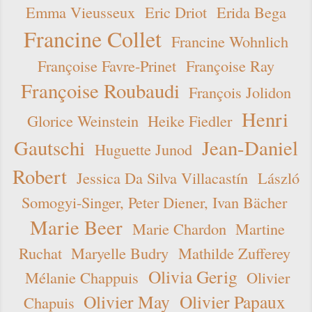
Emma Vieusseux
Eric Driot
Erida Bega
Francine Collet
Francine Wohnlich
Françoise Favre-Prinet
Françoise Ray
Françoise Roubaudi
François Jolidon
Henri
Glorice Weinstein
Heike Fiedler
Gautschi
Jean-Daniel
Huguette Junod
Robert
Jessica Da Silva Villacastín
László
Somogyi-Singer, Peter Diener, Ivan Bächer
Marie Beer
Marie Chardon
Martine
Ruchat
Maryelle Budry
Mathilde Zufferey
Olivia Gerig
Mélanie Chappuis
Olivier
Olivier May
Olivier Papaux
Chapuis