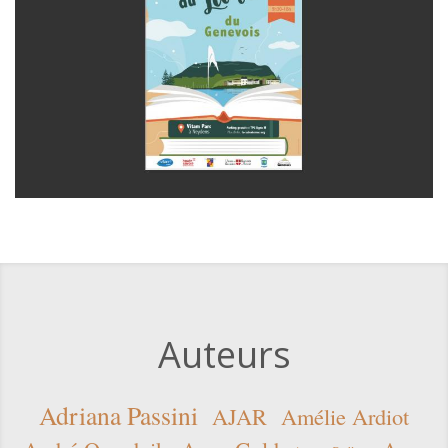
Auteurs
Adriana Passini
AJAR
Amélie Ardiot