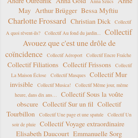
André Ourednik
Anna Gold
Anne
Anna Szücs
May
Arthur Brügger
Bessa Myftiu
Charlotte Frossard
Christian Dick
Collectif
Collectif
A quoi rêvent-ils?
Collectif Au fond du jardin...
Avouez que c'est une drôle de
coïncidence
Collectif Aéroport
Collectif Encre Fraîche
Collectif Filiations
Collectif Frissons
Collectif
Collectif Mur
La Maison Éclose
Collectif Masques
invisible
Collectif Musica!
Collectif Même jour, même
Collectif Sous la voûte
heure, dans dix ans…
obscure
Collectif Sur un fil
Collectif
Tourbillon
Collectif Une page et une spatule
Collectif Un
Collectif Voyage extraordinaire
soir de pluie
Elisabeth Daucourt
Emmanuelle Sorg