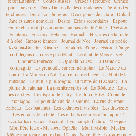
ferait Lubitsch ?
Contes suisses
Crabes à l'étouffée
Crimes
pour une croix
Dans l'intervalle des turbulences
De si rudes
tendresses
Deux bons bougres
Deux points de suture
Djihad
Jane et autres nouvelles
Désirs
Effets secondaires
Et pour
rentrer chez moi, je contourne l'ambassade de Chine
Excision
Filiations
Frissons
Félicien
Hannah
Histoires de la porte
d’à côté
Impasse khmère
Journal de Noé
Journal en poésie
K-Squat-Balade
Kitsune
L'anatomie d'une décision
L'ange
mort, leçons d'amnésie par défaut
L'enfant de Mers el-Kébir
L'homme tournesol
L'Ogre du Salève
La Dame de
compagnie
La grenouille sur son nénuphar
La Marche du
Loup
La Mariée du Nil
La mémoire effacée
La Nuit de la
musique
La nuit la plus longue : au temps de l'Escalade
La
plume du calamar
La première après toi
La Rôdeuse
Lave
mes cendres
Le disparu de Lutry
Le don d'Elise - Conte de la
montagne
Le point de vue de la sardine
Le rire du grand
corbeau
Les battantes
Les cadavres invisibles
Les dravasses
Les enfants de la baie
Les enfants des rues m’ont appris à
écouter les oiseaux - Recueil
Lyon simple filature
Masques
Mon frère Icare - Ma soeur Ophélie
Mur invisible
Musica!
Même jour même heure dans 10 ans
Nage libre
Nazarov ou le