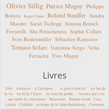
Olivier Sillig
Patrice Mugny
Philippe
Roland Stauffer
Bonvin
Sandra
Roger Cuneo
Maeder
Sarah Tschopp
Simona Brunel-
Ferrarelli
Sita Pottacheruva
Sophie Colliex
Sven Bodenmüller
Sébastien Ramseier
Tomaso Solari
Valentine Sergo
Velia
Ferracini
Yves Mugny
Livres
1944
Absences
A l'aéroport…
A quoi rêvent-ils?
Au bal de
la vie
Au fil de l’Encre
Au fond du jardin...
Avouez que c'est
une drôle de coïncidence
Bienvenue
Bitume d'août
Ciao
Letizia
Clothilde : au temps de la Saint-Barthélemy
Comment