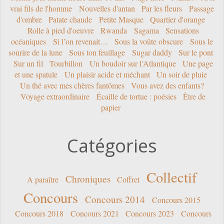
vrai fils de l'homme
Nouvelles d'antan
Par les fleurs
Passage
d'ombre
Patate chaude
Petite Masque
Quartier d'orange
Rolle à pied d'oeuvre
Rwanda
Sagama
Sensations
océaniques
Si l’on revenait…
Sous la voûte obscure
Sous le
sourire de la lune
Sous ton feuillage
Sugar daddy
Sur le pont
Sur un fil
Tourbillon
Un boudoir sur l'Atlantique
Une page
et une spatule
Un plaisir acide et méchant
Un soir de pluie
Un thé avec mes chères fantômes
Vous avez des enfants?
Voyage extraordinaire
Écaille de tortue : poésies
Être de
papier
Catégories
Collectif
Chroniques
A paraître
Coffret
Concours
Concours 2014
Concours 2015
Concours 2018
Concours 2021
Concours 2023
Concours