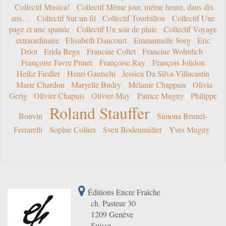
Collectif Musica!
Collectif Même jour, même heure, dans dix
ans…
Collectif Sur un fil
Collectif Tourbillon
Collectif Une
page et une spatule
Collectif Un soir de pluie
Collectif Voyage
extraordinaire
Elisabeth Daucourt
Emmanuelle Sorg
Eric
Driot
Erida Bega
Francine Collet
Francine Wohnlich
Françoise Favre Prinet
Françoise Ray
François Jolidon
Heike Fiedler
Henri Gautschi
Jessica Da Silva Villacastín
Marie Chardon
Maryelle Budry
Mélanie Chappuis
Olivia
Gerig
Olivier Chapuis
Olivier May
Patrice Mugny
Philippe
Roland Stauffer
Bonvin
Simona Brunel-
Ferrarelli
Sophie Colliex
Sven Bodenmüller
Yves Mugny
Éditions Encre Fraîche
ch. Pasteur 30
1209 Genève
Suisse