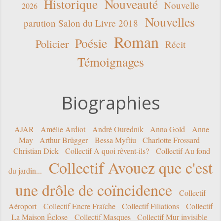
Historique
Nouveauté
Nouvelle
2026
Nouvelles
parution Salon du Livre 2018
Roman
Poésie
Policier
Récit
Témoignages
Biographies
AJAR
Amélie Ardiot
André Ourednik
Anna Gold
Anne
May
Arthur Brügger
Bessa Myftiu
Charlotte Frossard
Christian Dick
Collectif A quoi rêvent-ils?
Collectif Au fond
Collectif Avouez que c'est
du jardin...
une drôle de coïncidence
Collectif
Aéroport
Collectif Encre Fraîche
Collectif Filiations
Collectif
La Maison Éclose
Collectif Masques
Collectif Mur invisible